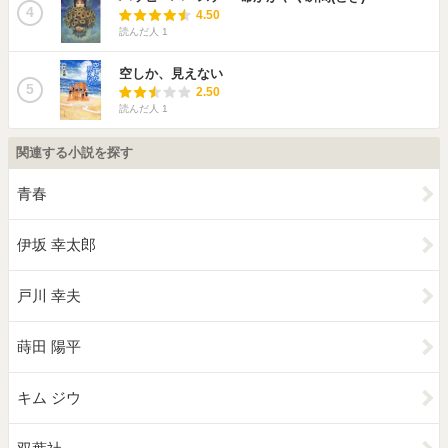
4
4.50
読んだ人
1
空しか、見えない
5
2.50
読んだ人
1
関連する小説を探す
青春
伊坂 幸太郎
戸川 幸夫
蒔田 陽平
キム ジウ