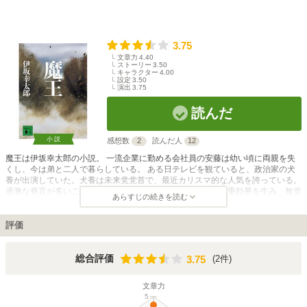
3.75
文章力
4.40
ストーリー
3.50
キャラクター
4.00
設定
3.50
演出
3.75
読んだ
小説
感想数
2
読んだ人
12
魔王は伊坂幸太郎の小説。 一流企業に勤める会社員の安藤は幼い頃に両親を失
くし、今は弟と二人で暮らしている。 ある日テレビを観ていると、政治家の犬
養が出演していた。犬養は未来党党首で、最近カリスマ的な人気を誇っている。
過激な発言が多いことでも有名だが、それがカリスマ性と相乗効果を生み、無党
あらすじの続きを読む
派層なども取り込んで未来党は急速に拡大していた。閉塞感がある今の日本で犬
養のような強いリーダーシップのある人間が求められるのを理解しつつも、安藤
は徐々に犬養の言動にファシスト的な要素を感じるようになる。たまたま自分の
評価
会社の近くで犬養の演説会が開かれることを知った安藤は、ある決意を固めて会
場へと向かう。実は安藤には不思議な能力があった。それはふとしたきっかけで
分かったのだが、安藤は一定の条件下において他人に自分の思うことを語らせる
3.75
総合評価
(2件)
3.75
ことができるのだ。この能力を使って犬養の発言を操ろうとする安藤であった
が、会場では安藤も知っている一人の男が彼の行動を監視していた。
文章力
5