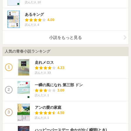
読んだ人
10
あるキング
4.00
読んだ人
4
小説をもっと見る
人気の青春小説ランキング
走れメロス
1
4.33
読んだ人
33
一瞬の風になれ 第三部 ドン
2
3.00
読んだ人
1
アンの愛の家庭
3
4.50
読んだ人
1
ハッピーバースデー 命かがやく瞬間(とき)