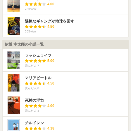
4.00
736
view
陽気なギャングが地球を回す
4.50
555
view
伊坂 幸太郎の小説一覧
ラッシュライフ
5.00
読んだ人
7
マリアビートル
4.50
読んだ人
8
死神の浮力
4.00
読んだ人
4
チルドレン
4.38