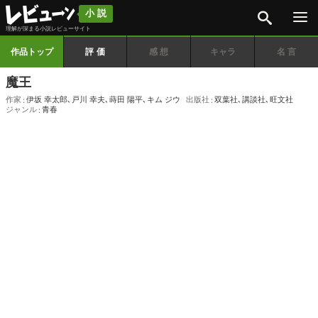
検索
小説
理解が深まる小説レビューサイト
作品トップ
評価
感想
キャラ
名言
魔王
作家
伊坂 幸太郎
､
戸川 幸夫
､
蒔田 陽平
､
キム ジウ
出版社
双葉社
､
講談社
､
旺文社
ジャンル
青春