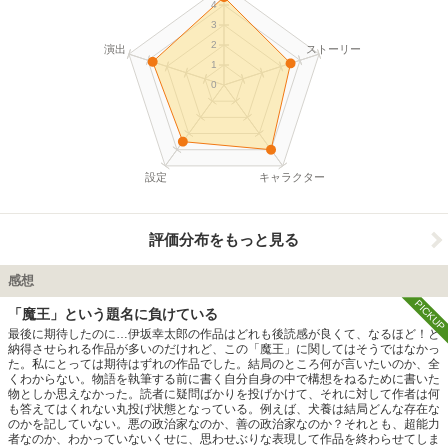
4
3
2
演出
ストーリー
1
0
設定
キャラクター
評価分布をもっと見る
感想
PICKUP
「魔王」という題名に負けている
最後に期待したのに…伊坂幸太郎の作品はどれも後読感が良くて、なるほど！と
納得させられる作品が多いのだけれど、この「魔王」に関してはそうではなかっ
た。私にとっては期待はずれの作品でした。結局のところ何が言いたいのか、全
くわからない。物語を執筆する前に書く自分自身の中で構想をねるために書いた
物としか思えなかった。読者に疑問ばかりを投げかけて、それに対して作者は何
も答えてはくれない丸投げ状態となっている。例えば、犬養は結局どんな存在な
のかを記していない。悪の政治家なのか、善の政治家なのか？それとも、超能力
者なのか、わかっていないくせに、思わせぶりな表現して作品を終わらせてしま