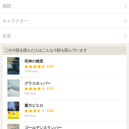
感想
キャラクター
名言
この小説を読んだ人はこんな小説も読んでいます
死神の精度
4.60
1045
view
グラスホッパー
4.25
597
view
重力ピエロ
3.68
982
view
ゴールデンスランバー