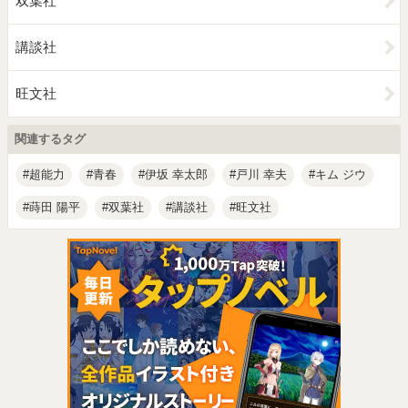
双葉社
講談社
旺文社
関連するタグ
超能力
青春
伊坂 幸太郎
戸川 幸夫
キム ジウ
蒔田 陽平
双葉社
講談社
旺文社