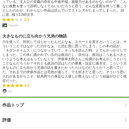
っている。主人公の安藤の存在も中途半端。超能力があるのかないのかで、こん
なに枚数を使って説明しなくてもいいだろうと思う。どんな意図を持って書こう
としたのかが、わからない作品は読んでいてストレスがたまってしまった。 詩
に若...
残り
1280
文字
2.5
mayurin
大きなものに立ち向かう兄弟の物語
力を使って、対抗してほしかったんだよなぁ。スカートを直すということは、そ
ういうことではなかったのかなぁ、と読む度に思ってしまう。この本の話が、
「モダンタイムス」につながっていて、そっちを読んだ時、とてもがっかりして
しまった。この本に描かれているのは政治だし、自分は、政治はこうあるべきと
いうような考えはもっていなくて、伊坂幸太郎さんご自身のお考えがこうという
ことなんだろうか？それとも政治の話はただの要素・設定に過ぎず、こういう大
きなものに立ち向かう兄弟の話を書きたかっただけなのだろうか？と思ってい
た。それまでの伊坂作品とは毛色が違って、でも好きだと思った。そういう思い
入れがあるからこそ、結局周りの身近な人達しか救えないという結論がひどく残
念だった。
5.0
ゆー
作品トップ
評価