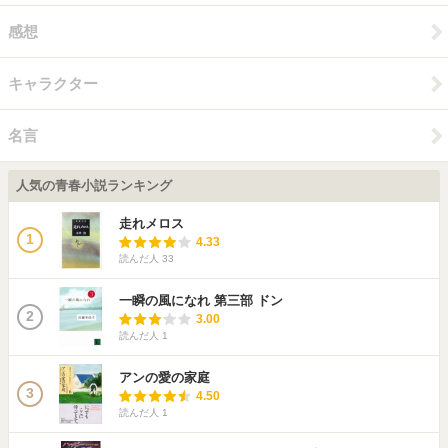
感想
キャラクター
名言
人気の青春小説ランキング
走れメロス
1
4.33
読んだ人
33
一瞬の風になれ 第三部 ドン
2
3.00
読んだ人
1
アンの愛の家庭
3
4.50
読んだ人
1