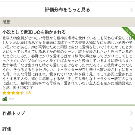
評価分布をもっと見る
感想
PICKUP
小説として素直に心を動かされる
登場人物全員がせつない母親から精神的虐待を受けているにも関わらず愛してほ
しいと思い続けるあすかを筆頭にほぼすべての登場人物になにか悲しい過去や辛
い思い出がある。姉が病弱なために両親は自分に愛情を注いでくれなかったと大
人になっても考えているあすかの母のシーン。誰もが愛されたいと思っているの
だと心にしみた。春野ばかりを愛するばかり静代の事は放ってばかりにしてしま
ったあすかの祖父母がもっと愛すればよかったと後悔しているように静代もまた
数十年後「なぜ生まれた時から愛してあげなかったのだろう」と後悔するのだろ
うか。そう考えるとまた切ない。キャラクターが在り来りっぽい愛されずに育っ
た母。そんな母親に好まれ、愛されていない妹を嫌う兄。そして必死に愛されよ
うとする主人公。確かに感動はするが、少し在り来りなキャラクター設定のよう
に感じた。精神的虐待をする母親も、愛されていない主人公も確かに感動要素だ
と感...
残り
298
文字
4.5
ひな
作品トップ
評価