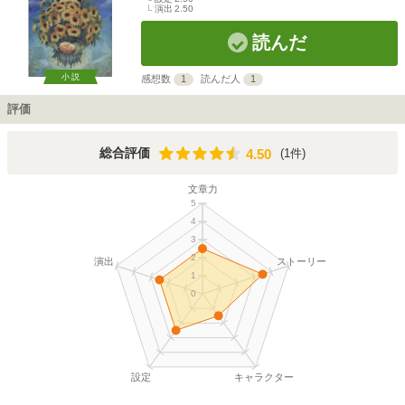
演出
2.50
読んだ
小説
感想数
1
読んだ人
1
評価
4.50
総合評価
(1件)
4.50
文章力
5
4
3
2
演出
ストーリー
1
0
設定
キャラクター