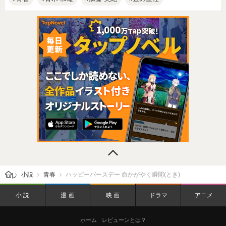
レビューン トップ
小説
青春
ハッピーバースデー 命かがやく瞬間(とき)
小説
漫画
映画
ドラマ
アニメ
ホーム
レビューンとは？