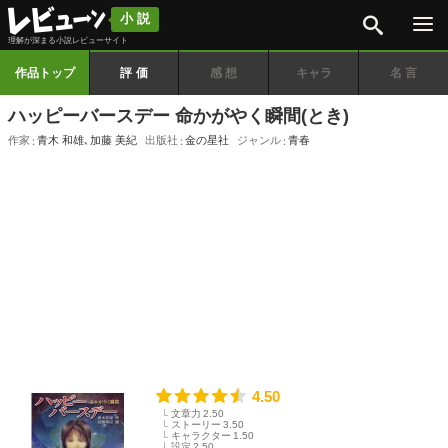
検索
小説
理解が深まる小説レビューサイト
作品トップ
評価
感想
キャラ
名言
ハッピーバースデー 命かがやく瞬間(とき)
作家
青木 和雄
､
加藤 美紀
出版社
金の星社
ジャンル
青春
4.50
文章力
2.50
ストーリー
3.50
キャラクター
1.50
設定
2.50