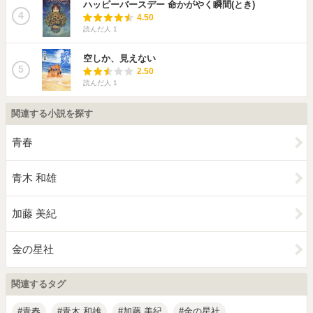
ハッピーバースデー 命かがやく瞬間(とき)
4
4.50
読んだ人
1
空しか、見えない
5
2.50
読んだ人
1
関連する小説を探す
青春
青木 和雄
加藤 美紀
金の星社
関連するタグ
青春
青木 和雄
加藤 美紀
金の星社