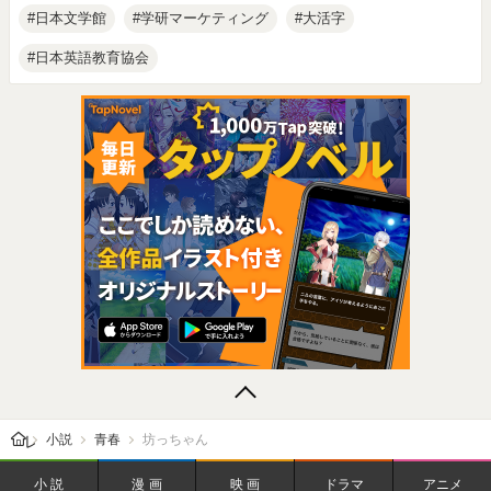
日本文学館
学研マーケティング
大活字
日本英語教育協会
レビューン トップ
小説
青春
坊っちゃん
小説
漫画
映画
ドラマ
アニメ