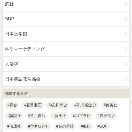
舵社
SDP
日本文学館
学研マーケティング
大活字
日本英語教育協会
関連するタグ
青春
夏目漱石
成瀬 武史
芥川 龍之介
集英社
講談社
角川書店
新潮社
ポプラ社
岩波書店
偕成社
学習研究社
金の星社
舵社
SDP