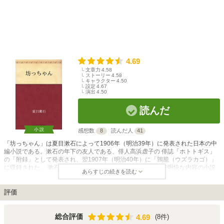
4.69
文章力
4.58
ストーリー
4.58
キャラクター
4.50
設定
4.67
演出
4.50
読んだ
小説
感想数
8
読んだ人
41
「坊っちゃん」は夏目漱石によって1906年（明治39年）に発表された日本の中
編小説である。漱石の年下の友人である、俳人高浜虚子の 俳誌「ホトトギス」
の「附録」として発表され、翌1907年（明治40年）に「鶉籠（ウズラカゴ）」
に収録された。 漱石の他の作品と比べて大衆ウケする平易で明快な内容の小説
あらすじの続きを読む
であり、その後は単独で単行本化されているものも多く、漱石の小説の中で最も
多くの人に愛読されている。 小説の舞台は愛媛県松山市であり、英語教師とし
て愛媛県尋常中学校（松山東高校の前身）で教鞭をとった漱石の実体験を下敷き
評価
にして書かれたものである。東京の物理学校を卒業した若い主人公が松山の旧制
中学の教師として赴任するまでから、同僚や生徒など地元の人間と様々な争いご
とを起こして、東京へ帰るまでの出来事が描かれている。 松山市はこの小説名
4.69
総合評価
(8件)
4.69
を冠した文学賞を設けたり、この小説に登場する温泉や団子などが名物になるな