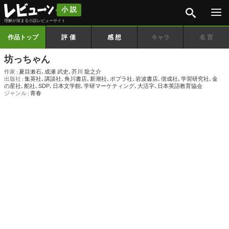
検索
小説
理解が深まる小説レビューサイト
作品トップ
評価
感想
キャラ
名言
坊っちゃん
作家
夏目漱石
､
成瀬 武史
､
芥川 龍之介
出版社
集英社
､
講談社
､
角川書店
､
新潮社
､
ポプラ社
､
岩波書店
､
偕成社
､
学習研究社
､
金
の星社
､
舵社
､
SDP
､
日本文学館
､
学研マーケティング
､
大活字
､
日本英語教育協会
ジャンル
青春