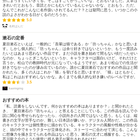
分にまっすぐにいきてる。そこはすごくかっこいいな、とおもいました。文章は
きれいだとおもう。音読とかにもむいているんじゃないかな、とおもう。ただ、
なんでこれがこんなに名作扱いされてるんだ？？とは疑問に思う。いつかこの小
説のよさがわかる日がくるのだろうか。
5.0
名村ぱんだ
漱石の定番
夏目漱石といえば、一般的に「吾輩は猫である」か「坊っちゃん」かなと思いま
す。しかし個人的に「坊っちゃん」は余り好きではないというか、もう一度読み
たいとはあまり思わない作品です。まだ小説を書き始めて間もない頃だったせい
なのか、ちょっとぎこちないというか、キャラクターは面白いけど、それだけと
言うか。松山での教師時代が元になっているようですが、あまり松山での生活が
好きでなかったのが滲み出ているのか。誰かに夏目漱石でおすすめの作品はと聞
かれたら、多くの人はこれか「猫」を挙げると思いますが、「猫」はともかく、
私はこれはおすすめしないかな。あくまでも個人的な好き嫌いのレベルですが。
3.5
kaoringring
おすすめの本
「私、読書をしないんです。何かおすすめの本はありますか？」と聞かれたと
き、「夏目漱石の『坊ちゃん』」と答えることにしている。この作品を読んで小
説に関心を寄せられなかったら、小説向きの人間ではないと思う。もしくは、縦
書きの文字が苦手なのか、難しい日本語が嫌いか、デジタル人間かだ。この作品
のキャラクターは個性豊かに描かれている。キャラクターの風貌や性格が分かる
と、頭の中でキャラクターが立体化され、ストーリーに合わせて演じる。こんな
に想像力を掻き立てられる作品はないと思う。漱石の文才に感服する。こりゃ、
芥川龍之介のような後世に残る弟子が輩出されるわけだ。