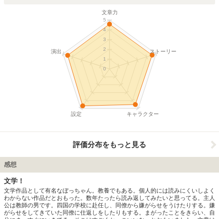
ど、観光資源として多大な貢献をしている。
文章力
5
4
3
2
演出
ストーリー
1
0
設定
キャラクター
評価分布をもっと見る
感想
文学！
文学作品として有名なぼっちゃん。教養でもある。個人的には読みにくいしよく
わからない作品だとおもった。数年たったら読み返してみたいと思ってる。主人
公は教師の男です。四国の学校に赴任し、同僚から嫌がらせをうけたりする。嫌
がらせをしてきていた同僚に仕返しをしたりもする。まがったことをきらい、自