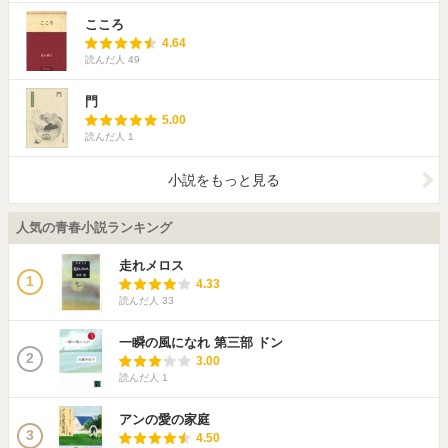
こころ
4.64
読んだ人
49
門
5.00
読んだ人
1
小説をもっと見る
人気の青春小説ランキング
走れメロス
1
4.33
読んだ人
33
一瞬の風になれ 第三部 ドン
2
3.00
読んだ人
1
アンの愛の家庭
3
4.50