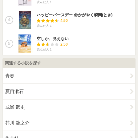
読んだ人
1
ハッピーバースデー 命かがやく瞬間(とき)
4
4.50
読んだ人
1
空しか、見えない
5
2.50
読んだ人
1
関連する小説を探す
青春
夏目漱石
成瀬 武史
芥川 龍之介