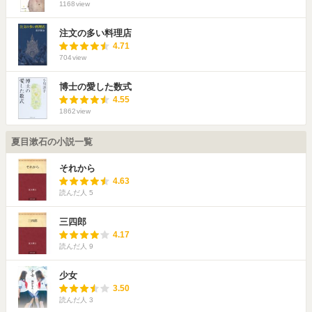
1168
view
注文の多い料理店
4.71
704
view
博士の愛した数式
4.55
1862
view
夏目漱石の小説一覧
それから
4.63
読んだ人
5
三四郎
4.17
読んだ人
9
少女
3.50
読んだ人
3