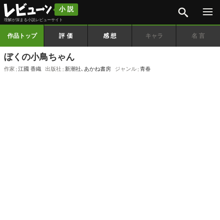
検索
小説
理解が深まる小説レビューサイト
作品トップ
評価
感想
キャラ
名言
ぼくの小鳥ちゃん
作家
江國 香織
出版社
新潮社
､
あかね書房
ジャンル
青春