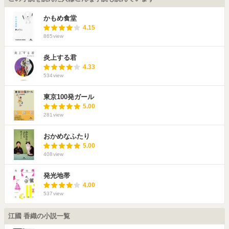
かもめ食堂
4.15
865
view
炎上する君
4.33
534
view
東京100発ガール
5.00
281
view
おかめなふたり
5.00
408
view
発光地帯
4.00
537
view
江國 香織の小説一覧