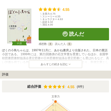
4.55
文章力
4.75
ストーリー
4.55
キャラクター
4.63
設定
4.32
演出
4.00
読んだ
小説
感想数
4
読んだ人
6
ぼくの小鳥ちゃんは、1997年11月に、あかね書房より出版された、日本の童話
小説である。 1999年には、第21回路傍の石文学賞を受賞しているほか、全国学
校図書図書館協議会選定図書や日本図書館協議会選定図書にも選ばれるなど、高
い評価を得ている作品でもある。 2001年12月には、新潮社より、新潮文庫とし
あらすじの続きを読む
て発売もされている。 この作品は、雪の降るある日、アパートの窓から「ぼ
く」が住む部屋に、突如、迷い込んできた、体調10センチの小さくて白い「小
鳥ちゃん」と共に過ごした日々の日常生活を描いた物語である。毎週末になると
評価
「ぼく」の家に遊びにやって来るガールフレンドをどこか意識しているようなコ
ケテッシュさを持ち、わがままだけどしっかり者で、なぜか憎めない「小鳥ちゃ
ん」と、「ぼく」、そして、「ぼく」のガールフレンドとの三者の間に流れる、
4.55
総合評価
(4件)
4.55
幸せで、時に切ない、淡く不思議な三角関係の日々を綴ったラブストーリーであ
る。
文章力
5
4
3