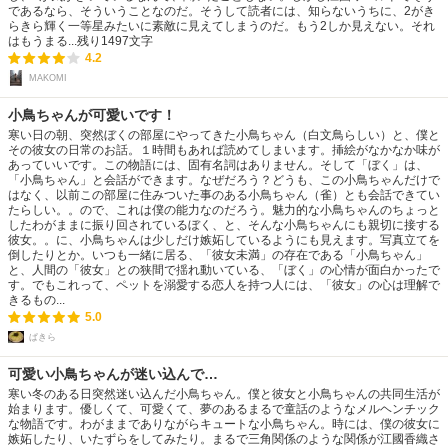
であるなら、そういうことなのだ。そうして読者には、知らないうちに、2がき
らきら輝く一等星みたいに素敵に見えてしまうのだ。もう2しか見えない。それ
はもうまる...
残り
1497
文字
4.2
MAKOMI
小鳥ちゃんが可愛いです！
寒い日の朝、突然ぼくの部屋にやってきた小鳥ちゃん（白文鳥らしい）と、僕と
その彼女の日常のお話。１時間もあれば読めてしまいます。挿絵がなかなか味が
あっていいです。この物語には、固有名詞はありません。そして「ぼく」は、
「小鳥ちゃん」と会話ができます。なぜだろう？どうも、この小鳥ちゃんだけで
はなく、以前この部屋に住みついた事のある小鳥ちゃん（雀）とも会話できてい
たらしい。。ので、これは僕の能力なのだろう。魅力的な小鳥ちゃんのちょっと
したわがままに振り回されているぼく、と、そんな小鳥ちゃんにも親切に接する
彼女。。に、小鳥ちゃんは少しだけ嫉妬しているようにも見えます。写真立てを
倒したりとか。いつも一緒に居る、「彼女未満」の存在である「小鳥ちゃん」
と、人間の「彼女」との狭間で揺れ動いている、「ぼく」の心情が面白かったで
す。でもこれって、ペットを溺愛する恋人を持つ人には、「彼女」の心は理解で
きるもの...
5.0
ぱきら
可愛い小鳥ちゃんが迷い込んで…
寒い冬のある日突然迷い込んだ小鳥ちゃん。僕と彼女と小鳥ちゃんの共同生活が
始まります。優しくて、可愛くて、夢のあるまるで童話のようなメルヘンチック
な物語です。わがままでありながらキュートな小鳥ちゃん。時には、僕の彼女に
嫉妬したり、いたずらをしてみたり。まるで三角関係のような関係が江國香織さ