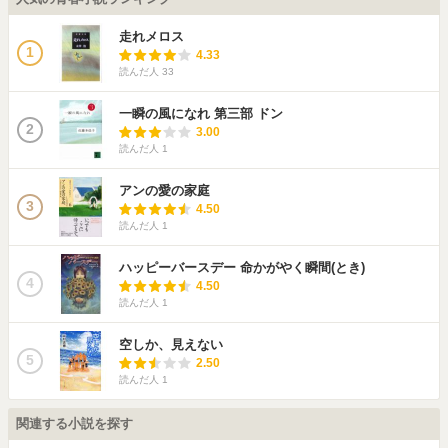
走れメロス
1
4.33
読んだ人
33
一瞬の風になれ 第三部 ドン
2
3.00
読んだ人
1
アンの愛の家庭
3
4.50
読んだ人
1
ハッピーバースデー 命かがやく瞬間(とき)
4
4.50
読んだ人
1
空しか、見えない
5
2.50
読んだ人
1
関連する小説を探す