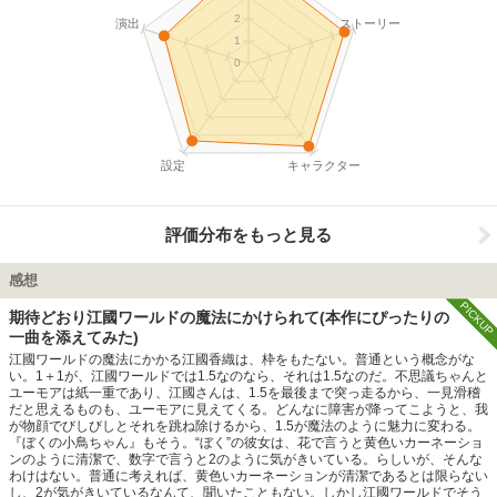
2
演出
ストーリー
1
0
設定
キャラクター
評価分布をもっと見る
感想
PICKUP
期待どおり江國ワールドの魔法にかけられて(本作にぴったりの
一曲を添えてみた)
江國ワールドの魔法にかかる江國香織は、枠をもたない。普通という概念がな
い。1＋1が、江國ワールドでは1.5なのなら、それは1.5なのだ。不思議ちゃんと
ユーモアは紙一重であり、江國さんは、1.5を最後まで突っ走るから、一見滑稽
だと思えるものも、ユーモアに見えてくる。どんなに障害が降ってこようと、我
が物顔でびしびしとそれを跳ね除けるから、1.5が魔法のように魅力に変わる。
『ぼくの小鳥ちゃん』もそう。“ぼく”の彼女は、花で言うと黄色いカーネーショ
ンのように清潔で、数字で言うと2のように気がきいている。らしいが、そんな
わけはない。普通に考えれば、黄色いカーネーションが清潔であるとは限らない
し、2が気がきいているなんて、聞いたこともない。しかし江國ワールドでそう