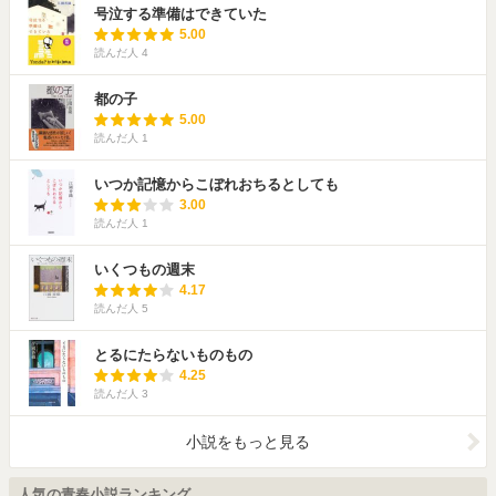
号泣する準備はできていた
5.00
読んだ人
4
都の子
5.00
読んだ人
1
いつか記憶からこぼれおちるとしても
3.00
読んだ人
1
いくつもの週末
4.17
読んだ人
5
とるにたらないものもの
4.25
読んだ人
3
小説をもっと見る
人気の青春小説ランキング