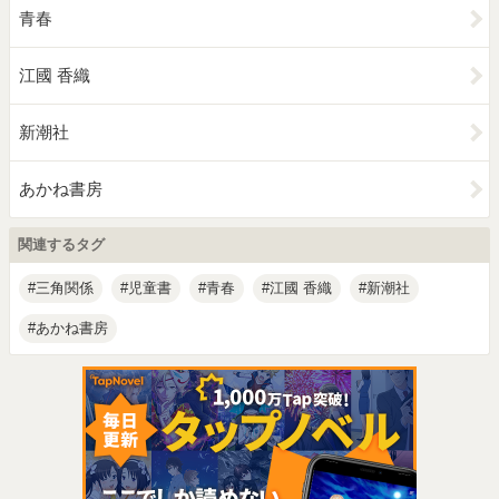
青春
江國 香織
新潮社
あかね書房
関連するタグ
三角関係
児童書
青春
江國 香織
新潮社
あかね書房