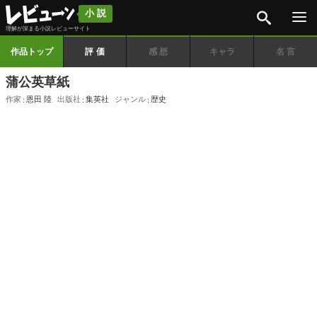
検索
小説
理解が深まる小説レビューサイト
作品トップ
評価
感想
キャラ
名言
蒲公英草紙
作家
恩田 陸
出版社
集英社
ジャンル
歴史