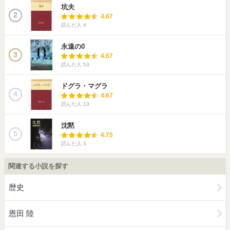
坑夫
2
4.67
読んだ人
4
永遠の0
3
4.67
読んだ人
53
ドグラ・マグラ
4
4.67
読んだ人
13
沈黙
5
4.75
読んだ人
3
関連する小説を探す
歴史
恩田 陸