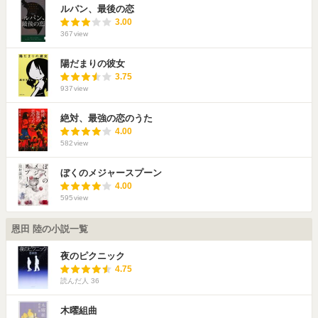
ルパン、最後の恋
3.00
367
view
陽だまりの彼女
3.75
937
view
絶対、最強の恋のうた
4.00
582
view
ぼくのメジャースプーン
4.00
595
view
恩田 陸の小説一覧
夜のピクニック
4.75
読んだ人
36
木曜組曲