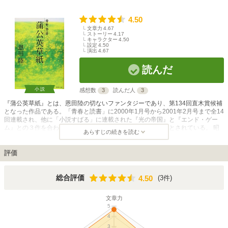
4.50
文章力
4.67
ストーリー
4.17
キャラクター
4.50
設定
4.50
演出
4.67
読んだ
小説
感想数
3
読んだ人
3
『蒲公英草紙』とは、恩田陸の切ないファンタジーであり、第134回直木賞候補
となった作品である。「青春と読書」に2000年1月号から2001年2月号まで全14
回連載され、他に「小説すばる」に連載された『光の帝国』と『エンド・ゲー
ム』との３作を合わせて『常野物語』（とこのものがたり）とされている。 昭
あらすじの続きを読む
和初期宮城県の農村で、少女峰子は大地主である槇村家の病弱の娘聡子の話し相
手として屋敷にあがった。やがて不思議な能力を持つ「常野」と呼ばれる一族
の、春日一家がやってくる。彼らは膨大な書籍や人物を「しまい」、それを「響
評価
かせる」ことを生業としていた。ある日、村が豪雨におそわれ、峰子と聡子、そ
して村の子どもたちに危険が迫る。心臓の弱い聡子は毅然とした態度で村の子ど
もたちを守り、しかし自分は濁流にさらわれてしまう。聡子を失った悲しみにく
4.50
総合評価
(3件)
4.50
れる人々に、春日一家の長男光比呂は皆の前で聡子の一生を「響かせる」ことで
慰める。懐かしい風景、切なさ、悲しさ、愛おしさが交錯する長編小説。
文章力
5
4
3