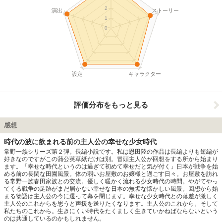
2
演出
ストーリー
1
0
設定
キャラクター
評価分布をもっと見る
感想
時代の波に飲まれる前の主人公の幸せな少女時代
常野一族シリーズ第２弾。長編小説です。私は恩田陸の作品は長編よりも短編が
好きなのですがこの蒲公英草紙だけは別。冒頭主人公が回想をする所から始まり
ます。「幸せな時代というのは過ぎて初めて幸せだと気が付く」日本が戦争を始
める前の長閑な田園風景。体の弱いお屋敷のお嬢様と過ごす日々。お屋敷を訪れ
る常野一族春田家族との交流。優しく暖かく流れる少女時代の時間。やがてやっ
てくる戦争の足跡がまだ届かない幸せな日本の無垢な懐かしい風景。回想から始
まる物語は主人公の今に還って幕を閉じます。幸せな少女時代との落差が激しく
主人公のこれからを思うと声援を送りたくなります。主人公のこれから。そして
私たちのこれから。生きにくい時代をたくましく生きていかねばならないという
のは共通しているのかもしれません。