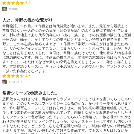
5.0
akari16
人と、常野の温かな繋がり
常野物語、２作目。１作目とは時代背景が違います。また、最初から最後まで、
常野ではない一人の女の子の日記（蒲公英草紙）のような視点で書かれていま
す。村の大地主であり代表的存在の「槙村一族」と、そのお屋敷の隣に住む医師
一家の娘「峰子」、そしてひとつの場所にとどまらない特異な存在である「常
野」。この本を読み始めてすぐは、１作目の「常野」の存在が好き過ぎたため
に、なかなかメインが出てこない、つまらない・・・と思っていましたが、そん
なことはありませんでした。今回は、常野一族だけでなく、他の登場人物も非常
に魅力的なんです。特に、洋画家の椎名さん！笑槙村の末娘聡子様はもちろんで
す！そこにいるだけでなぜか周りの空気を換えてしまう人って、確かに存在しま
す。常野物語シリーズは、そういう不思議な人と人の交わりを、ファンタジック
に描いた作品だと思います。
4.5
しろいとり
常野シリーズ2巻読みました。
恩田陸さん大好きです。青春物からラブストーリーまで様々を書いてらっしゃい
ますが、このシリーズはファンタジーになるのかな。多少ホラー要素もあります
が、怖い描写をメインにしてはおられません。前作の光の帝国は短編集でした。
少しずつ常野の一族の断片が書かれていて、想像しながら読み進みぞっとしたり
してファンタジー色が強かったです。こちらの方は長編で、一族と世の中のかか
わり方や生き様などがメインでしょうか。淡々とストーリーはすすむし切ないラ
ストなんだけど、どこか心になじむ不思議な物語です。戦前の話なので時代設定
もありますが、懐かしい感じがして好きな作品です。でもスッキリはしないか