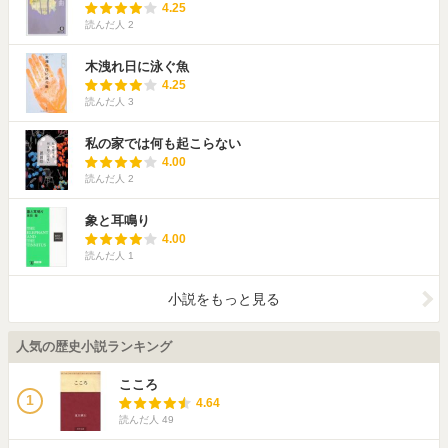
4.25
読んだ人
2
木洩れ日に泳ぐ魚
4.25
読んだ人
3
私の家では何も起こらない
4.00
読んだ人
2
象と耳鳴り
4.00
読んだ人
1
小説をもっと見る
人気の歴史小説ランキング
こころ
1
4.64
読んだ人
49