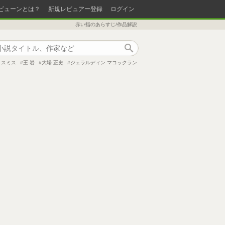
ビューンとは？
新規レビュアー登録
ログイン
赤い指のあらすじ/作品解説
作品検索
・スミス
王 岩
大場 正史
ジェラルディン マコックラン