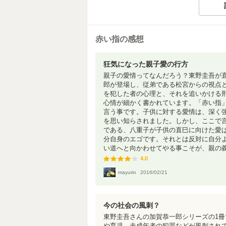
赤い指の感想
狂気になった親子愛の行方
親子の愛情ってなんだろう？東野圭吾が
郎が登場し、従弟である松宮からの視点
を犯した者の心理と、それを追いかける
心情が細かく書かれています。「赤い指
言う事です。子供に対する愛情は、深く
を思い知らされました。しかし、ここで
である、八重子が子供の直巳に向けた愛
分自身のエゴです。それとは反対に自分
い道へと向かわせてやる事こそが、親の義務
4.0
4.0
mayurin
2016/02/21
今の社会の風刺？
東野圭吾さんの加賀恭一郎シリーズの1
や育児、未成年者の犯罪などが風刺され