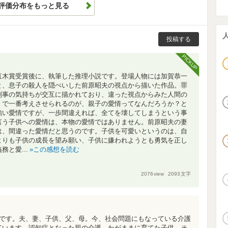
評価分布をもっと見る
投稿する
PICKUP
直木賞受賞後に、執筆した推理小説です。登場人物には加賀恭一
と、息子の殺人を隠ぺいした前原昭夫の視点から描いた作品。罪
刑事の気持ちが交互に描かれており、違った視点からみた人間の
」で一番考えさせられるのが、親子の愛情ってなんだろうか？と
強い愛情ですが、一歩間違えれば、全てを壊してしまうという事
言う子供への愛情は、本物の愛情ではありません。前原昭夫の妻
は、間違った愛情だと思うのです。子供を可愛いというのは、自
よりも子供の成長を望み願い、子供に嫌われようとも勇気を正し
と愛...
この感想を読む
2076
view
2093
文字
冊です。夫、妻、子供、父、母。今、社会問題にもなっている介護
ています。認知症となった親の介護、わがままに育てた子供、そ