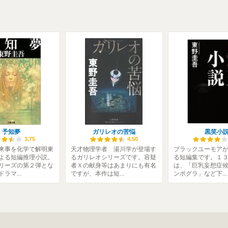
予知夢
ガリレオの苦悩
黒笑小
3.75
4.50
来事を化学で解明東
天才物理学者 湯川学が登場す
ブラックユーモア
よる短編推理小説。
るガリレオシリーズです。容疑
る短編集です。１
リーズの第２弾とな
者Ｘの献身等はあまりにも有名
は、「巨乳妄想症
ラマ...
ですが、本作は短...
ンポグラ」など下...