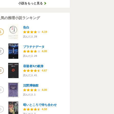
小説をもっと見る
人気の推理小説ランキング
告白
1
4.19
読んだ人
28
プラチナデータ
2
4.00
読んだ人
26
容疑者Xの献身
3
4.67
読んだ人
41
沈黙博物館
4
4.00
読んだ人
1
暗いところで待ち合わせ
5
4.50
読んだ人
7