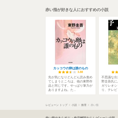
赤い指が好きな人におすすめの小説
カッコウの卵は誰のもの
3.88
先が気になりどんどん読み進め
不思議な出
てしまうところは、他の東野作
野圭吾氏に
品と同じです。やっぱり筆力が
ガリレオシ
ありますよね。た...
り、テレビド
レビューン トップ
小説
推理
赤い指