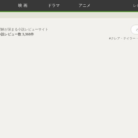
映画
ドラマ
アニメ
レ
理解が深まる小説レビューサイト
小説レビュー数
3,368件
クレア・テイラー