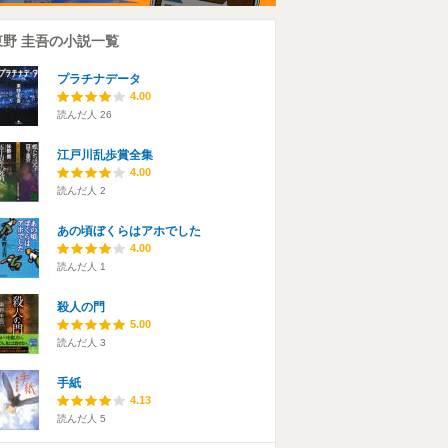
東野 圭吾の小説一覧
プラチナデータ
4.00
読んだ人
26
江戸川乱歩賞全集
4.00
読んだ人
2
あの頃ぼくらはアホでした
4.00
読んだ人
1
殺人の門
5.00
読んだ人
3
手紙
4.13
読んだ人
5