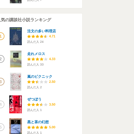
人気の講談社小説ランキング
注文の多い料理店
1
4.71
読んだ人
24
走れメロス
2
4.33
読んだ人
33
嵐のピクニック
3
2.50
読んだ人
2
ぜつぼう
4
3.50
読んだ人
1
黒と茶の幻想
5
5.00
読んだ人
1