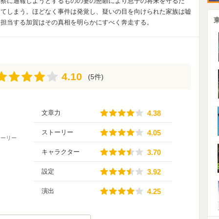
警察に通報しようとするものの妻の懇願により息子の将来を守るた
してしまう。ほどなく事件は発覚し、疑いの目を向けられた家族は嘘
を担当する加賀はその真相を明らかにすべく奔走する。
4.10
4.10
(5件)
4.38
文章力
4.38
4.05
ストーリー
4.05
トーリー
3.70
キャラクター
3.70
3.92
設定
3.92
4.25
演出
4.25