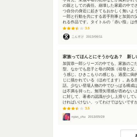
の親としての責任。崩壊した家庭の中で
つ自分の身近に起きてもおかしく無いよ
一郎と行動を共にする若手刑事と加賀の
れる作品です。タイトルの「赤い指」は
3.5
3.5
こんすけ
2013/06/11
家族ってほんとにそうかなあ？ 新し
加賀恭一郎シリーズの中でも、家族のご
型、なかでも息子と母の関係（祖母と父
う感じ。ひきこもりの感じも、過度に病
じに描かれている（ほめてます）。ある
話。少ない登場人物の中でひっぱる構成
は不満を持った。無理矢理感が否めない
に対して、著者の認識が少し上滑りして
ければいけない、ってわけではないです
3.5
3.5
nyan_chu
2013/05/28