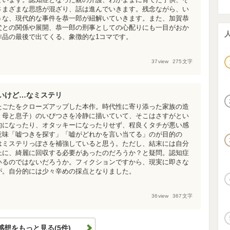
さまざまな思惑が混ざり、話は進んでいきます。残念ながら、い
うな、現代的な事件を恭一郎が紐解いていきます。また、加賀恭
父との関係や展開、恭一郎の刑事としての心配りにも一目がおか
作品の最後で出てくる、象徴的な1コマです。
37
view
275
文字
いけど…なミステリ
たごたをクローズアップした本作。時代性に寄り添った家族の造
、母と息子）のいびつさを冷静に描いていて、そこはさすがとい
的になったり、オタッキーになったりせず、程良くタチが悪い感
意味「嘘つきを探す」「嘘がどれかを言い当てる」のが目的の
はミステリっぽさを補強していると思う。ただし、結末には自分
上に、綺麗に回収する必要があったのだろうか？と疑問。認知症
いるのではないだろうか。フィクションですから、現実に即さな
が。自分的には少々辛めの採点となりました。
36
view
367
文字
感想をもっと見る(5件)