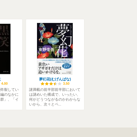
説
夢幻花(むげんばな)
4.00
3.50
が炸裂してい
謎満載の前半部前半部において
３編のなかに
は謎めいた構成で、いったい、
候群」、「イ
何がどうつながるのかわからな
いから、次々とペ...