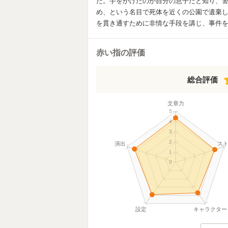
た。手をかけたのが自分の息子だと知り、
め、という名目で死体を近くの公園で遺棄
を貫き通すために非情な手段を講じ、事件
赤い指の評価
総合評価
文章力
5
4
3
2
演出
ス
1
0
設定
キャラクター