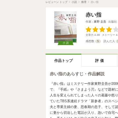
レビューン トップ
小説
推理
赤い指
赤い指
作家
東野 圭吾
出版社
文章力
4.38
ストーリー
4
感想数
5
読んだ人
小説
作品トップ
評価
赤い指のあらすじ・作品解説
『赤い指』はミステリー作家東野圭吾が20
で、『手紙』や『さまよう刃』などで題材
人生を変えられてしまった人々の葛藤や怒
ていたTBS系連続ドラマ「新参者」のスペシ
夫と専業主婦の妻、思春期の息子、そして
に妻から切迫した電話が入り、急いで自宅