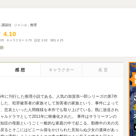
講談社
ジャンル
推理
4.10
4.10
.05
キャラクター
3.70
設定
3.92
演出
4.25
10
感想
キャラクター
名言
06年に刊行した推理小説である。人気の加賀恭一郎シリーズの第7作
にした、犯罪被害者の家族そして加害者の家族という、事件によって
り、悲哀といった人間模様を本作でも取り上げている。既に放送され
ャルドラマとして2011年に映像化された。 事件はサラリーマンの
認知症の母親というごく一般的な家庭の中で起こる。勤務中の夫の元
へ戻るとそこにはビニール袋をかけられた見知らぬ少女の遺体があっ