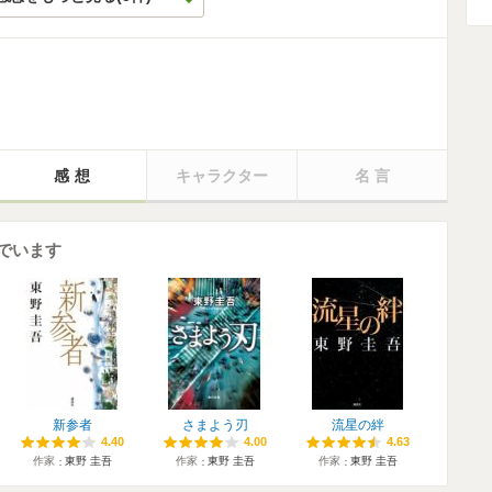
感想
キャラクター
名言
でいます
新参者
さまよう刃
流星の絆
4.40
4.40
4.00
4.00
4.63
4.63
作家
東野 圭吾
作家
東野 圭吾
作家
東野 圭吾