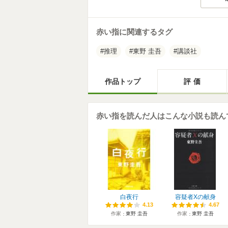
赤い指に関連するタグ
推理
東野 圭吾
講談社
作品トップ
評価
赤い指を読んだ人はこんな小説も読ん
白夜行
容疑者Xの献身
4.13
4.13
4.67
4.67
作家
東野 圭吾
作家
東野 圭吾