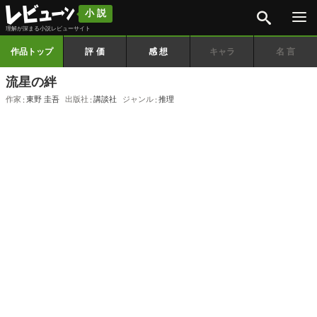
検索
小説
理解が深まる小説レビューサイト
作品トップ
評価
感想
キャラ
名言
流星の絆
作家
東野 圭吾
出版社
講談社
ジャンル
推理