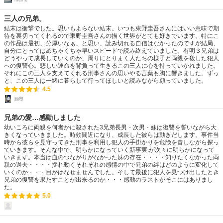
三人の兄弟。
結末は衝撃でした。思いもよらない結末。いつも東野圭吾さんにはいい意味で期
待を裏切ってくれるので東野圭吾さんの描く世界がとても好きでいます。特にこ
の作品は最初、分厚いなぁ、と思い、読み切れる自信はなかったのですが結局、
自分にとってはめちゃくちゃ早いスピードで読み終えていました。有明３兄弟は
どうやって成長していくのか、周りにとりまく人たちの様子と両親を殺した犯人
への復讐心。悲しい運命を背負って生きるこの三人に心を持っていかれました。
それにこの三人を支えてくれる刑事さんの思いやる言葉も胸に響きました。ずっ
と、この三人は一緒に暮らして行ってほしいと読みながら願っていました。
4.5
黝璽
兄弟の愛…感動しました
幼いころに両親を何者かに殺された3兄弟長男・次男・妹は復讐を誓いながら大
きくなっていきました。時効間近になり、成長した彼らは動きだします。事件当
時から彼らを見守ってきた刑事を利用し犯人の手掛かりを危険を冒しながら探っ
ていきます。そんな中で、明らかになっていく新事実.が次々に明らかになって
いきます。本当は血のつながりがなかった妹の存在・・・・知りたくなかった両
親の過去・・・・揺れ動くそれぞれの感情の中で兄弟の絆はどのように変化して
いくのか・・・目がはなせませんでした。そして最後に犯人を見つけ出したとき
兄弟の復讐を果たすことが出来るのか・・・感動のラストがそこにはありまし
た。
5.0