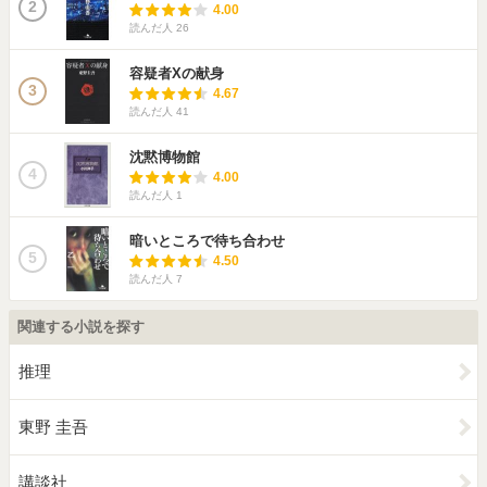
2
4.00
読んだ人
26
容疑者Xの献身
3
4.67
読んだ人
41
沈黙博物館
4
4.00
読んだ人
1
暗いところで待ち合わせ
5
4.50
読んだ人
7
関連する小説を探す
推理
東野 圭吾
講談社