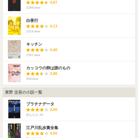
4.67
2286
view
白夜行
4.13
1016
view
キッチン
4.40
1567
view
カッコウの卵は誰のもの
3.88
649
view
東野 圭吾の小説一覧
プラチナデータ
4.00
読んだ人
26
江戸川乱歩賞全集
4.00