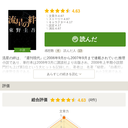
4.63
文章力
4.67
ストーリー
4.67
キャラクター
4.17
設定
4.17
演出
4.67
読んだ
小説
感想数
4
読んだ人
13
流星の絆は、『週刊現代』に2006年9月から2007年9月まで連載されていた推理
小説であり、単行本は2008年3月に講談社より出版され、2008年上半期小説部
門打ち上げ第1位という大ヒットを記録した。著者は、名著『秘密』『白夜行』
の東野圭吾である。 この小説の主役は、両親を何者かに殺された3兄弟である。
あらすじの続きを読む
彼らは流星に、必ず犯人に復讐すると誓った。そして、14年が経ち、時効を迎
えようとしているときに、彼らは犯人への重大なヒントをつかむ。しかし、上手
く進みそうだった復讐計画には、大きな誤算が生まれてしまったのである。それ
評価
は、妹が抱いてしまった恋心だった。兄弟という絆を中心に、様々な登場人物が
複雑に絡み合う、スリリングな復讐劇である。 2008年10月にはドラマ化され、
3兄弟を二宮和也、錦戸亮、戸田恵梨香が演じた。また、第46回ギャラクシー賞
4.63
総合評価
(4件)
4.63
において、第3回マイベストTV賞グランプリを受賞するなど高い評価を得た。
文章力
5
4
3