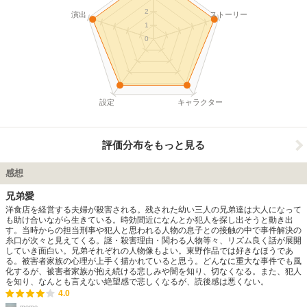
2
演出
ストーリー
1
0
設定
キャラクター
評価分布をもっと見る
感想
兄弟愛
洋食店を経営する夫婦が殺害される。残された幼い三人の兄弟達は大人になって
も助け合いながら生きている。時効間近になんとか犯人を探し出そうと動き出
す。当時からの担当刑事や犯人と思われる人物の息子との接触の中で事件解決の
糸口が次々と見えてくる。謎・殺害理由・関わる人物等々、リズム良く話が展開
していき面白い。兄弟それぞれの人物像もよい。東野作品では好きなほうであ
る。被害者家族の心理が上手く描かれていると思う。どんなに重大な事件でも風
化するが、被害者家族が抱え続ける悲しみや闇を知り、切なくなる。また、犯人
を知り、なんとも言えない絶望感で悲しくなるが、読後感は悪くない。
4.0
meme