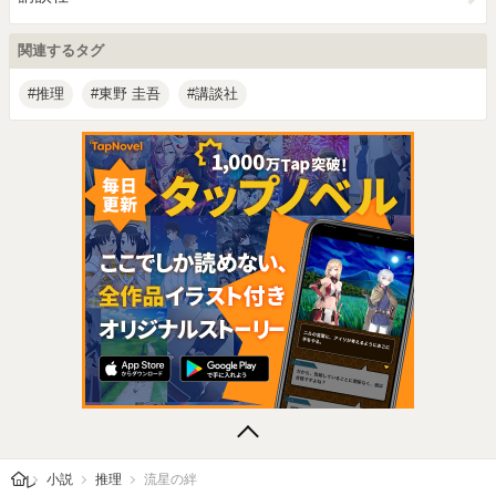
関連するタグ
推理
東野 圭吾
講談社
レビューン トップ
小説
推理
流星の絆