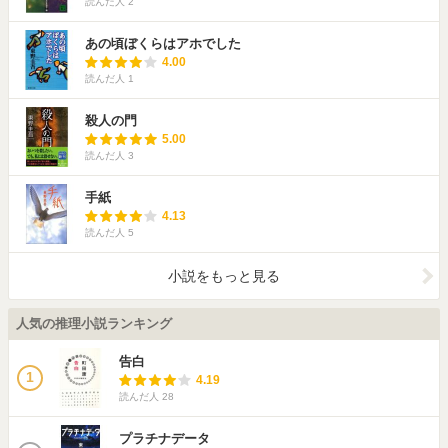
読んだ人
2
あの頃ぼくらはアホでした
4.00
読んだ人
1
殺人の門
5.00
読んだ人
3
手紙
4.13
読んだ人
5
小説をもっと見る
人気の推理小説ランキング
告白
1
4.19
読んだ人
28
プラチナデータ