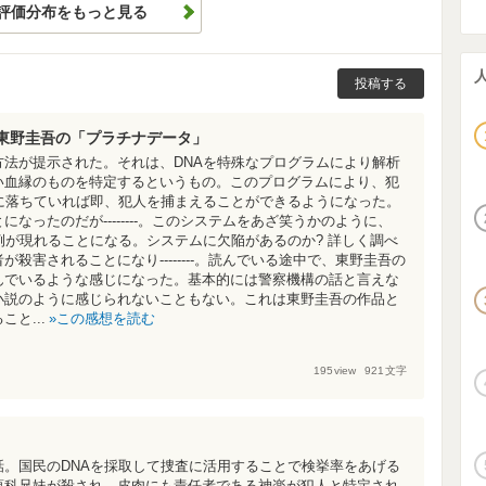
評価分布をもっと見る
投稿する
東野圭吾の「プラチナデータ」
法が提示された。それは、DNAを特殊なプログラムにより解析
い血縁のものを特定するというもの。このプログラムにより、犯
に落ちていれば即、犯人を捕まえることができるようになった。
なったのだが--------。このシステムをあざ笑うかのように、
例が現れることになる。システムに欠陥があるのか? 詳しく調べ
殺害されることになり--------。読んでいる途中で、東野圭吾の
んでいるような感じになった。基本的には警察機構の話と言えな
小説のように感じられないこともない。これは東野圭吾の作品と
と...
この感想を読む
195
view
921
文字
。国民のDNAを採取して捜査に活用することで検挙率をあげる
蓼科兄妹が殺され、皮肉にも責任者である神楽が犯人と特定され