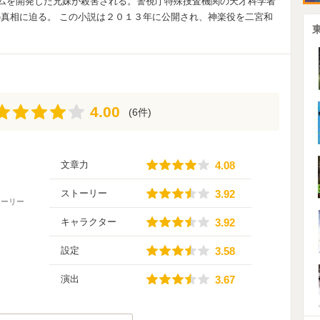
システムを開発した兄妹が殺害される。警視庁特殊捜査機関の天才科学者
真相に迫る。 この小説は２０１３年に公開され、神楽役を二宮和
4.00
4.00
(6件)
4.08
文章力
4.08
3.92
ストーリー
3.92
トーリー
3.92
キャラクター
3.92
3.58
設定
3.58
3.67
演出
3.67