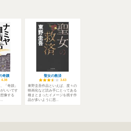
の奇蹟
聖女の救済
4.38
3.63
て、「奇蹟」
東野圭吾作品といえば、度々の
ろがいいです
映画化など読み手にとってある
、想像する
種まとまったイメージを残す作
..
品が多いように思...