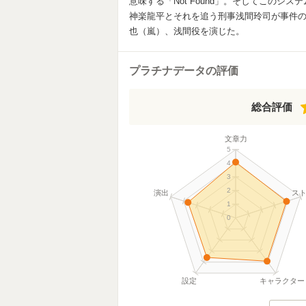
意味する「Not Found」。そしてこの
神楽龍平とそれを追う刑事浅間玲司が事件の
也（嵐）、浅間役を演じた。
プラチナデータの評価
総合評価
文章力
5
4
3
2
演出
ス
1
0
設定
キャラクター