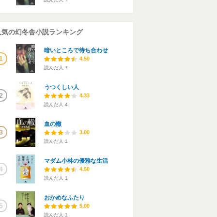
人気の幻冬舎小説ランキング
暗いところで待ち合わせ
1
4.50
読んだ人
7
うつくしい人
2
4.33
読んだ人
4
血の轍
3
3.00
読んだ人
1
マダム小林の優雅な生活
4
4.50
読んだ人
1
おかめなふたり
5
5.00
読んだ人
1