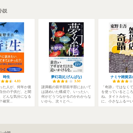
小説
時生
夢幻花(むげんばな)
ナミヤ雑貨店
4.83
3.50
った人が、何年か後
謎満載の前半部前半部において
「奇跡」ではなく
自分の子供だ、と聞
は謎めいた構成で、いったい、
を使っているとこ
、どんな気分になる
何がどうつながるのかわからな
ね。タイトルから
確実...
いから、次々とペ...
に、小さなふるーい.