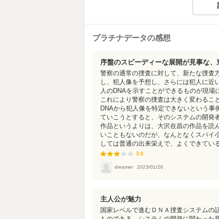
プラチナデータの感想
序盤のスピーディーな展開が見事な、
警察の通常の捜査に対して、新たな捜査方
し、犯人像を予想し、さらには犯人に近
人のDNAを示すことができるものが現場
これにより警察の捜査は大きく変わることに
DNAから犯人像を特定できないという事
ていこうとすると、そのシステムの開発者が
作品というよりは、大沢在昌の作品を読
いこともないのだが、なんとなくスパイ
しては普通の出来栄えで、よくできているこ
3.0
3.0
dreamer
2023/01/26
主人公が魅力
国家レベルで進むＤＮＡ捜査システムの話
ものである。システムの開発に関わった