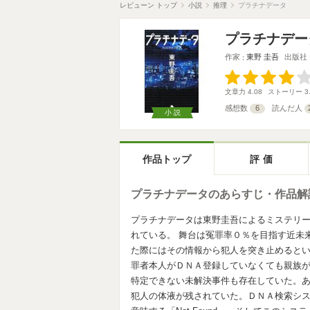
レビューン トップ
小説
推理
プラチナデータ
プラチナデー
作家
東野 圭吾
出版社
文章力
4.08
ストーリー
3
感想数
6
読んだ人
小説
作品トップ
評価
プラチナデータのあらすじ・作品解
プラチナデータは東野圭吾によるミステリ
れている。 舞台は冤罪率０％を目指す近未
た際にはその情報から犯人を突き止めると
罪者本人がＤＮＡ登録していなくても親族
特定できない未解決事件も存在していた。
犯人の体液が残されていた。ＤＮＡ検索シ