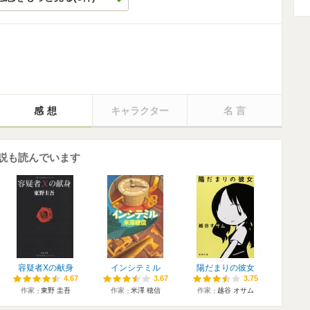
感想
キャラクター
名言
説も読んでいます
容疑者Xの献身
インシテミル
陽だまりの彼女
4.67
4.67
3.67
3.67
3.75
3.75
作家
東野 圭吾
作家
米澤 穂信
作家
越谷 オサム