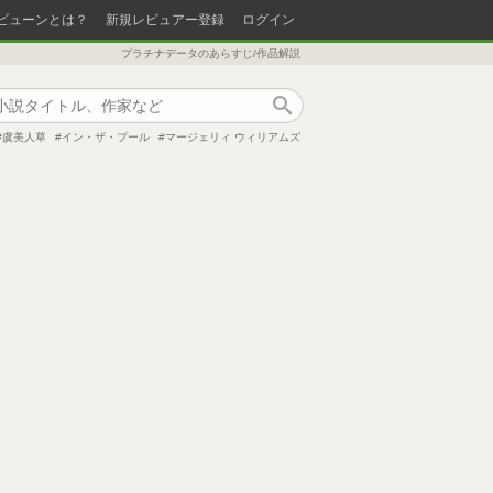
ビューンとは？
新規レビュアー登録
ログイン
プラチナデータのあらすじ/作品解説
作品検索
虞美人草
イン・ザ・プール
マージェリィ ウィリアムズ