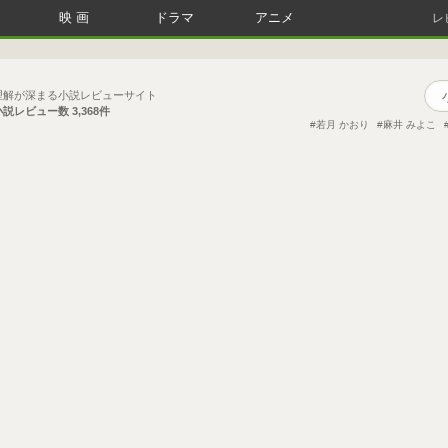
映画
ドラマ
アニメ
レ
理解が深まる小説レビューサイト
小説レビュー数
3,368件
若月 かおり
麻井 みよこ