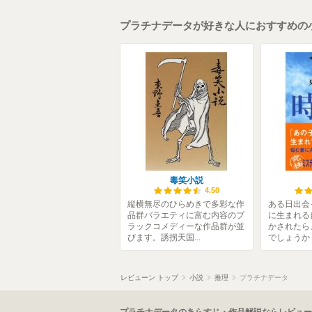
プラチナデータが好きな人におすすめの
毒笑小説
4.50
縦横無尽のひらめきで多彩な作
ある日出会
品群バラエティに富む内容のブ
に生まれる
ラックコメディーな作品群が並
かされたら
びます。誘拐天国...
でしょうか？
レビューン トップ
小説
推理
プラチナデータ