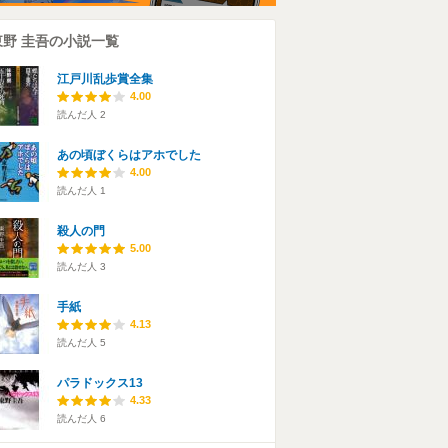
東野 圭吾の小説一覧
江戸川乱歩賞全集
4.00
読んだ人
2
あの頃ぼくらはアホでした
4.00
読んだ人
1
殺人の門
5.00
読んだ人
3
手紙
4.13
読んだ人
5
パラドックス13
4.33
読んだ人
6