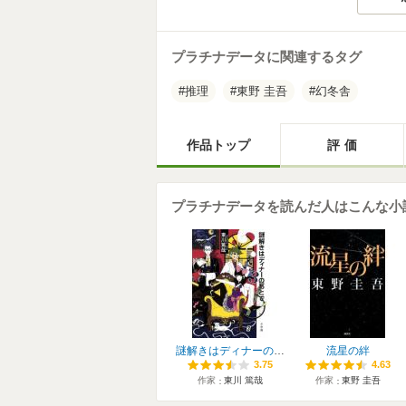
プラチナデータに関連するタグ
推理
東野 圭吾
幻冬舎
作品トップ
評価
プラチナデータを読んだ人はこんな小
謎解きはディナーのあとで
流星の絆
3.75
3.75
4.63
4.63
作家
東川 篤哉
作家
東野 圭吾