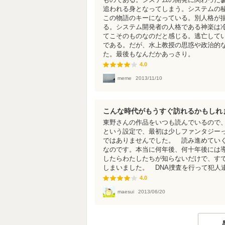
追われる身となってしまう。システムの
この物語のキーになっている。別人格が
る。システム開発者の人格である神楽は
てこそのものなのだと感じる。逃亡して
である。だが、水上教授の思惑や政治的
た。最後もなんだかあっさり。
4.0
4.0
meme
2013/11/10
こんな時代がもうすぐ訪れるかもしれ
東野さんの作品をいつも読んでいるので、
という設定で、最初は少しファンタジー
ではありませんでした。 読み進めていく
なのです。本当に何年後、何十年後には
したらわたしたちが知らないだけで、す
しまいました。 DNA捜査を行って犯人
4.0
4.0
maesui
2013/06/20