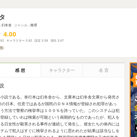
タ
幻冬舎
ジャンル
推理
4.00
4.00
.92
キャラクター
3.92
設定
3.58
演出
3.67
26
感想
キャラクター
名言
説
ー小説である。単行本は幻冬舎から、文庫本は幻冬舎文庫から発売さ
来の日本。任意ではあるが国民のＤＮＡ情報が登録され犯罪があっ
いう方法で警察の検挙率は１００％を誇っていた。このシステムは犯
が登録していれば検索が可能という画期的なものであったが、犯人を
ある日女性が殺害される事件が連続して発生し、彼女たちの体内には
ステムで犯人はすぐに検挙されるように思われたが結果は該当なしを