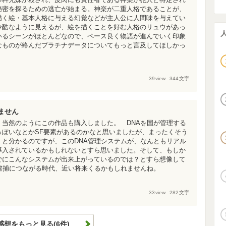
秘密を探るための逃亡が始まる。神楽が二重人格であることが、
描く絵・基本人格に与える幻覚などが主人公に人間味を与えてい
冷酷なように見えるが、絵を描くことを好む人格のリュウがあっ
いるシーンがほとんどなので、ペース良く物語が進んでいく印象
なものが絡んだプラチナデータについてもっと言及してほしかっ
39
view
344
文字
ません
当然のようにこの作品も購入しました。 DNAを国が管理する
っぽいなとかSF要素があるのかなと思いましたが、まったくそう
と分かるのですが、このDNA管理システムが、なんともリアル
導入されているかもしれないとすら思いました。そして、もしか
でにこんなシステムが出来上がっているのでは？とすら想像して
逮捕につながる時代、近い将来くるかもしれませんね。
33
view
282
文字
感想をもっと見る(6件)