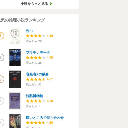
小説をもっと見る
人気の推理小説ランキング
告白
1
4.19
読んだ人
28
プラチナデータ
2
4.00
読んだ人
26
容疑者Xの献身
3
4.67
読んだ人
41
沈黙博物館
4
4.00
読んだ人
1
暗いところで待ち合わせ
5
4.50
読んだ人
7