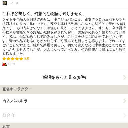
月読三葉
これほど美しく、幻想的な物語は知りません。
タイトル作品の銀河鉄道の夜は、少年ジョバンニが、親友であるカムパネルラと
銀河鉄道に乗って旅にでます。夜空を駆ける列車…なんとも幻想的で夢のある設
定です。その内容は切なく、涙無しに見ることはできません。他にも、宮沢賢治
の世界が堪能できる短編が複数収録されており、大変夢のある１冊となっていま
す。私は、母に勧められて読みましたが、これは子供にも読ませてあげたいで
す。昔の作品であるにもかかわらず、今読んでも新しさを感じます。それってす
ごいことですよね。純粋で綺麗で美しい。初めて読んだのは中学生のころであま
りわかりませんでしたが、大人になってから読み、その綺麗さに憧れに似た感情
を抱きました。
5.0
HITO
感想をもっと見る(6件)
登場キャラクター
カムパネルラ
灯台守
名言