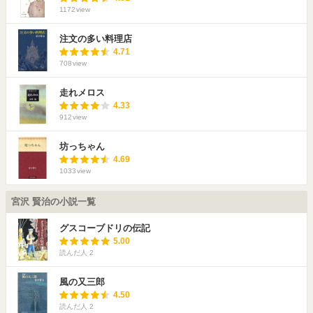
1172
view
注文の多い料理店
4.71
708
view
走れメロス
4.33
912
view
坊っちゃん
4.69
1033
view
宮沢 賢治の小説一覧
グスコーブドリの伝記
5.00
読んだ人
2
風の又三郎
4.50
読んだ人
2