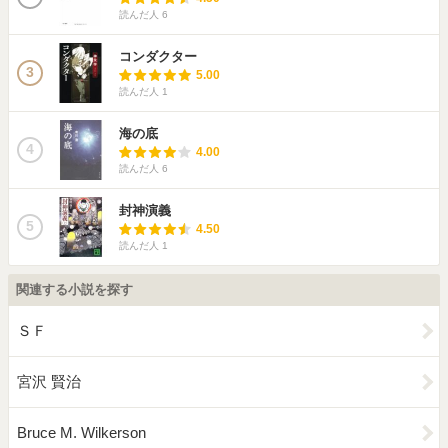
読んだ人
6
コンダクター
3
5.00
読んだ人
1
海の底
4
4.00
読んだ人
6
封神演義
5
4.50
読んだ人
1
関連する小説を探す
ＳＦ
宮沢 賢治
Bruce M. Wilkerson