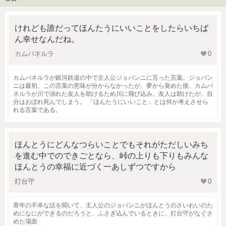
けれども誰だってほんたうにいいことをしたらいちば
ん幸せなんだね。
カムパネルラ
0
カムパネルラが銀河鉄道の中で主人公ジョバンニに言った言葉。ジョバン
ニは最初、この言葉の意味が分からなかったが、夢から覚めた後、カムパ
ネルラが川で溺れた友人を助けるため川に飛び込み、友人は助けたが、自
分はおぼれ死んでしまう。 「ほんたうにいいこと」とは何か考えさせら
れる言葉である。
ほんとうにどんなつらいことでもそれがただしいみち
を進む中でのできごとなら、峠の上りも下りもみんな
ほんとうの幸福に近づく一あしずつですから
灯台守
0
青年の不幸な話を聞いて、主人公のジョバンニがほんとうのさいわいのた
めになにができるのだろうと、ふさぎ込んでいるときに、灯台守がなぐさ
めた場面