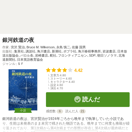
銀河鉄道の夜
作家
宮沢 賢治
､
Bruce M. Wilkerson
､
永島 慎二
､
佐藤 国男
出版社
集英社
､
講談社
､
角川書店
､
新潮社
､
ポプラ社
､
角川春樹事務所
､
岩波書店
､
日本放
送出版協会
､
パロル舎
､
岩崎書店
､
舵社
､
フロンティアニセン
､
SDP
､
朝日ソノラマ
､
北海
道新聞社
､
日本英語教育協会
ジャンル
ＳＦ
4.42
文章力
4.80
ストーリー
4.60
キャラクター
4.40
設定
4.60
演出
4.70
読んだ
小説
感想数
6
読んだ人
21
銀河鉄道の夜は、宮沢賢治が1924年ごろから晩年まで執筆していた小説であ
り、生前は未発表のまま未完で残された物語である。晩年までに何度も推敲が繰
り返されており、第1次稿から第4次稿までの形態が存在し第4次稿が最終稿だと