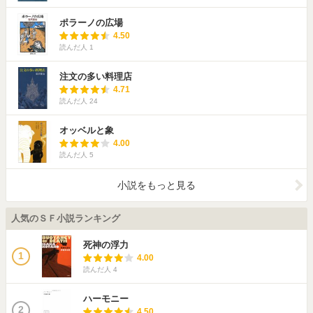
ポラーノの広場
4.50
読んだ人
1
注文の多い料理店
4.71
読んだ人
24
オッベルと象
4.00
読んだ人
5
小説をもっと見る
人気のＳＦ小説ランキング
死神の浮力
1
4.00
読んだ人
4
ハーモニー
2
4.50