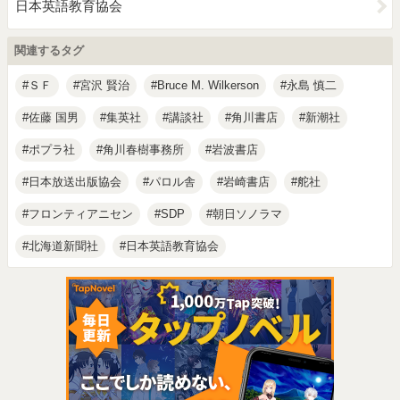
日本英語教育協会
関連するタグ
ＳＦ
宮沢 賢治
Bruce M. Wilkerson
永島 慎二
佐藤 国男
集英社
講談社
角川書店
新潮社
ポプラ社
角川春樹事務所
岩波書店
日本放送出版協会
パロル舎
岩崎書店
舵社
フロンティアニセン
SDP
朝日ソノラマ
北海道新聞社
日本英語教育協会