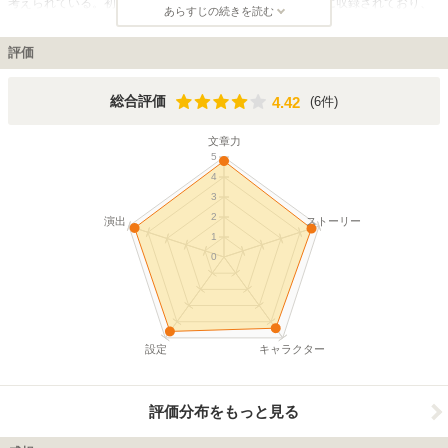
考えられている。初出は1934年に刊行された文圃堂版全集に収録されており、
あらすじの続きを読む
2015年時点では各出版社から単行本や文庫本、全集の一部として収録されるな
どの形で多数出版されている。 本作品は、孤立しがちな貧しい少年のジョバン
ニが、星祭の夜に親友のカンパネルラとともに不思議な銀河鉄道の旅を経験する
評価
物語となっている。宮沢賢治独自の造語や文体が駆使され、四次元的宇宙観や宗
教観が結集した本作品は、彼の代表作であるとともに日本の児童文学の傑作の一
つともなっている。 これまでにアニメ映画や実写映画、ミュージカルや影絵
4.42
総合評価
(6件)
4.42
劇、プラネタリウム作品などの形で数多く作品化されたほか、小説や楽曲、漫画
やアニメなどさまざまなジャンルの作品に取り入れられたりモチーフにされるな
文章力
ど非常に影響力の高い作品である。
5
4
3
2
演出
ストーリー
1
0
設定
キャラクター
評価分布をもっと見る