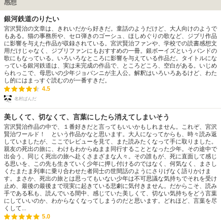
感想
銀河鉄道のりたい
宮沢賢治の文章は、きれいだから好きだ。童話のようだけど、大人向けのようで
もある。猫の事務所や、セロ弾きのゴーシュ、ほしめぐりの歌など、ジブリ作品
に影響を与えた作品が収録されている。宮沢賢治ファンや、学校での読書感想文
用だけじゃなく、ジブリファンにもおすすめの一冊。銀ボーイズというバンドの
歌にもなっている。いろいろなところに影響を与えている作品だ。タイトルにな
っている銀河鉄道は、実は未完成の作品で、ところどころ、空白がある。いじめ
られっこで、母思いの少年ジョバンニが主人公。解釈はいろいろあるけど、わた
し的にはまっすぐ読むのが一番すきだ。
4.5
名村ぱんだ
美しくて、切なくて、言葉にしたら消えてしまいそう
宮沢賢治作品の中で、１番好きだと言ってもいいかもしれません。これぞ、宮沢
賢治ワールド！ という作品かなと思います。大人になってからも、時々読み返
していましたが、ここでレビューを見て、また読みたくなって手に取りました。
親友の死出の旅に、わけもわからぬまま同行することとなった少年。その途中で
出会う、同じく死出の旅へ赴くさまざまな人々。その誰もが、死に直面して感じ
る思いを、この先も生きていく少年に押し付けるのではなく、何気なく、まさし
くたまたま列車に乗り合わせた者同士の世間話のようにさりげなく語りかけま
す。まさか、死出の旅とは思ってもいない少年は不可思議な気持ちでそれを受け
止め、最後の最後まで現実に起きている悲劇に気付きません。だからこそ、読み
手である私も、読んでいる間中、感じていた美しくて、切ない気持ちをどう言葉
にしていいのか、わからなくなってしまうのだと思います。どれほど、言葉を尽
くして...
5.0