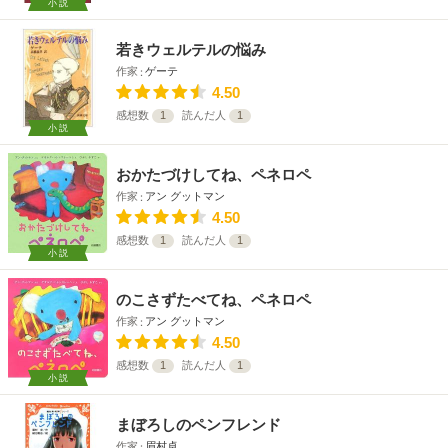
小説
若きウェルテルの悩み
作家
ゲーテ
4.50
感想数
1
読んだ人
1
小説
おかたづけしてね、ペネロペ
作家
アン グットマン
4.50
感想数
1
読んだ人
1
小説
のこさずたべてね、ペネロペ
作家
アン グットマン
4.50
感想数
1
読んだ人
1
小説
まぼろしのペンフレンド
作家
眉村卓