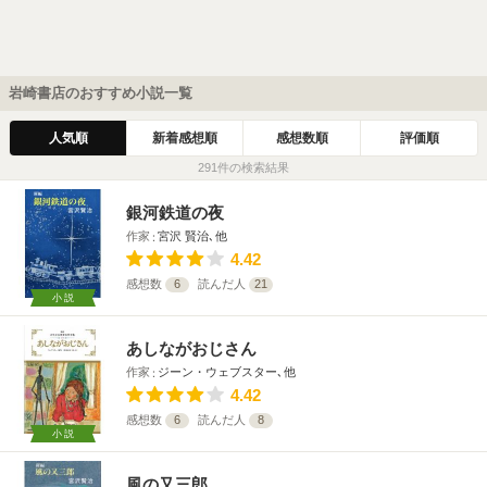
岩崎書店のおすすめ小説一覧
人気順
新着感想順
感想数順
評価順
291件の検索結果
銀河鉄道の夜
作家
宮沢 賢治､他
4.42
感想数
6
読んだ人
21
小説
あしながおじさん
作家
ジーン・ウェブスター､他
4.42
感想数
6
読んだ人
8
小説
風の又三郎