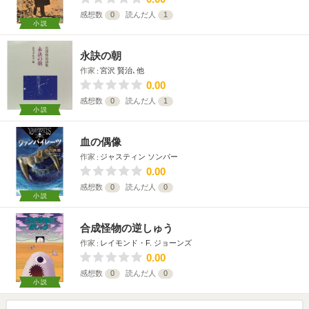
感想数
0
読んだ人
1
小説
永訣の朝
作家
宮沢 賢治､他
0.00
感想数
0
読んだ人
1
小説
血の偶像
作家
ジャスティン ソンパー
0.00
感想数
0
読んだ人
0
小説
合成怪物の逆しゅう
作家
レイモンド・F. ジョーンズ
0.00
感想数
0
読んだ人
0
小説