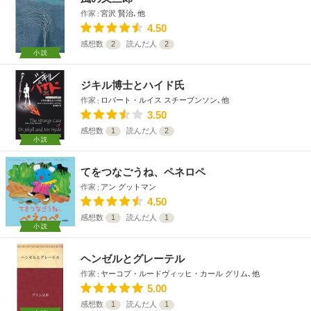
作家
宮沢 賢治､他
4.50
感想数
2
読んだ人
2
小説
ジキル博士とハイド氏
作家
ロバート・ルイス スチーブンソン､他
3.50
感想数
1
読んだ人
2
小説
てをつなごうね、ペネロペ
作家
アン グットマン
4.50
感想数
1
読んだ人
1
小説
ヘンゼルとグレーテル
作家
ヤーコプ・ルードヴィッヒ・カール グリム､他
5.00
感想数
1
読んだ人
1