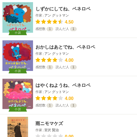
しずかにしてね、ペネロペ
作家
アン グットマン
4.50
感想数
1
読んだ人
1
小説
おかしはあとでね、ペネロペ
作家
アン グットマン
4.00
感想数
1
読んだ人
1
小説
はやくねようね、ペネロペ
作家
アン グットマン
4.00
感想数
1
読んだ人
1
小説
雨ニモマケズ
作家
宮沢 賢治
0.00