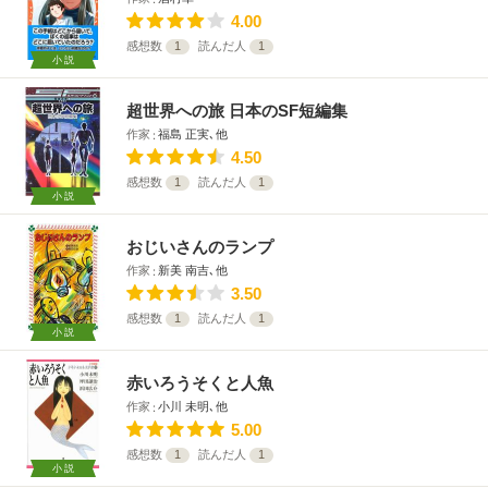
4.00
感想数
1
読んだ人
1
小説
超世界への旅 日本のSF短編集
作家
福島 正実､他
4.50
感想数
1
読んだ人
1
小説
おじいさんのランプ
作家
新美 南吉､他
3.50
感想数
1
読んだ人
1
小説
赤いろうそくと人魚
作家
小川 未明､他
5.00
感想数
1
読んだ人
1
小説