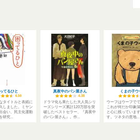
ってるひと
真夜中のパン屋さん
くまの子ウ
4.50
4.38
なタイトルと表紙に
ドラマ化も果たした大人気シリ
ウーフはウーフで
入しました。ミヤン
ーズシリーズ累計120万部を突
これが何だか印象
出会い、民主化運動
破したベストセラー、『真夜中
と心に残っていま
研究...
のパン屋さん』。作...
す。ツネタの意地...