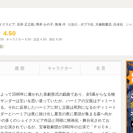
イクスピア
､
石井 正之助
､
岡本 かの子
､
鳥海 仟
出版社
ポプラ社
､
大修館書店
､
白水社
ジャ
4.50
4.50
.50
キャラクター
4.50
設定
4.50
演出
4.50
1
感想
キャラクター
名言
よって1590年に書かれた喜劇形式の戯曲であり、全5幕からなる物
イサンダーは互いを思い遣っていたが、ハーミアの父親はディミート
する。それに反発したハーミアに対し父親は死刑になるかディミート
ンダーとハーミアは夜に抜け出し夏至の夜に要請が集まる森へ向か
かの多くのシェイクスピア作品と同様に映画化・舞台化されてお
か公演されているが、宝塚歌劇団が1992年の公演で「ＰＵＣＫ」