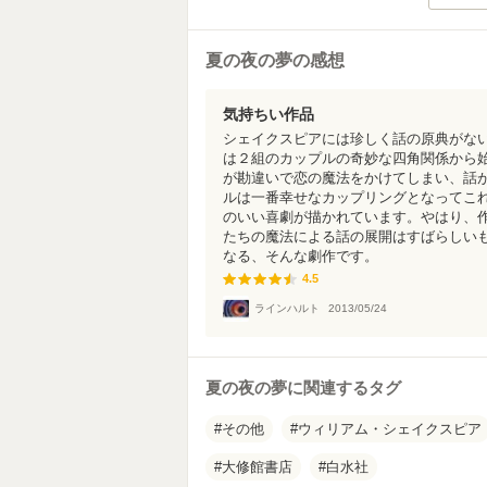
夏の夜の夢の感想
気持ちい作品
シェイクスピアには珍しく話の原典がな
は２組のカップルの奇妙な四角関係から
が勘違いで恋の魔法をかけてしまい、話
ルは一番幸せなカップリングとなってこ
のいい喜劇が描かれています。やはり、
たちの魔法による話の展開はすばらしい
なる、そんな劇作です。
4.5
4.5
ラインハルト
2013/05/24
夏の夜の夢に関連するタグ
その他
ウィリアム・シェイクスピア
大修館書店
白水社