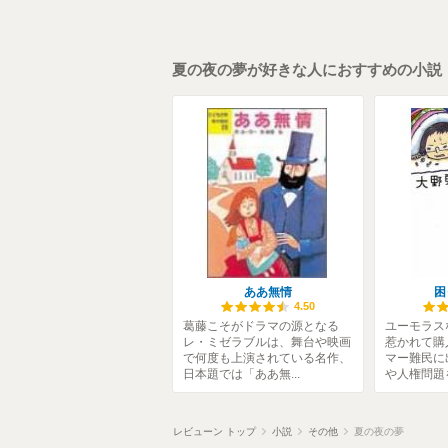
夏の夜の夢が好きな人におすすめの小説
ああ無情
困
4.50
葛藤こそがドラマの源となる
ユーモラス
レ・ミゼラブルは、舞台や映画
惹かれて購
で何度も上演されている名作、
マー難民に
日本題では「ああ無...
や人権問題を
レビューン トップ
小説
その他
夏の夜の夢