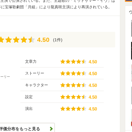
世主演で公演されている。また、主題歌の「ミッドサマー・イヴ」は
4年に宝塚歌劇団「月組」により龍真咲主演により再演されている。
4.50
4.50
(1件)
4.50
文章力
4.50
4.50
ストーリー
4.50
トーリー
4.50
キャラクター
4.50
4.50
設定
4.50
4.50
演出
4.50
評価分布をもっと見る