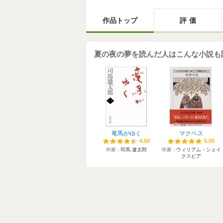
作品トップ
評価
夏の夜の夢を読んだ人はこんな小説も
竜馬がゆく
マクベス
4.50
4.50
5.00
5.00
作家
司馬 遼太郎
作家
ウィリアム・シェイ
クスピア