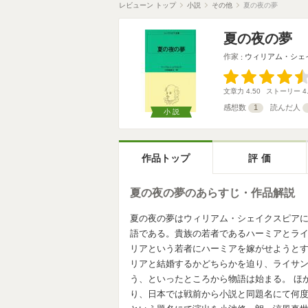
レビューン トップ
小説
その他
夏の夜の夢
夏の夜の夢
作家
ウィリアム・シェ
文章力
4.50
ストーリー
4
感想数
1
読んだ人
小説
作品トップ
評価
夏の夜の夢のあらすじ・作品解説
夏の夜の夢はウィリアム・シェイクスピアに
語である。貴族の若者であるハーミアとラ
リアという若者にハーミアを嫁がせようと
リアと結婚するかどちらかを迫り、ライサ
う、といったところから物語は始まる。 ほ
り、日本では戦前から小説と同題名にて何度