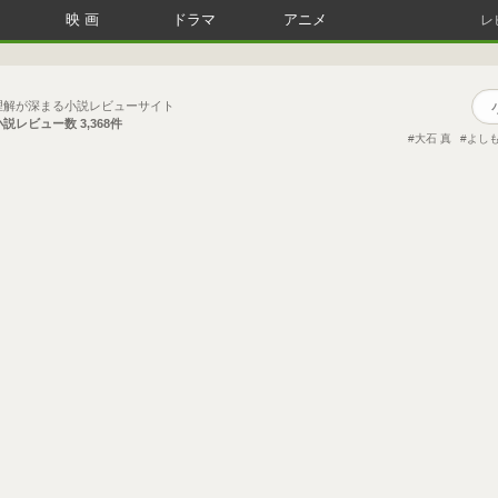
映画
ドラマ
アニメ
レ
理解が深まる小説レビューサイト
小説レビュー数
3,368件
大石 真
よしも