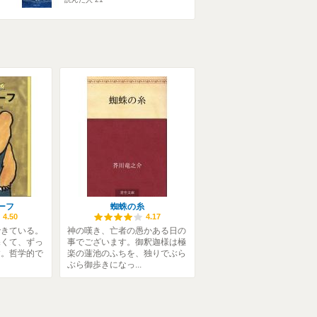
ーフ
蜘蛛の糸
4.50
4.17
できている。
神の嘆き、亡者の愚かある日の
深くて、ずっ
事でございます。御釈迦様は極
す。哲学的で
楽の蓮池のふちを、独りでぶら
ぶら御歩きになっ...