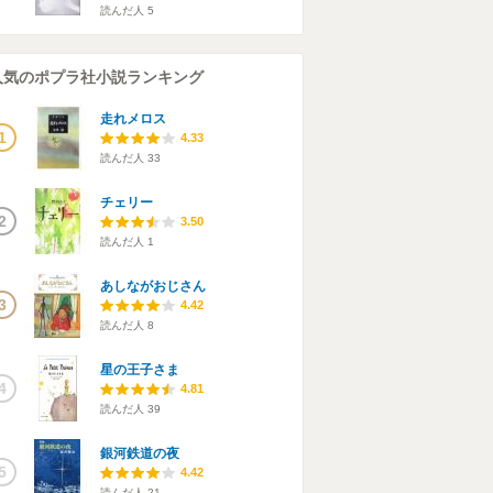
読んだ人
5
人気のポプラ社小説ランキング
走れメロス
1
4.33
読んだ人
33
チェリー
2
3.50
読んだ人
1
あしながおじさん
3
4.42
読んだ人
8
星の王子さま
4
4.81
読んだ人
39
銀河鉄道の夜
5
4.42
読んだ人
21