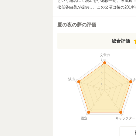
という題名にて演出を小池修一朗、涼風真
松任谷由美が提供し、この公演は後の201
夏の夜の夢の評価
総合評価
文章力
5
4
3
2
演出
ス
1
0
設定
キャラクター