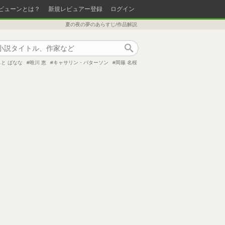
ビューンとは？
新規レビュアー登録
ログイン
夏の夜の夢のあらすじ/作品解説
作品検索
と ばなな
唯川 恵
キャサリン・パターソン
岡篠 名桜