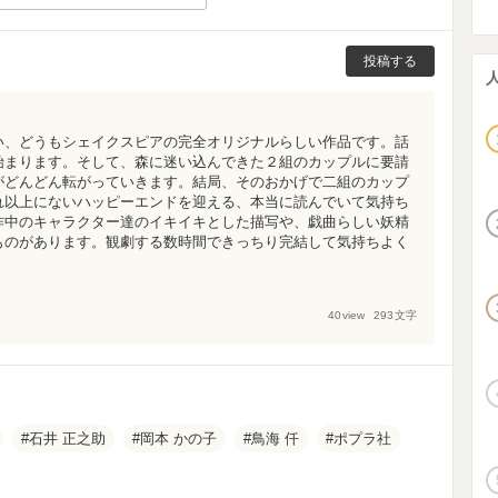
投稿する
い、どうもシェイクスピアの完全オリジナルらしい作品です。話
始まります。そして、森に迷い込んできた２組のカップルに要請
がどんどん転がっていきます。結局、そのおかげで二組のカップ
れ以上にないハッピーエンドを迎える、本当に読んでいて気持ち
作中のキャラクター達のイキイキとした描写や、戯曲らしい妖精
ものがあります。観劇する数時間できっちり完結して気持ちよく
40
view
293
文字
石井 正之助
岡本 かの子
鳥海 仟
ポプラ社