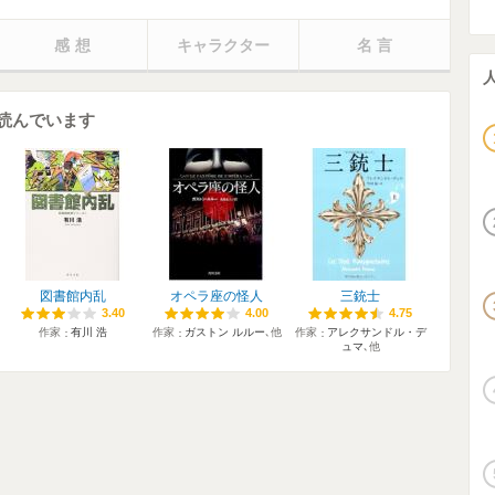
感想
キャラクター
名言
読んでいます
図書館内乱
オペラ座の怪人
三銃士
3.40
3.40
4.00
4.00
4.75
4.75
作家
有川 浩
作家
ガストン ルルー
､他
作家
アレクサンドル・デ
ュマ
､他