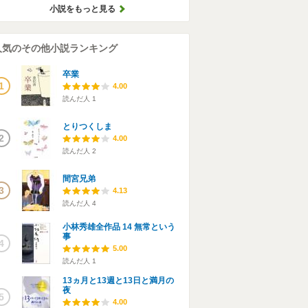
小説をもっと見る
人気のその他小説ランキング
卒業
1
4.00
読んだ人
1
とりつくしま
2
4.00
読んだ人
2
間宮兄弟
3
4.13
読んだ人
4
小林秀雄全作品 14 無常という
事
4
5.00
読んだ人
1
13ヵ月と13週と13日と満月の
夜
5
4.00