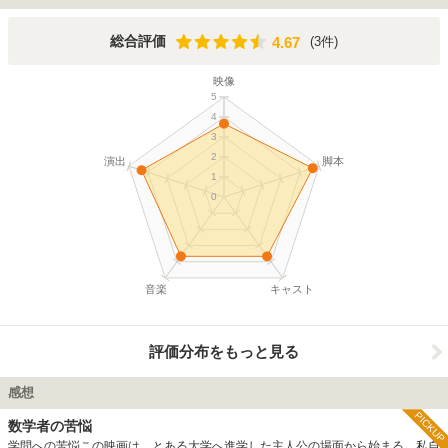
を発見する。やがてMITのウィーラー研究所に採用され、結婚もして順調な人生
を送っているかに見える。一方、国防総省からソ連の暗号解読という極秘任務を
任され、講師の仕事のかたわら、密かにスパイ活動も続けていたのだが・・・。
4.67
総合評価
(3件)
4.67
後に統合失調症であったことが判明するが、どこまでが彼が作り出した幻覚だっ
たのか。 2001年、アカデミー賞とゴールデン・グローブ賞でそれぞれ4部門受
映像
賞した他、数々の賞に輝いた。
5
4
3
2
演出
脚本
1
0
音楽
キャスト
評価分布をもっと見る
感想
PICKUP
数学者の苦悩
学問への苦悩この映画は、とある大学へ進学した主人公の場面から始まる。私自