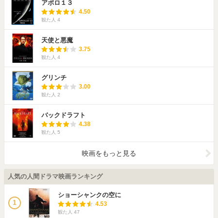
アポロ１３
4.50
観た人
4
天使と悪魔
3.75
観た人
4
グリンチ
3.00
観た人
2
バックドラフト
4.38
観た人
5
映画をもっと見る
人気の人間ドラマ映画ランキング
ショーシャンクの空に
1
4.53
観た人
47