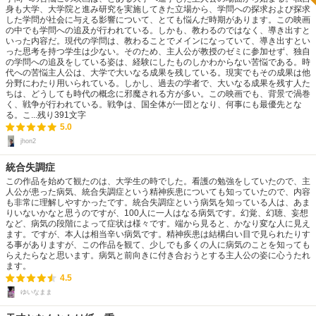
身も大学、大学院と進み研究を実施してきた立場から、学問への探求および探求
した学問が社会に与える影響について、とても悩んだ時期があります。この映画
の中でも学問への追及が行われている。しかも、教わるのではなく、導き出すと
いった内容だ。現代の学問は、教わることでメインになっていて、導き出すとい
った思考を持つ学生は少ない。そのため、主人公が教授のゼミに参加せず、独自
の学問への追及をしている姿は、経験にしたものしかわからない苦悩である。時
代への苦悩主人公は、大学で大いなる成果を残している。現実でもその成果は他
分野にわたり用いられている。しかし、過去の学者で、大いなる成果を残す人た
ちは、どうしても時代の概念に邪魔される方が多い。この映画でも、背景で渦巻
く、戦争が行われている。戦争は、国全体が一団となり、何事にも最優先とな
る。こ...
残り
391
文字
5.0
jhon2
統合失調症
この作品を始めて観たのは、大学生の時でした。看護の勉強をしていたので、主
人公が患った病気、統合失調症という精神疾患についても知っていたので、内容
も非常に理解しやすかったです。統合失調症という病気を知っている人は、あま
りいないかなと思うのですが、100人に一人はなる病気です。幻覚、幻聴、妄想
など、病気の段階によって症状は様々です。端から見ると、かなり変な人に見え
ます。ですが、本人は相当辛い病気です。精神疾患は結構白い目で見られたりす
る事がありますが、この作品を観て、少しでも多くの人に病気のことを知っても
らえたらなと思います。病気と前向きに付き合おうとする主人公の姿に心うたれ
ます。
4.5
ゆいなまま