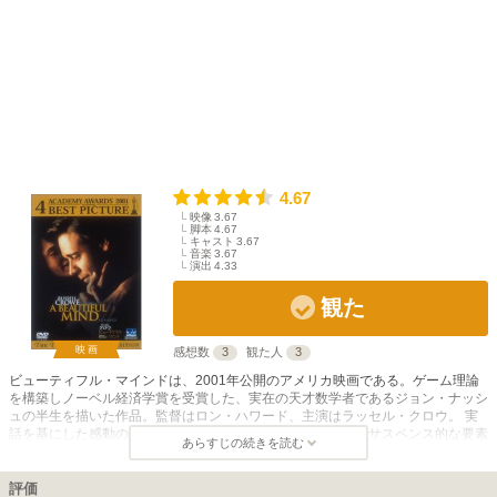
4.67
映像
3.67
脚本
4.67
キャスト
3.67
音楽
3.67
演出
4.33
観た
映画
感想数
3
観た人
3
ビューティフル・マインドは、2001年公開のアメリカ映画である。ゲーム理論
を構築しノーベル経済学賞を受賞した、実在の天才数学者であるジョン・ナッシ
ュの半生を描いた作品。監督はロン・ハワード、主演はラッセル・クロウ。 実
話を基にした感動のヒューマン・ドラマでありながら、心理サスペンス的な要素
あらすじの続きを読む
が織り込まれ、主人公とともに観客までもが衝撃を受けるような展開をみせるエ
ンターテイメント作品でもある。 社交性が無く周囲から変人と見られているジ
ョンは、数学の天才。プリンストン大学院の数学科で研究に没頭し、ゲーム理論
評価