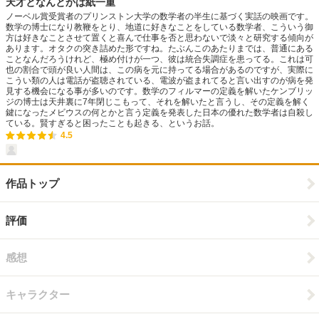
天才となんとかは紙一重
ノーベル賞受賞者のプリンストン大学の数学者の半生に基づく実話の映画です。
数学の博士になり教鞭をとり、地道に好きなことをしている数学者、こういう御
方は好きなことさせて置くと喜んで仕事を否と思わないで淡々と研究する傾向が
あります。オタクの突き詰めた形ですね。たぶんこのあたりまでは、普通にある
ことなんだろうけれど、極め付けが一つ、彼は統合失調症を患ってる。これは可
也の割合で頭が良い人間は、この病を元に持ってる場合があるのですが、実際に
こうい類の人は電話が盗聴されている、電波が盗まれてると言い出すのが病を発
見する機会になる事が多いのです。数学のフィルマーの定義を解いたケンブリッ
ジの博士は天井裏に7年閉じこもって、それを解いたと言うし、その定義を解く
鍵になったメビウスの何とかと言う定義を発表した日本の優れた数学者は自殺し
ている。賢すぎると困ったことも起きる、というお話。
4.5
作品トップ
評価
感想
キャラクター