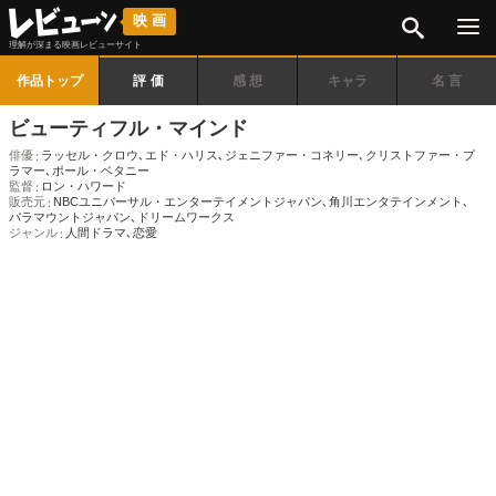
検索
映画
理解が深まる映画レビューサイト
作品トップ
評価
感想
キャラ
名言
ビューティフル・マインド
俳優
ラッセル・クロウ
､
エド・ハリス
､
ジェニファー・コネリー
､
クリストファー・プ
ラマー
､
ポール・ベタニー
監督
ロン・ハワード
販売元
NBCユニバーサル・エンターテイメントジャパン
､
角川エンタテインメント
､
パラマウントジャパン
､
ドリームワークス
ジャンル
人間ドラマ
､
恋愛