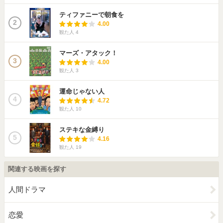
ティファニーで朝食を
2
4.00
観た人
4
マーズ・アタック！
3
4.00
観た人
3
運命じゃない人
4
4.72
観た人
10
ステキな金縛り
5
4.16
観た人
19
関連する映画を探す
人間ドラマ
恋愛