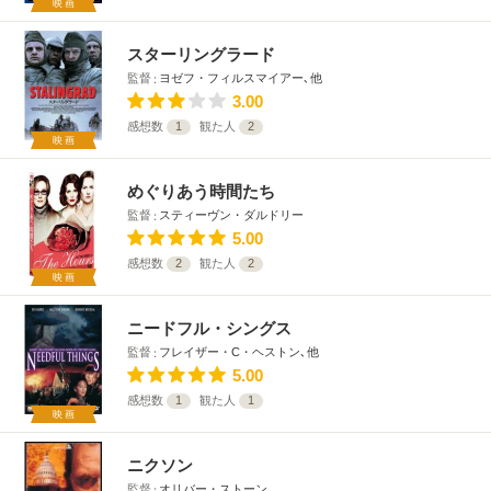
映画
スターリングラード
監督
ヨゼフ・フィルスマイアー､他
3.00
感想数
1
観た人
2
映画
めぐりあう時間たち
監督
スティーヴン・ダルドリー
5.00
感想数
2
観た人
2
映画
ニードフル・シングス
監督
フレイザー・C・ヘストン､他
5.00
感想数
1
観た人
1
映画
ニクソン
監督
オリバー・ストーン