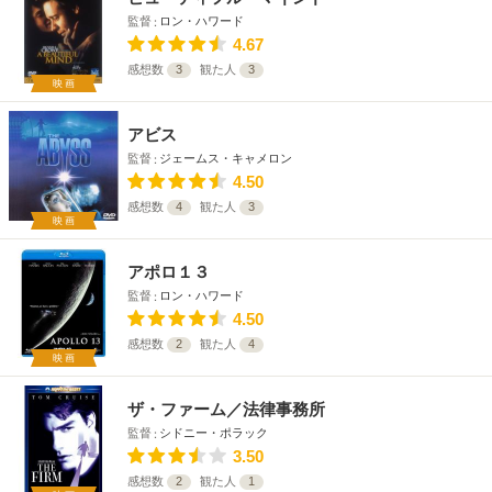
監督
ロン・ハワード
4.67
感想数
3
観た人
3
映画
アビス
監督
ジェームス・キャメロン
4.50
感想数
4
観た人
3
映画
アポロ１３
監督
ロン・ハワード
4.50
感想数
2
観た人
4
映画
ザ・ファーム／法律事務所
監督
シドニー・ポラック
3.50
感想数
2
観た人
1