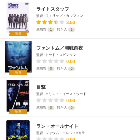
ライトスタッフ
監督
フィリップ・カウフマン
3.50
感想数
1
観た人
1
映画
ファントム／開戦前夜
監督
トッド・ロビンソン
0.00
感想数
0
観た人
0
映画
目撃
監督
クリント・イーストウッド
0.00
感想数
0
観た人
0
映画
ラン・オールナイト
監督
ジャウム・コレット=セラ
0.00