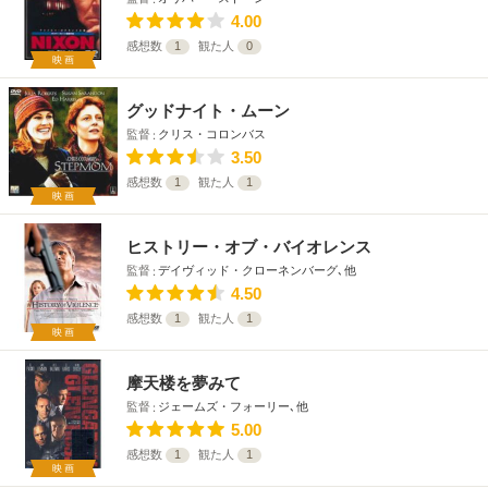
4.00
感想数
1
観た人
0
映画
グッドナイト・ムーン
監督
クリス・コロンバス
3.50
感想数
1
観た人
1
映画
ヒストリー・オブ・バイオレンス
監督
デイヴィッド・クローネンバーグ､他
4.50
感想数
1
観た人
1
映画
摩天楼を夢みて
監督
ジェームズ・フォーリー､他
5.00
感想数
1
観た人
1
映画