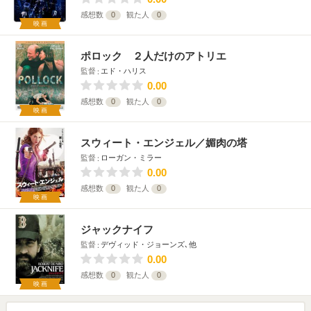
感想数
0
観た人
0
映画
ポロック ２人だけのアトリエ
監督
エド・ハリス
0.00
感想数
0
観た人
0
映画
スウィート・エンジェル／媚肉の塔
監督
ローガン・ミラー
0.00
感想数
0
観た人
0
映画
ジャックナイフ
監督
デヴィッド・ジョーンズ､他
0.00
感想数
0
観た人
0
映画