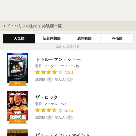
エド・ハリスのおすすめ映画一覧
人気順
新着感想順
感想数順
評価順
33件の検索結果
トゥルーマン・ショー
監督
ピーター・ウィアー､他
4.30
感想数
4
観た人
8
映画
ザ・ロック
監督
マイケル・ベイ
3.75
感想数
4
観た人
4
映画
ビューティフル・マインド