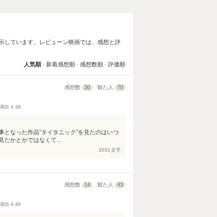
表示しています。レビューン映画では、感想と評
人気順
新着感想順
感想数順
評価順
感想数
30
観た人
70
演出
4.39
事となった作品”タイタニック”を見たのはいつ
たかとかではなくて...
2031
文字
感想数
14
観た人
43
演出
4.46