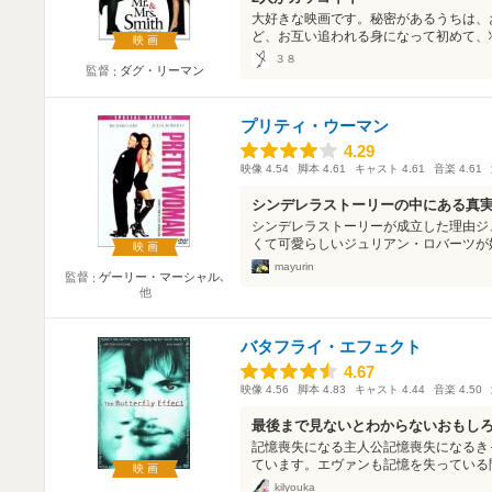
大好きな映画です。秘密があるうちは、
ど、お互い追われる身になって初めて、壮
映画
３８
監督
ダグ・リーマン
プリティ・ウーマン
4.29
4.29
映像
4.54
脚本
4.61
キャスト
4.61
音楽
4.61
シンデレラストーリーの中にある真
シンデレラストーリーが成立した理由ジ
くて可愛らしいジュリアン・ロバーツが娼
映画
mayurin
監督
ゲーリー・マーシャル
､
他
バタフライ・エフェクト
4.67
4.67
映像
4.56
脚本
4.83
キャスト
4.44
音楽
4.50
最後まで見ないとわからないおもし
記憶喪失になる主人公記憶喪失になるき
ています。エヴァンも記憶を失っている間
映画
kilyouka