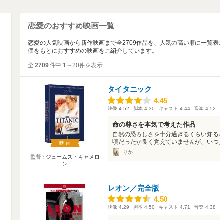
恋愛のおすすめ映画一覧
恋愛の人気映画から新作映画まで全2709作品を、人気の高い順に一覧
価をもとにおすすめの映画をご紹介しています。
全
2709
件中 1～20件を表示
タイタニック
4.45
4.45
映像
4.52
脚本
4.30
キャスト
4.44
音楽
4.52
命の尊さを本気で考えた作品
自然の恐ろしさを十分過ぎるくらい知る
頃だったか良く覚えていませんが、いつ見
映画
りか
監督
ジェームス・キャメロ
ン
レオン／完全版
4.50
4.50
映像
4.29
脚本
4.50
キャスト
4.71
音楽
4.38