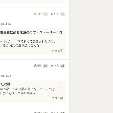
感想数
9
観た人
15
演出
4.44
---映画史に残る永遠のラブ・ストーリー「ロ
休日」が、日本で初めて公開されたのは、
。数か月語の週刊誌にこんな...
2438
文字
感想数
10
観た人
13
演出
4.23
した映画
3年作品。この作品の元になっているのは、田
といえば、生粋の大阪人...
2029
文字