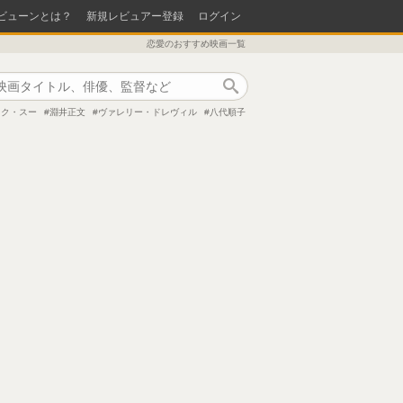
ビューンとは？
新規レビュアー登録
ログイン
恋愛のおすすめ映画一覧
作品検索
ック・スー
淵井正文
ヴァレリー・ドレヴィル
八代順子