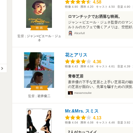
4.58
4.58
映像
4.90
脚本
4.20
キャスト
4.50
音楽
4.90
ロマンチックでお洒落な映画。
ジャン＝ピエール・ジュネ監督のロマン
ルトルのカフェで働くアメリは、空想好き
映画
Alicefull
監督
ジャン=ピエール・ジュ
ネ
花とアリス
4.36
4.36
映像
4.43
脚本
4.04
キャスト
4.61
音楽
4.39
青春芝居
蒼井優の下手な芝居と上手い芝居花の嘘
の芝居が面白い。先輩を騙すための演技と
映画
masanosuke
監督
岩井俊二
Mr.&Mrs. スミス
4.13
4.13
映像
4.04
脚本
4.08
キャスト
4.46
音楽
3.92
2人がカッコイイ