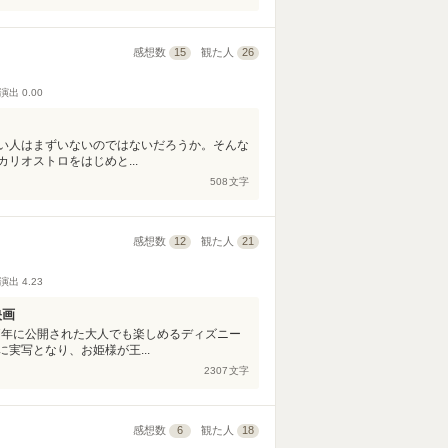
感想数
15
観た人
26
演出
0.00
い人はまずいないのではないだろうか。そんな
リオストロをはじめと...
508
文字
感想数
12
観た人
21
演出
4.23
映画
7年に公開された大人でも楽しめるディズニー
実写となり、お姫様が王...
2307
文字
感想数
6
観た人
18