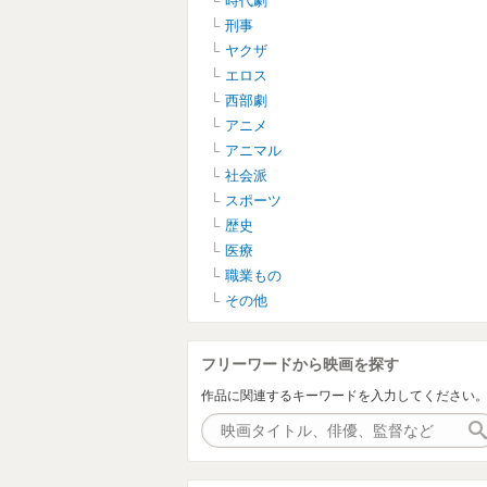
時代劇
刑事
ヤクザ
エロス
西部劇
アニメ
アニマル
社会派
スポーツ
歴史
医療
職業もの
その他
フリーワードから映画を探す
作品に関連するキーワードを入力してください