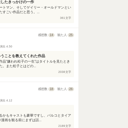
透したきっかけの一作
ートマン、そしてゲイリー・オールドマンとい
すごい作品だと思う。...
361
文字
感想数
14
観た人
25
演出
4.50
いうことを教えてくれた作品
作品”嫌われ松子の一生”はタイトルを見たとき
。また松子とはどの...
2038
文字
感想数
18
観た人
26
演出
4.12
るかもキャストも豪華ですし、パルコとタイア
漫画を観る前にまずは話...
2189
文字