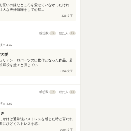
お互いの嫌なところを愛せていなかったけれ
大な夫婦喧嘩をして心底...
328
文字
感想数
8
観た人
17
演出
4.47
実の愛
ュリアン・ロバーツの出世作となった作品、若
婦役を堂々と演じてい...
2154
文字
感想数
9
観た人
14
演出
4.67
ろさ
っかけは通常強いストレスを感じた時と言われ
にひどくストレスを感...
2084
文字