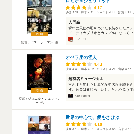
ロミオ＆ジュリエット
4.17
4.17
映像
4.33
脚本
4.11
キャスト
4.44
音楽
4.28
入門編
背中に天使の羽をつけた仮装をしたクレ
ド・ディカプリオとカップルになっている
映画
aoi1981
監督
バズ・ラーマン
､他
オペラ座の怪人
4.43
4.43
映像
4.43
脚本
4.36
キャスト
4.29
音楽
4.57
超有名ミュージカル
言わずと知れた世界的な知名度を誇るミ
す。音楽は素晴らしいし、それを歌う俳優
映画
kaoringring
監督
ジョエル・シュマッカ
ー
､他
世界の中心で、愛をさけぶ
4.10
4.10
映像
4.10
脚本
4.05
キャスト
4.65
音楽
4.40