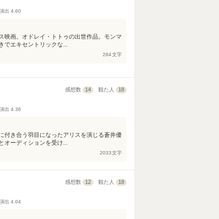
演出
4.60
ス映画。オドレイ・トトゥの出世作品。モンマ
でエキセントリックな...
284
文字
感想数
14
観た人
18
演出
4.36
に付き合う羽目になったアリスを演じる蒼井優
オーディションを受け...
2033
文字
感想数
12
観た人
18
演出
4.04