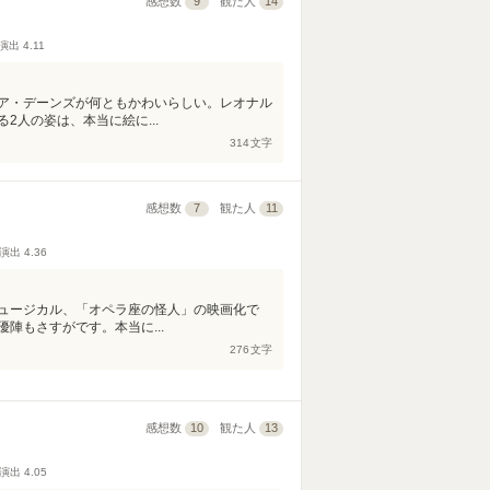
感想数
9
観た人
14
演出
4.11
ア・デーンズが何ともかわいらしい。レオナル
2人の姿は、本当に絵に...
314
文字
感想数
7
観た人
11
演出
4.36
ュージカル、「オペラ座の怪人」の映画化で
陣もさすがです。本当に...
276
文字
感想数
10
観た人
13
演出
4.05