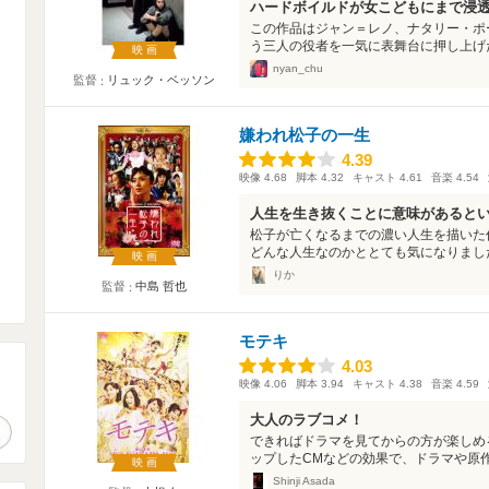
ハードボイルドが女こどもにまで浸
この作品はジャン＝レノ、ナタリー・ポ
う三人の役者を一気に表舞台に押し上げた
映画
nyan_chu
監督
リュック・ベッソン
嫌われ松子の一生
4.39
4.39
映像
4.68
脚本
4.32
キャスト
4.61
音楽
4.54
人生を生き抜くことに意味があると
松子が亡くなるまでの濃い人生を描いた
どんな人生なのかととても気になりました
映画
りか
監督
中島 哲也
モテキ
4.03
4.03
映像
4.06
脚本
3.94
キャスト
4.38
音楽
4.59
。
大人のラブコメ！
作品検索
できればドラマを見てからの方が楽しめ
ップしたCMなどの効果で、ドラマや原作
映画
Shinji Asada