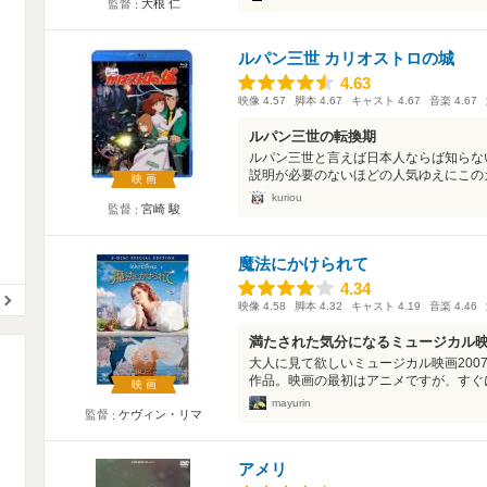
監督
大根 仁
ルパン三世 カリオストロの城
4.63
4.63
映像
4.57
脚本
4.67
キャスト
4.67
音楽
4.67
ルパン三世の転換期
ルパン三世と言えば日本人ならば知らな
説明が必要のないほどの人気ゆえにこのカ
映画
kuriou
監督
宮崎 駿
魔法にかけられて
4.34
4.34
映像
4.58
脚本
4.32
キャスト
4.19
音楽
4.46
満たされた気分になるミュージカル
大人に見て欲しいミュージカル映画200
作品。映画の最初はアニメですが、すぐに
映画
mayurin
監督
ケヴィン・リマ
アメリ