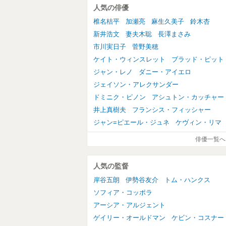
人気の俳優
椎名桔平
加瀬亮
麻生久美子
鈴木杏
新井浩文
妻夫木聡
長澤まさみ
市川実日子
菅野美穂
ケイト・ウィンスレット
ブラッド・ピット
ジャン・レノ
ダニー・アイエロ
ジェイソン・アレクサンダー
ドミニク・ピノン
アシュトン・カッチャー
井上真樹夫
フランシス・フィッシャー
ジャン=ピエール・ジュネ
ケヴィン・リマ
俳優一覧へ
人気の監督
岸谷五朗
伊勢谷友介
トム・ハンクス
ソフィア・コッポラ
アーシア・アルジェント
ゲイリー・オールドマン
ケビン・コスナー