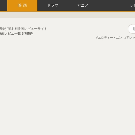
映画
ドラマ
アニメ
レ
理解が深まる映画レビューサイト
映画レビュー数
5,785件
エロディー・ユン
アレ