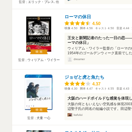
監督
エリック・ブレス
､他
ローマの休日
4.50
4.50
映像
4.50
脚本
4.56
キャスト
4.50
音楽
4.44
王女と新聞記者のたった一日の恋---
ーマの休日」
ウィリアム・ワイラー監督の「ローマの
映画
1954年のゴールデンウィーク直前でした
dreamer
監督
ウィリアム・ワイラー
ジョゼと虎と魚たち
4.37
4.37
映像
4.30
脚本
4.47
キャスト
4.55
音楽
4.43
大阪のハードボイルドな感覚を体現
大阪の何ともいえない空気感を体現200
辺聖子氏の同名の短編小説です。田辺聖子
映画
kafului
監督
犬童 一心