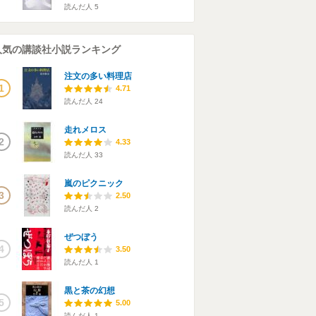
読んだ人
5
人気の講談社小説ランキング
注文の多い料理店
1
4.71
読んだ人
24
走れメロス
2
4.33
読んだ人
33
嵐のピクニック
3
2.50
読んだ人
2
ぜつぼう
4
3.50
読んだ人
1
黒と茶の幻想
5
5.00
読んだ人
1