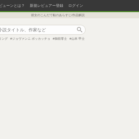
ビューンとは？
新規レビュアー登録
ログイン
彼女のこんだて帖のあらすじ/作品解説
作品検索
リング
ジョヴァンニ ボッカッチョ
御前零士
山本 甲士