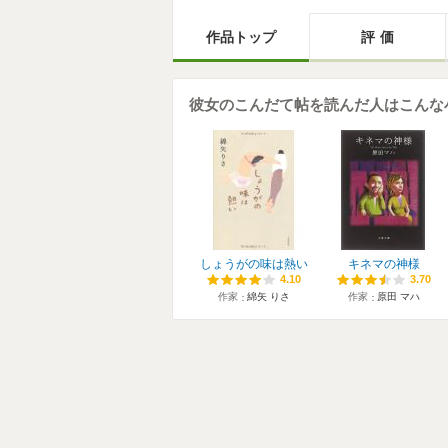
作品トップ
評価
彼女のこんだて帖を読んだ人はこんな
しょうがの味は熱い
キネマの神様
4.10
4.10
3.70
3.70
作家
綿矢 りさ
作家
原田 マハ