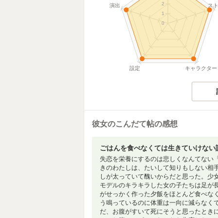
2
演出
ス
1
0
設定
キャラクター
彼女のこんだて帖の感想
ごはんを食べなくては生きていけない
失恋を栄養にするのは悲しくなんてない
きのわたしは、たいして知りもしない相
しが太っていて醜いからだと思った。少
モデルのキラキラした女の子たちは足が
がせっかく作った夕飯をほとんど食べな
う鳴っているのに体重は一向に減らなく
だ、お腹がすいて死にそうと思ったとき