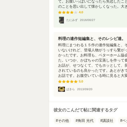
て。お腹いっぱいになったら失恋したこ
のことを思い出して懐かしくなった。大きく
4.0
4.0
たにみず
2016/06/27
料理の連作短編集と、そのレシピ達。
料理にまつわる１５作の連作短編集と、
いないけれど、登場人物がうっすら繋が
かったです。お料理も、ベターホーム協
た。いつか、かぼちゃの宝蒸しを作って
お話が、せつなくて、でもホッとして、
されているのも良かったです。あとがき
お話です。お腹空いている時に見ると大
5.0
5.0
ぱきら
2013/09/20
彼女のこんだて帖に関連するタグ
その他
角田 光代
講談社
ベ