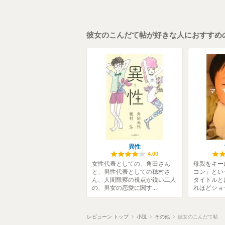
彼女のこんだて帖が好きな人におすすめ
異性
4.00
女性代表としての、角田さん
母親をキー
と、男性代表としての穂村さ
コン」とい
ん、人間観察の視点が鋭い二人
タイトルと
の、男女の恋愛に関す...
れほどショッ
レビューン トップ
小説
その他
彼女のこんだて帖