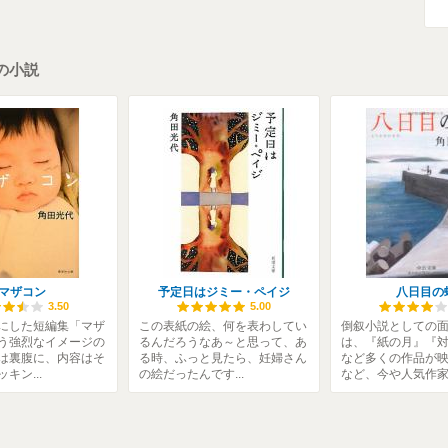
の小説
マザコン
予定日はジミー・ペイジ
八日目の
3.50
5.00
にした短編集「マザ
この表紙の絵、何を表わしてい
倒叙小説としての
う強烈なイメージの
るんだろうなあ～と思って、あ
は、『紙の月』『
は裏腹に、内容はそ
る時、ふっと見たら、妊婦さん
など多くの作品が
キン...
の絵だったんです...
など、今や人気作家.