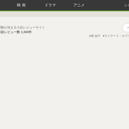
映画
ドラマ
アニメ
レ
理解が深まる小説レビューサイト
小説レビュー数
3,368件
原 由子
ラドヤード・キプ