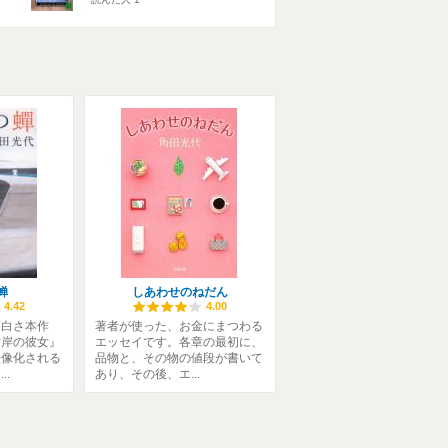
蝉
しあわせのねだん
4.42
4.00
面白さ本作
著者が使った、お金にまつわる
対岸の彼女』
エッセイです。各章の最初に、
映像化される
品物と、その物の値段が書いて
..
あり、その後、エ...