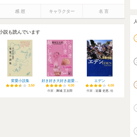
感想
キャラクター
名言
小説も読んでいます
変愛小説集
好き好き大好き超愛してる。
エデン
3.50
3.50
4.00
4.00
4.00
4.00
作家
舞城 王太郎
作家
近藤 史恵
､他