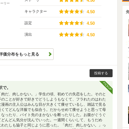
4.50
トーリー
4.50
キャラクター
4.50
4.50
設定
4.50
4.50
演出
4.50
評価分布をもっと見る
投稿する
PICKUP
訳で。
「肉だ、肉しかない。」学生の頃、初めての失恋をした。そのと
手のことが好きで好きでどうしようもなくて、フラれたのはわた
女漫画の主人公はみんな目が大きくて痩せているし、雑誌で見る
長くてどんな洋服でも似合う。だからせめて痩せようと思って母
くなったり、バイト先のまかないを断ったりした。お腹がぐうぐ
てどんどん気分が沈んでいった。一週間くらいして、もうだめ
にわたしも協子と同じように思った。「肉だ、肉しかない。」っ