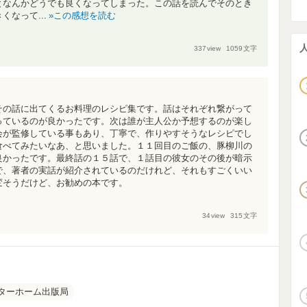
となんかどうでも良くなってしまった。この話を読んでそのとき
なって...
この感想を読む
337
view
1059
文字
その話に出てくるお料理のレシピ集です。話はそれぞれ繋がって
っているのが良かったです。次は誰が主人公か予想するのが楽し
会が監修している事もあり、丁寧で、作りやすそうなレシピでし
食べてみたいなあ、と思いました。１１回目のご飯の、豚柳川の
良かったです。最終話の１５話で、１話目の彼女のその後が暗示
で、著者の実話が紹介されているのだけれど、それもすごくいい
変そうだけど、お勧めの本です。
34
view
315
文字
ターホーム出版局