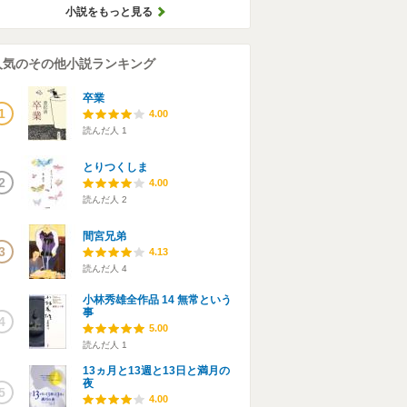
小説をもっと見る
人気のその他小説ランキング
卒業
1
4.00
読んだ人
1
とりつくしま
2
4.00
読んだ人
2
間宮兄弟
3
4.13
読んだ人
4
小林秀雄全作品 14 無常という
事
4
5.00
読んだ人
1
13ヵ月と13週と13日と満月の
夜
5
4.00