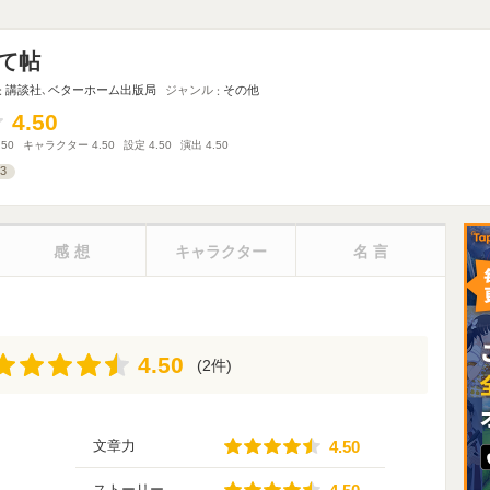
て帖
講談社
､
ベターホーム出版局
ジャンル
その他
4.50
4.50
.50
キャラクター
4.50
設定
4.50
演出
4.50
3
感想
キャラクター
名言
4.50
4.50
(2件)
4.50
文章力
4.50
4.50
ストーリー