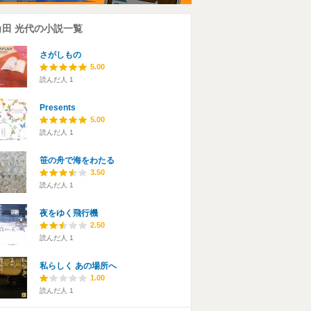
角田 光代の小説一覧
さがしもの
5.00
読んだ人
1
Presents
5.00
読んだ人
1
笹の舟で海をわたる
3.50
読んだ人
1
夜をゆく飛行機
2.50
読んだ人
1
私らしく あの場所へ
1.00
読んだ人
1