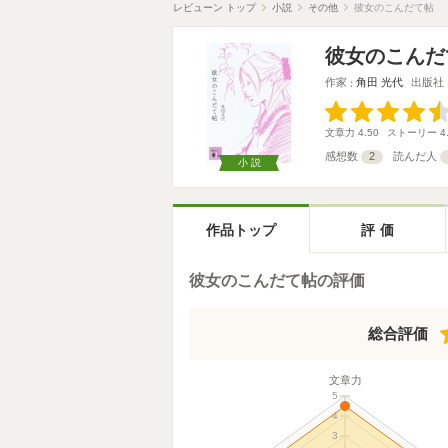
レビューン トップ
小説
その他
彼女のこんだて帖
彼女のこんだ
作家
角田 光代
出版社
文章力
4.50
ストーリー
4
感想数
2
読んだ人
小説
作品トップ
評価
彼女のこんだて帖の評価
総合評価
文章力
5
4
3