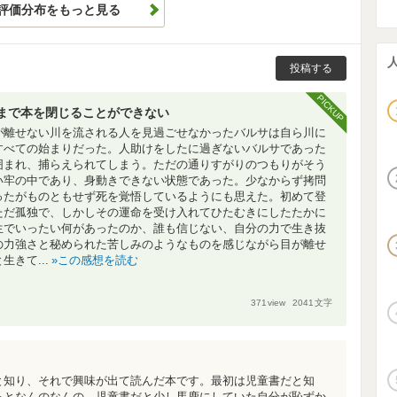
評価分布をもっと見る
投稿する
PICKUP
まで本を閉じることができない
が離せない川を流される人を見過ごせなかったバルサは自ら川に
すべての始まりだった。人助けをしたに過ぎないバルサであった
囲まれ、捕らえられてしまう。ただの通りすがりのつもりがそう
い牢の中であり、身動きできない状態であった。少なからず拷問
ったがものともせず死を覚悟しているようにも思えた。初めて登
ただ孤独で、しかしその運命を受け入れてひたむきにしたたかに
生でいったい何があったのか、誰も信じない、自分の力で生き抜
の力強さと秘められた苦しみのようなものを感じながら目が離せ
きて...
この感想を読む
371
view
2041
文字
と知り、それで興味が出て読んだ本です。最初は児童書だと知
るとなんのなんの。児童書だと少し馬鹿にしていた自分が恥ずか