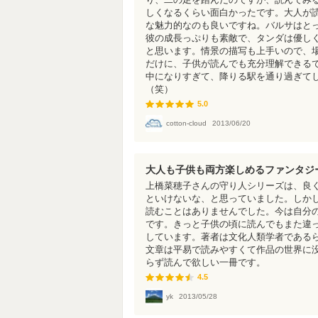
しくなるくらい面白かったです。大人が
な魅力的なのも良いですね。バルサはと
彼の成長っぷりも素敵で、タンダは優し
と思います。情景の描写も上手いので、
だけに、子供が読んでも充分理解できる
中になりすぎて、降りる駅を通り過ぎて
（笑）
5.0
5.0
cotton-cloud
2013/06/20
大人も子供も両方楽しめるファンタジ
上橋菜穂子さんの守り人シリーズは、良
といけないな、と思っていました。しか
読むことはありませんでした。今は自分
です。きっと子供の頃に読んでもまた違
しています。著者は文化人類学者である
文章は平易で読みやすくて作品の世界に
らず読んで欲しい一冊です。
4.5
4.5
yk
2013/05/28