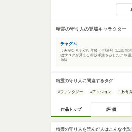
精霊の守り人の登場キャラクター
チャグム
よみがな:ちゃぐむ 年齢（作品時）:11歳 性別
徴:ナユグが見える 特技:呪術を少しだけ 物
弟妹
精霊の守り人に関連するタグ
ファンタジー
アクション
上橋 
作品トップ
評価
精霊の守り人を読んだ人はこんな小説