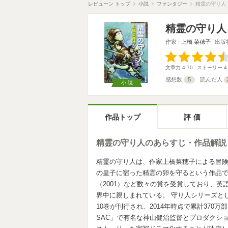
レビューン トップ
小説
ファンタジー
精霊の守り人
精霊の守り人
作家
上橋 菜穂子
出版
文章力
4.70
ストーリー
4
感想数
5
読んだ人
小説
作品トップ
評価
精霊の守り人のあらすじ・作品解説
精霊の守り人は、作家上橋菜穂子による冒険
の皇子に宿った精霊の卵を守るという作品で
（2001）など数々の賞を受賞しており、
界中に親しまれている。 守り人シリーズと
10巻が刊行され、2014年時点で累計370
SAC」で有名な神山健治監督とプロダクション