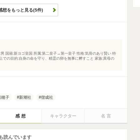
感想をもっと見る(5件)
:男 国籍:新ヨゴ皇国 所属:第二皇子→第一皇子 性格:気骨のあり賢い 特
語上での目的:自身の命を守り、精霊の卵を無事に孵すこと 家族:異母の
菜穂子
新潮社
偕成社
感想
キャラクター
名言
も読んでいます