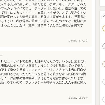
読んでも充分に楽しめる作品だと思います。キャラクターがみん
ってもカッコイイですし、チャグムは可愛いし、物語を通しての
くて頼りになるし・・・・。文章もさすがで、とても読みやすい
場面が変わっても情景を簡単に想像する事が出来ます。児童書な
でしょうね。私は電車の通勤中に読んでいたのですが、物語に夢
しまったことがあり、通勤・通学中に読むには注意が必要です
26
view
377
文字
ー
くレビューサイトで面白いと評判だったので、いつかは読まない
し表紙の絵柄と元が児童書ということで少し敬遠していて長らく
の読まず嫌いを反省しているところです。大人でも本当に面白い
った面白さがあったんだろうなと思うと読まなかった自分に後悔
らしく、作品中の世界観や伝承はとても緻密に作られています。
没頭しやすいので、ファンタジーが好きな人には大人子供に関わ
35
view
295
文字