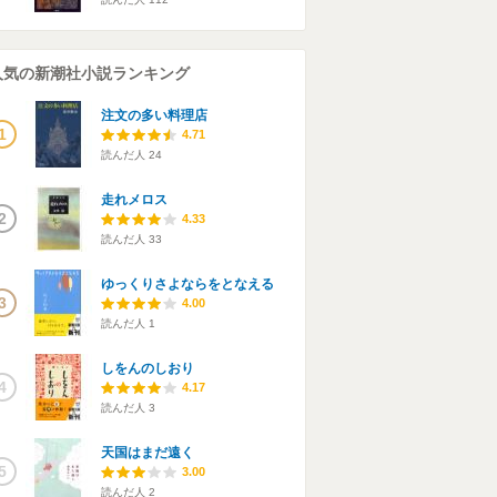
人気の新潮社小説ランキング
注文の多い料理店
1
4.71
読んだ人
24
走れメロス
2
4.33
読んだ人
33
ゆっくりさよならをとなえる
3
4.00
読んだ人
1
しをんのしおり
4
4.17
読んだ人
3
天国はまだ遠く
5
3.00
読んだ人
2