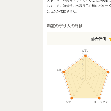
ストーリーを実写ドラマ化することが決定して
している。短槍使いの凄腕用心棒のバルサ
はるかが抜擢された。
精霊の守り人の評価
総合評価
文章力
5
4
3
2
演出
ス
1
0
設定
キャラクター