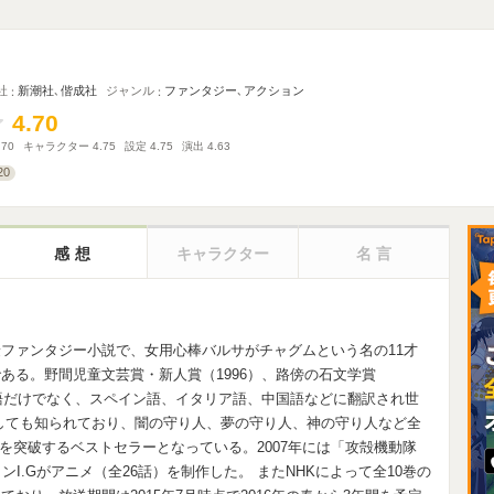
社
新潮社
､
偕成社
ジャンル
ファンタジー
､
アクション
4.70
4.70
.70
キャラクター
4.75
設定
4.75
演出
4.63
20
感想
キャラクター
名言
ファンタジー小説で、女用心棒バルサがチャグムという名の11才
ある。野間児童文芸賞・新人賞（1996）、路傍の石文学賞
英語だけでなく、スペイン語、イタリア語、中国語などに翻訳され世
しても知られており、闇の守り人、夢の守り人、神の守り人など全
万部を突破するベストセラーとなっている。2007年には「攻殻機動隊
I.Gがアニメ（全26話）を制作した。 またNHKによって全10巻の