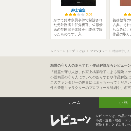
紳士協定
3.00
かつて鈴木宗男事件で起訴され
義務教育の
た元外務省主任分析官、佐藤優
古典。それ
氏の英国留学体験を小説体で綴
ちなみに、
ったものです。入...
作品の取り上
レビューン トップ
小説
ファンタジー
精霊の守り人
精霊の守り人のあらすじ・作品解説ならレビューン
「精霊の守り人は、作家上橋菜穂子による冒険ファ
小説精霊の守り人についてのあらすじや作品解説は
このファンタジーの世界にはまっちゃってください
件の登場キャラクターのプロフィール詳細や、名言
ホーム
小説
レビューンは、作品につ
小説・漫画・映画・ドラ
解決することでよりいっ