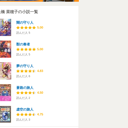
上橋 菜穂子の小説一覧
闇の守り人
5.00
読んだ人
5
獣の奏者
5.00
読んだ人
5
夢の守り人
4.83
読んだ人
6
蒼路の旅人
4.50
読んだ人
2
虚空の旅人
4.75
読んだ人
3