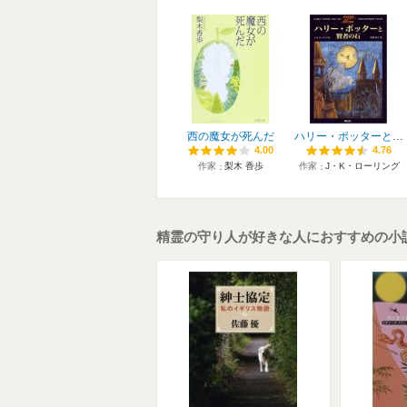
西の魔女が死んだ
ハリー・ポッターと賢者の石
4.00
4.00
4.76
4.76
作家
梨木 香歩
作家
J・K・ローリング
精霊の守り人が好きな人におすすめの小