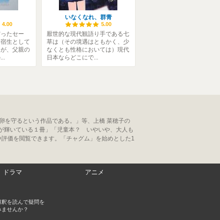
いなくなれ、群青
4.00
5.00
だったセー
厭世的な現代観語り手である七
寄宿生として
草は（その境遇はともかく、少
たが、父親の
なくとも性格においては）現代
..
日本ならどこにで...
卵を守るという作品である。」等、上橋 菜穂子の
が輝いている１冊」「児童本？ いやいや、大人も
や評価を閲覧できます。「チャグム」を始めとした1
ドラマ
アニメ
解釈を読んで疑問を
みませんか？