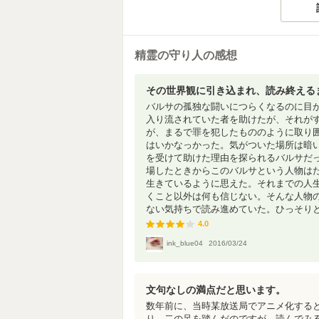
精霊の守り人の感想
その世界観に引き込まれ、読み終える
バルサの孤独な闘いにつらくなるのに目
入り流されていた者を助けたが、それが
が、まるで罪を犯したもののように取り
はいかなっかった。気がついた場所は暗
を受けて助けた理由を探られるバルサだ
場したときからこのバルサという人物は
生きているように思えた。それまでの人
くこと以外は何も信じない。そんな人物
ない気持ちで読み進めていた。ひっそりと生
4.0
4.0
ink_blue04
2016/03/24
文句なしの満点だと思います。
数年前に、当時某放送局でアニメ化する
り、二の足を踏んだのですが、読んでみ