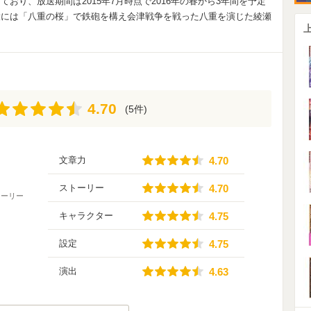
おり、放送期間は2015年7月時点で2016年の春から3年間を予定
役には「八重の桜」で鉄砲を構え会津戦争を戦った八重を演じた綾瀬
4.70
4.70
(5件)
4.70
文章力
4.70
4.70
ストーリー
4.70
トーリー
4.75
キャラクター
4.75
4.75
設定
4.75
4.63
演出
4.63