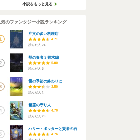
小説をもっと見る
人気のファンタジー小説ランキング
注文の多い料理店
1
4.71
読んだ人
24
獣の奏者 3 探求編
2
5.00
読んだ人
5
雷の季節の終わりに
3
3.50
読んだ人
1
精霊の守り人
4
4.70
読んだ人
20
ハリー・ポッターと賢者の石
5
4.76
読んだ人
112