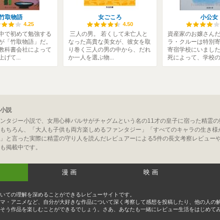
竹取物語
女ごころ
小公女
4.25
4.50
中で初めて勉強する
三人の男。 若くして未亡人と
資産家のお嬢さん
が「竹取物語」だ。
なった高貴な美女が、彼女を取
ラ・クルーは特別
教科書会社によって
り巻く三人の男の中から、だれ
寄宿学校にいまし
げて...
か一人を選ぶ物...
死によって、学校の.
小説
ンタジー小説で、女用心棒バルサがチャグムという名の11才の皇子に宿った精霊の
もちろん、「大人も子供も両方楽しめるファンタジー」「すべてのキャラの生き様
」と言った実際に精霊の守り人を読んだレビュアーによる5件の長文考察レビュー
も掲載中です。
漫画
映画
いての理解を深めることができるレビューサイトです。
マ・アニメなど、自分が大好きな作品について深く考察して感想を投稿したり、他の人の
そう作品を楽しむことができるでしょう。さあ、あなたも一緒にレビュー生活をはじめて