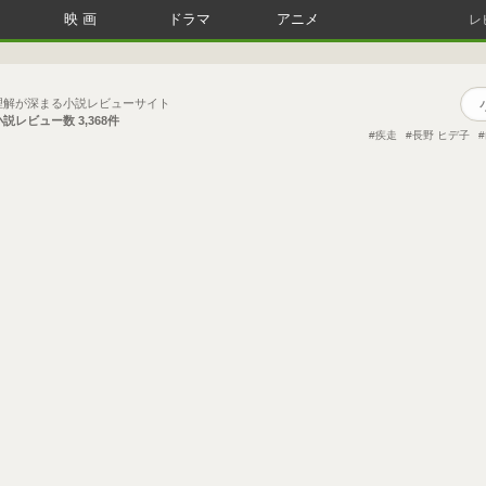
映画
ドラマ
アニメ
レ
理解が深まる小説レビューサイト
小説レビュー数
3,368件
疾走
長野 ヒデ子