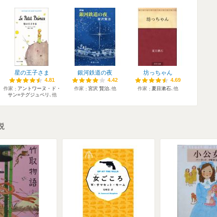
星の王子さま
銀河鉄道の夜
坊っちゃん
4.81
4.81
4.42
4.42
4.69
4.69
作家
アントワーヌ・ド・
作家
宮沢 賢治
､他
作家
夏目漱石
､他
サン=テグジュペリ
､他
説