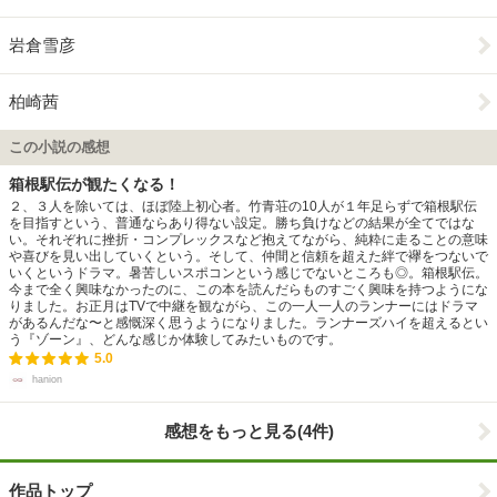
岩倉雪彦
柏崎茜
この小説の感想
箱根駅伝が観たくなる！
２、３人を除いては、ほぼ陸上初心者。竹青荘の10人が１年足らずで箱根駅伝
を目指すという、普通ならあり得ない設定。勝ち負けなどの結果が全てではな
い。それぞれに挫折・コンプレックスなど抱えてながら、純粋に走ることの意味
や喜びを見い出していくという。そして、仲間と信頼を超えた絆で襷をつないで
いくというドラマ。暑苦しいスポコンという感じでないところも◎。箱根駅伝。
今まで全く興味なかったのに、この本を読んだらものすごく興味を持つようにな
りました。お正月はTVで中継を観ながら、この一人一人のランナーにはドラマ
があるんだな〜と感慨深く思うようになりました。ランナーズハイを超えるとい
う『ゾーン』、どんな感じか体験してみたいものです。
5.0
hanion
感想をもっと見る(4件)
作品トップ