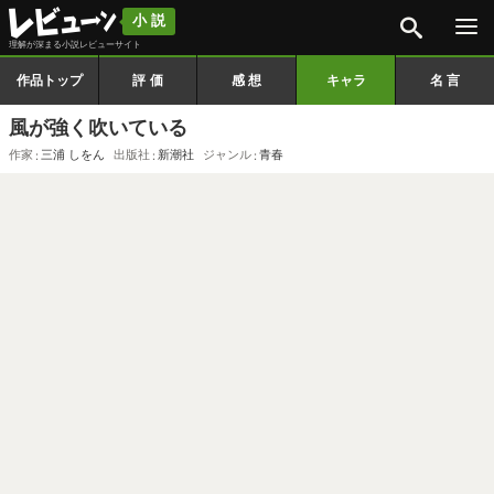
検索
小説
理解が深まる小説レビューサイト
作品トップ
評価
感想
キャラ
名言
風が強く吹いている
作家
三浦 しをん
出版社
新潮社
ジャンル
青春