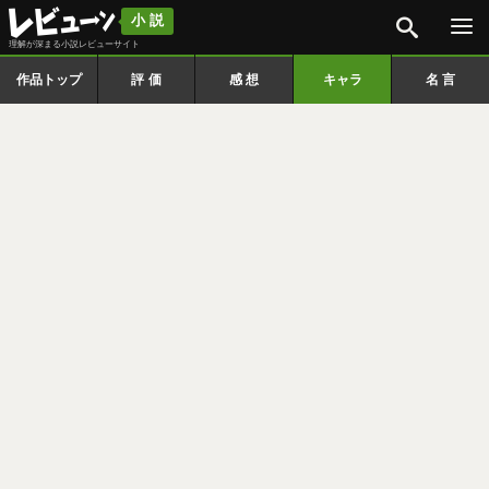
検索
小説
理解が深まる小説レビューサイト
作品トップ
評価
感想
キャラ
名言