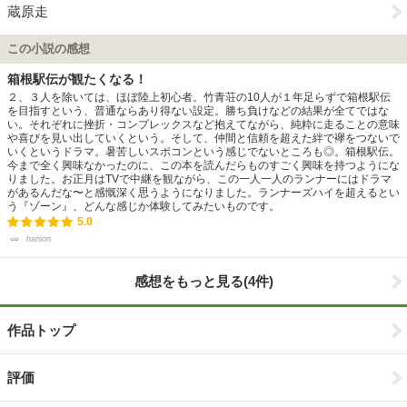
蔵原走
この小説の感想
箱根駅伝が観たくなる！
２、３人を除いては、ほぼ陸上初心者。竹青荘の10人が１年足らずで箱根駅伝
を目指すという、普通ならあり得ない設定。勝ち負けなどの結果が全てではな
い。それぞれに挫折・コンプレックスなど抱えてながら、純粋に走ることの意味
や喜びを見い出していくという。そして、仲間と信頼を超えた絆で襷をつないで
いくというドラマ。暑苦しいスポコンという感じでないところも◎。箱根駅伝。
今まで全く興味なかったのに、この本を読んだらものすごく興味を持つようにな
りました。お正月はTVで中継を観ながら、この一人一人のランナーにはドラマ
があるんだな〜と感慨深く思うようになりました。ランナーズハイを超えるとい
う『ゾーン』、どんな感じか体験してみたいものです。
5.0
hanion
感想をもっと見る(4件)
作品トップ
評価