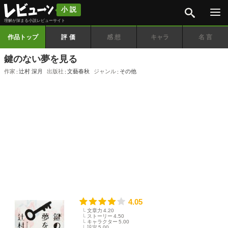
検索
小説
理解が深まる小説レビューサイト
作品トップ
評価
感想
キャラ
名言
鍵のない夢を見る
作家
辻村 深月
出版社
文藝春秋
ジャンル
その他
4.05
文章力
4.20
ストーリー
4.50
キャラクター
5.00
設定
5.00