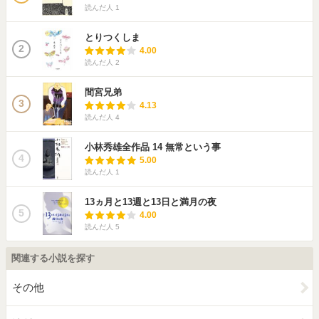
読んだ人
1
とりつくしま
2
4.00
読んだ人
2
間宮兄弟
3
4.13
読んだ人
4
小林秀雄全作品 14 無常という事
4
5.00
読んだ人
1
13ヵ月と13週と13日と満月の夜
5
4.00
読んだ人
5
関連する小説を探す
その他