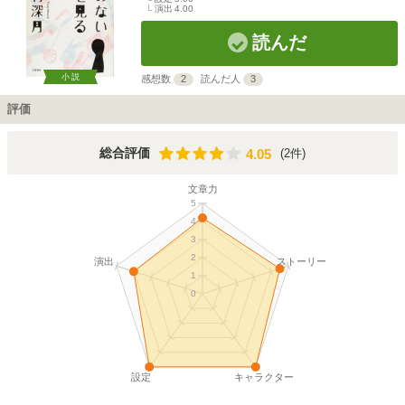
演出
4.00
読んだ
小説
感想数
2
読んだ人
3
評価
4.05
総合評価
(2件)
4.05
文章力
5
4
3
2
演出
ストーリー
1
0
設定
キャラクター