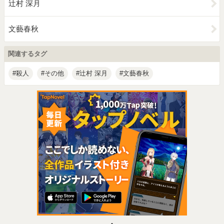
辻村 深月
文藝春秋
関連するタグ
殺人
その他
辻村 深月
文藝春秋