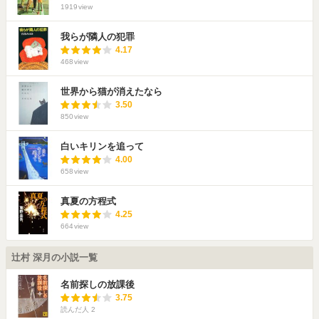
1919
view
我らが隣人の犯罪
4.17
468
view
世界から猫が消えたなら
3.50
850
view
白いキリンを追って
4.00
658
view
真夏の方程式
4.25
664
view
辻村 深月の小説一覧
名前探しの放課後
3.75
読んだ人
2