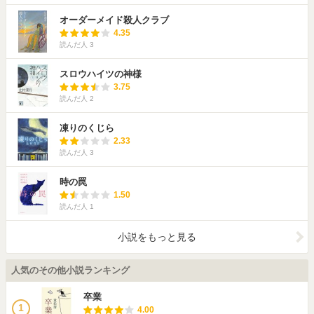
オーダーメイド殺人クラブ
4.35
読んだ人
3
スロウハイツの神様
3.75
読んだ人
2
凍りのくじら
2.33
読んだ人
3
時の罠
1.50
読んだ人
1
小説をもっと見る
人気のその他小説ランキング
卒業
1
4.00