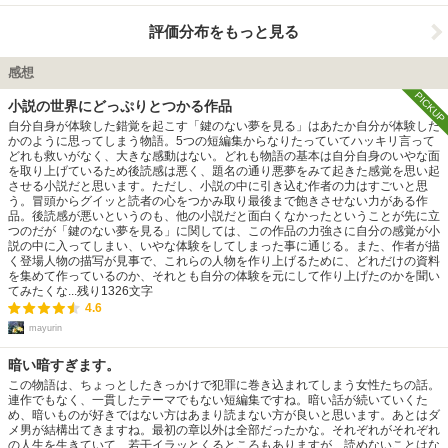
評価分布をもっと見る
感想
PICKUP
小説の世界にどっぷりとつかる作品
自分自身が体験した錯覚を起こす「鍵のない夢を見る」はあたか自分が体験した
かのように思ってしまう物語。5つの短編集からなりたっていてハッキリ言って
どれも救いがなく、大きな感動はない。どれも物語の基本は自分自身のいやな面
を取り上げているため後読感は悪く、題名の通り悪夢をみて起きた感覚を思い起
させる小説だと思います。ただし、小説の中に引き込む作者の力はすごいと思
う。冒頭からグイッと読者の心をつかみ取り最後まで飽きさせない力がある作
品。後読感が悪いというのも、他の小説だと面白くなかったということが先に立
つのだが「鍵のない夢を見る」に関しては、この作品の力強さに自分の感覚が小
説の中に入ってしまい、いやな体験をしてしまった事に通じる。また、作者が描
く登場人物の描写が見事で、これらの人物を作り上げるために、どれだけの資料
を集めて作っているのか、それとも自分の体験を元にして作り上げたのかを聞い
てみたくな...
残り
1326
文字
4.6
mayurin
暗い暗すぎます。
この物語は、ちょっとしたきっかけで犯罪に巻き込まれてしまう女性たちの話。
連作でもなく、一貫したテーマでもない短編集ですね。暗い話が続いていくた
め、暗いものが好きではない方はあまり読まない方が良いと思います。あとはダ
メ男が結構出てきますね。最初の章以外は全部だったかな。それぞれがそれぞれ
の人生を生きていて、若干イラッとくるところもありますが、読めないことはな