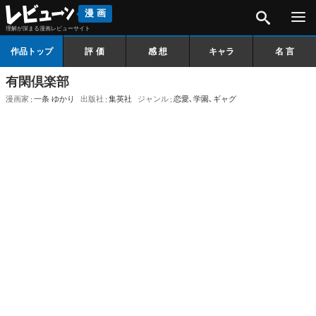
検索
漫画
理解が深まる漫画レビューサイト
作品トップ
評価
感想
キャラ
名言
有閑倶楽部
漫画家
一条 ゆかり
出版社
集英社
ジャンル
恋愛
､
学園
､
ギャグ