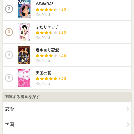
YAWARA!
2
4.50
読んだ人
8
ふたりエッチ
3
3.50
読んだ人
2
近キョリ恋愛
4
4.25
読んだ人
2
天国の花
5
5.00
読んだ人
1
関連する漫画を探す
恋愛
学園