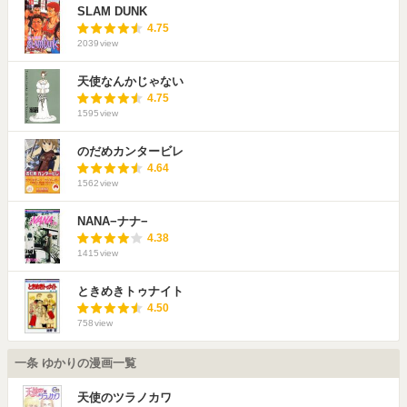
SLAM DUNK
4.75
2039
view
天使なんかじゃない
4.75
1595
view
のだめカンタービレ
4.64
1562
view
NANA−ナナ−
4.38
1415
view
ときめきトゥナイト
4.50
758
view
一条 ゆかりの漫画一覧
天使のツラノカワ