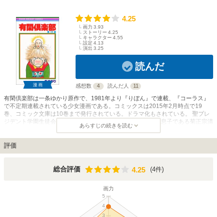
4.25
画力
3.93
ストーリー
4.25
キャラクター
4.55
設定
4.13
演出
3.25
読んだ
漫画
感想数
4
読んだ人
11
有閑倶楽部は一条ゆかり原作で、1981年より『りぼん』で連載、『コーラス』
で不定期連載されている少女漫画である。コミックスは2015年2月時点で19
巻、コミック文庫は10巻まで発行されている。ドラマ化もされている。 聖プレ
ジデント学園生徒会メンバー、財閥の娘の剣菱悠理、医者の息子である菊正宗清
あらすじの続きを読む
四郎、茶道家元を母に持ち、日本画家を父に持つ白鹿野梨子、宝石商の母を持つ
黄桜可憐、警視総監の息子、松竹梅魅録、そしてスェーデン大使の息子である美
童グラマンニエの6人が主役である。彼らは全員が美男美女で、金持ち、学園の
評価
人気者。6人の中でも役割分担が決まっており、頭脳が清四郎と野梨子、メカは
魅録、お色気は可憐と美童、特攻が悠理という具合で、少女マンガと言っても恋
愛漫画ではないので、女性ばかりではなく、男性ファンも多い作品である。連載
4.25
総合評価
(4件)
4.25
初期はオカルトをテーマにした物も多く、「笑」の要素の他にも、「恐怖」な
ど、色々要素が含まれている。
画力
5
4
3