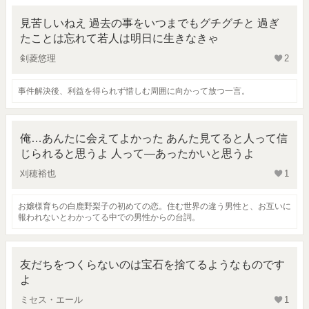
見苦しいねえ 過去の事をいつまでもグチグチと 過ぎ
たことは忘れて若人は明日に生きなきゃ
剣菱悠理
2
事件解決後、利益を得られず惜しむ周囲に向かって放つ一言。
俺…あんたに会えてよかった あんた見てると人って信
じられると思うよ 人って―あったかいと思うよ
刈穂裕也
1
お嬢様育ちの白鹿野梨子の初めての恋。住む世界の違う男性と、お互いに
報われないとわかってる中での男性からの台詞。
友だちをつくらないのは宝石を捨てるようなものです
よ
ミセス・エール
1