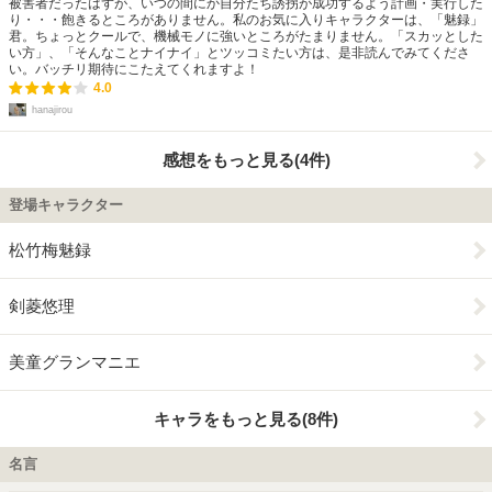
被害者だったはずが、いつの間にか自分たち誘拐が成功するよう計画・実行した
り・・・飽きるところがありません。私のお気に入りキャラクターは、「魅録」
君。ちょっとクールで、機械モノに強いところがたまりません。「スカッとした
い方」、「そんなことナイナイ」とツッコミたい方は、是非読んでみてくださ
い。バッチリ期待にこたえてくれますよ！
4.0
hanajirou
感想をもっと見る(4件)
登場キャラクター
松竹梅魅録
剣菱悠理
美童グランマニエ
キャラをもっと見る(8件)
名言