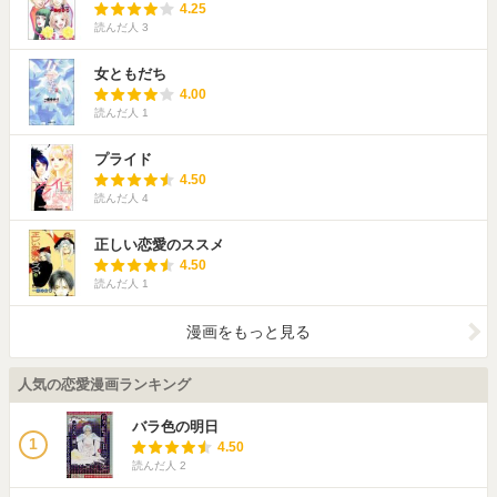
4.25
読んだ人
3
女ともだち
4.00
読んだ人
1
プライド
4.50
読んだ人
4
正しい恋愛のススメ
4.50
読んだ人
1
漫画をもっと見る
人気の恋愛漫画ランキング
バラ色の明日
1
4.50
読んだ人
2