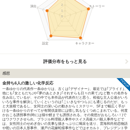
2
演出
ストーリー
1
0
設定
キャラクター
評価分布をもっと見る
感想
PICKUP
金持ち6人の激しい化学反応
一条ゆかりの代表作一条ゆかりは、古くは｢デザイナー｣、最近では｢プライド｣、
他にも｢女ともだち｣や｢夢のあとさき｣｢それすらも日々の果て｣など数々の名作を
生み出しているが、その中でも本作品が代表作だと思う。裕福な主人公達がいろ
いろな事件を解決していくというのは｢こいきなやつら｣にも通じるのだが、もっ
と大規模であるし、女同士の深い心の動きからミステリー、SFまで幅広く手が
ける一条ゆかりのすべてが有閑倶楽部には惜し気もなくつめこまれている。何度
かおこる誘拐事件(時には猫や鯉までも誘拐される。その発想がおもしろい！)で
はワクワクさせられ、ブラジル料理殺人事件やスイス高級スパ殺人事件などで
は、女性同士のせめぎ合いの見事な描きっぷりに喝采を送り、雲海和尚初恋物語
や呪いの日本人形事件、瀬戸の花嫁蛇様事件などではオカルト、プレジデント学