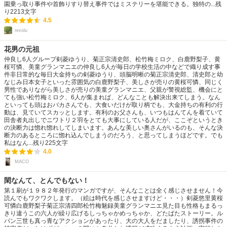
園乗っ取り事件や首飾りすり替え事件ではミステリーを堪能できる。独特の...
残
り
2213
文字
4.5
revolu
花男の元祖
仲良し6人グループ剣菱ゆうり、菊正宗清史郎、松竹梅ミロク、白鹿野梨子、黄
桜可憐、美童グランマニエの仲良し6人が毎日の学校生活の中などで織り成す事
件非日常的な毎日大金持ちの剣菱ゆうり、頭脳明晰の菊正宗清史郎、清史郎と幼
なじみ日本女子といった雰囲気の白鹿野梨子、美しさが売りの黄桜可憐、同じく
男性でありながら美しさが売りの美童グランマニエ、父親が警視総監、機会にと
ても強い松竹梅ミロク、6人が集まれば、どんなことも解決出来てしまう。なん
といっても頭はおバカさんでも、大食いだけが取り柄でも、大金持ちの有利の行
動は、見ていてスカッとします。有利のお父さんも、いつもはんてんを着ていて
田舎者丸出しでニワトリ２羽をとても大事にしている人だが、ここぞというとき
の決断力は惚れ惚れしてしまいます。あんな美しい奥さんがいるのも、そんな決
断力のあるところに惚れ込んでしまうのだろう、と思ってしまうほどです。でも
私はなん...
残り
225
文字
4.0
MACO
閑なんて、とんでもない！
第１刷が１９８２年発行のマンガですが、そんなことは全く感じさせません！今
読んでもワクワクします。（絵は時代を感じさせますけど・・・）剣菱悠里黄桜
可憐白鹿野梨子菊正宗清四郎松竹梅魅録美童グランマニエ見た目も性格もまるっ
きり違うこの六人が繰り広げるしっちゃかめっちゃか、どたばたストーリー。ル
パン三世も真っ青なアクションがあったり、大の大人をだましたり、誘拐事件の