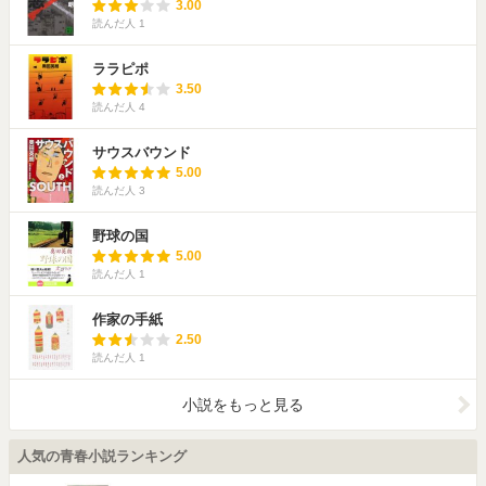
3.00
読んだ人
1
ララピポ
3.50
読んだ人
4
サウスバウンド
5.00
読んだ人
3
野球の国
5.00
読んだ人
1
作家の手紙
2.50
読んだ人
1
小説をもっと見る
人気の青春小説ランキング