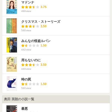
マドンナ
3.75
499
view
クリスマス・ストーリーズ
3.50
546
view
みんなの怪盗ルパン
1.50
442
view
用もないのに
3.50
440
view
時の罠
1.50
590
view
奥田 英朗の小説一覧
最悪