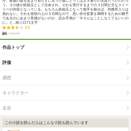
が、家族の愛をあまり知らずに育った彼にとっては文字通りの兄貴だったのだろ
う。その彼が鉄砲玉として任命され、それを実行するまでの３日間が主なストー
リーの内容となっている。もちろん鉄砲玉となって相手を殺せば、刑務所入りは
免れない。それを覚悟の上の３日間なので、思い存分娑婆を満喫するための猶予
であるのにあまり実感がないのか、読み手側が「今そんなことしなくてもいいの
に」と...
残り
2271
文字
3.5
miyayoko
作品トップ
評価
感想
キャラクター
名言
この小説を読んだ人はこんな小説も読んでいます