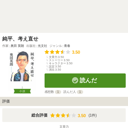
純平、考え直せ
作家
奥田 英朗
出版社
光文社
ジャンル
青春
3.50
文章力
3.50
ストーリー
3.50
キャラクター
3.50
設定
3.50
演出
3.50
読んだ
小説
感想数
1
読んだ人
1
評価
3.50
総合評価
(1件)
3.50
文章力