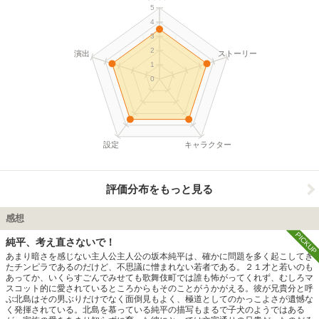
5
4
3
2
演出
ストーリー
1
0
設定
キャラクター
評価分布をもっと見る
感想
PICKUP
純平、考え直さないで！
あまり暗さを感じない主人公主人公の坂本純平は、確かに問題を多く起こしてき
たチンピラであるのだけど、不思議に憎まれない若者である。２１才と若いのも
あってか、いくらすごんでみせても歌舞伎町では誰も怖がってくれず、むしろマ
スコット的に愛されているところからもそのことがうかがえる。彼が兄貴分と呼
ぶ北島はその男ぶりだけでなく面倒見もよく、極道としてのかっこよさが遺憾な
く発揮されている。北島を慕っている純平の描写もまるで子犬のようではある