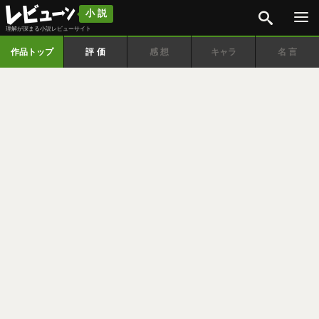
検索
小説
理解が深まる小説レビューサイト
作品トップ
評価
感想
キャラ
名言