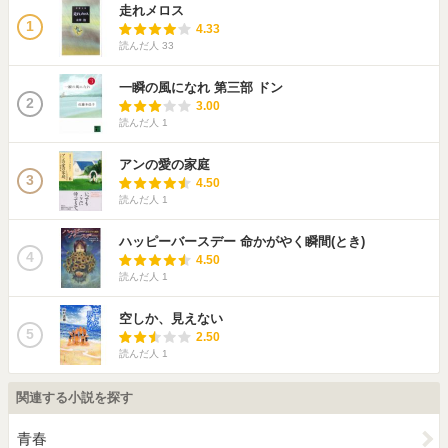
走れメロス
1
4.33
読んだ人
33
一瞬の風になれ 第三部 ドン
2
3.00
読んだ人
1
アンの愛の家庭
3
4.50
読んだ人
1
ハッピーバースデー 命かがやく瞬間(とき)
4
4.50
読んだ人
1
空しか、見えない
5
2.50
読んだ人
1
関連する小説を探す
青春