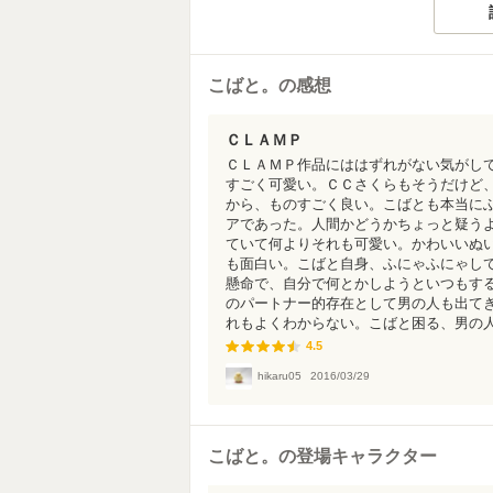
こばと。の感想
ＣＬＡＭＰ
ＣＬＡＭＰ作品にははずれがない気がし
すごく可愛い。ＣＣさくらもそうだけど
から、ものすごく良い。こばとも本当に
アであった。人間かどうかちょっと疑う
ていて何よりそれも可愛い。かわいいぬ
も面白い。こばと自身、ふにゃふにゃし
懸命で、自分で何とかしようといつもす
のパートナー的存在として男の人も出て
れもよくわからない。こばと困る、男の人に
4.5
4.5
hikaru05
2016/03/29
こばと。の登場キャラクター