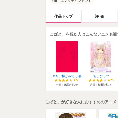
角川エンタテインメント
作品トップ
評価
こばと。を観た人はこんなアニメも観
マリア様がみてる 春
ちょびっツ
4.50
4.50
4.25
4.25
声優
篠原恵美
､他
声優
杉田智和
､他
こばと。が好きな人におすすめのアニメ