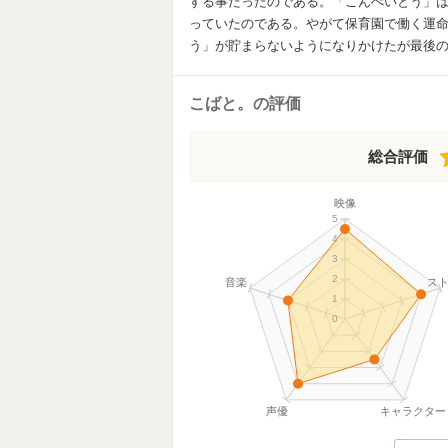
する事だったのである。「こんぺいとう」
っていたのである。やがて保育園で働く運
う」が貯まらないようになりかけたが最後
こばと。の評価
総合評価
映像
5
4
3
2
音楽
ス
1
0
声優
キャラクター