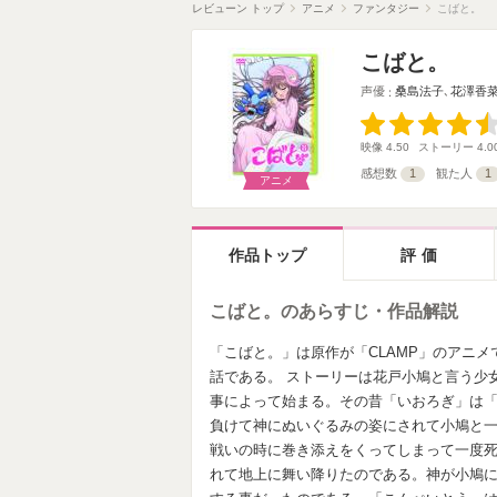
レビューン トップ
アニメ
ファンタジー
こばと。
こばと。
声優
桑島法子
､
花澤香
映像
4.50
ストーリー
4.0
感想数
1
観た人
1
アニメ
作品トップ
評価
こばと。のあらすじ・作品解説
「こばと。」は原作が「CLAMP」のアニメで2
話である。 ストーリーは花戸小鳩と言う少
事によって始まる。その昔「いおろぎ」は
負けて神にぬいぐるみの姿にされて小鳩と一
戦いの時に巻き添えをくってしまって一度
れて地上に舞い降りたのである。神が小鳩