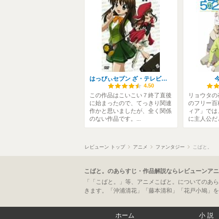
はっぴぃセブン ざ・テレビまんが
4.50
この作品はこいこい７終了直後
リョウタの
に始まったので、てっきり関連
のフリー百
作かと思いましたが、全く関係
ィア」では
のない作品です。...
に主人公だと
レビューン トップ
アニメ
ファンタジー
こばと。
こばと。のあらすじ・作品解説ならレビューンアニ
「「こばと。」等、アニメこばと。についてのあら
きます。「沖浦清花」「藤本清和」「花戸小鳩」を
ホーム
小説