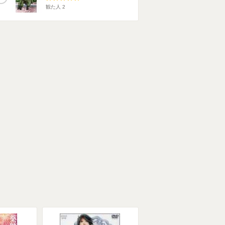
観た人
2