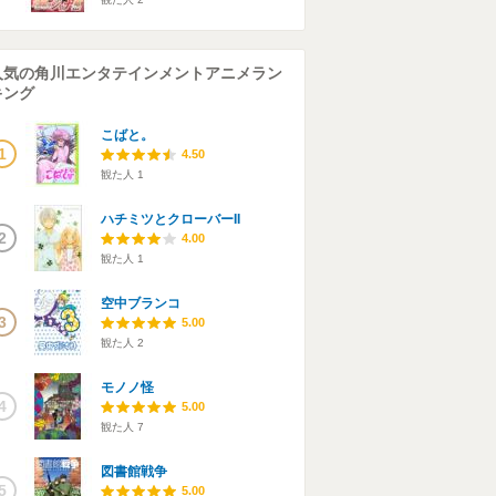
人気の角川エンタテインメントアニメラン
キング
こばと。
1
4.50
観た人
1
ハチミツとクローバーII
2
4.00
観た人
1
空中ブランコ
3
5.00
観た人
2
モノノ怪
4
5.00
観た人
7
図書館戦争
5
5.00