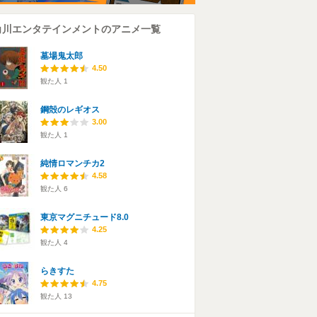
角川エンタテインメントのアニメ一覧
墓場鬼太郎
4.50
観た人
1
鋼殻のレギオス
3.00
観た人
1
純情ロマンチカ2
4.58
観た人
6
東京マグニチュード8.0
4.25
観た人
4
らきすた
4.75
観た人
13