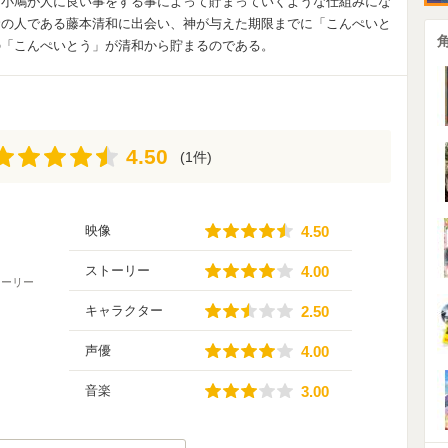
は小鳩が人に良い事をする事によって貯まっていくような仕組みにな
命の人である藤本清和に出会い、神が与えた期限までに「こんぺいと
の「こんぺいとう」が清和から貯まるのである。
4.50
4.50
(1件)
4.50
映像
4.50
4.00
ストーリー
4.00
トーリー
2.50
キャラクター
2.50
4.00
声優
4.00
3.00
音楽
3.00