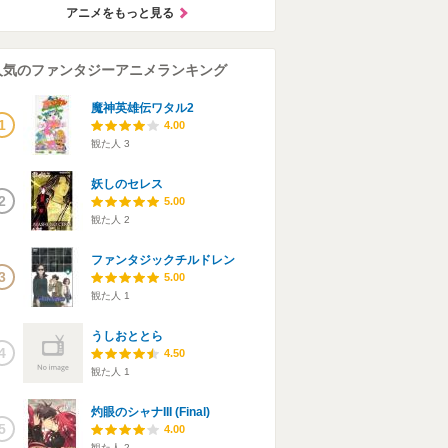
アニメをもっと見る
人気のファンタジーアニメランキング
魔神英雄伝ワタル2
1
4.00
観た人
3
妖しのセレス
2
5.00
観た人
2
ファンタジックチルドレン
3
5.00
観た人
1
うしおととら
4
4.50
観た人
1
灼眼のシャナIII (Final)
5
4.00
観た人
2