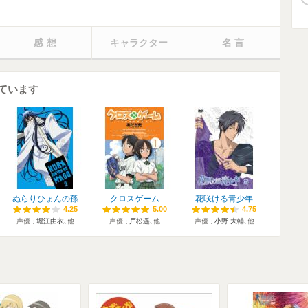
感想
キャラクター
名言
ています
ぬらりひょんの孫
クロスゲーム
花咲ける青少年
4.25
4.25
5.00
5.00
4.75
4.75
声優
堀江由衣
､他
声優
戸松遥
､他
声優
小野 大輔
､他