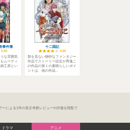
奇事件簿
十二国記
5.00
4.00
そうな雰囲気
類を見ない独特なファンタジー
てもムーディ
作品でストーリー設定が秀逸こ
動画工房とい
の作品の第１の素晴らしいポイ
ントは、他の作品...
アーによる1件の長文考察レビューや評価を閲覧で
ドラマ
アニメ