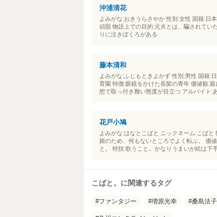
沖浦清花
よみがな:おきうらさやか 性別:女性 国籍:日本
頑固 物語上での目的:元夫とは、騙されていた
りに泣きぼくろがある
藤本清和
よみがな:ふじもときよかず 性別:男性 国籍
育園 特徴:眼鏡をかけた長髪の青年 価値観:
想で取っ付き難い態度が目立つ アルバイト:
花戸小鳩
よみがな:はなとこばと ニックネーム:こばと
娘のため、何もないところでよく転ぶ。 価値
と。 特技:歌うこと。かなりうまいが絵は下手
こばと。に関連するタグ
ファンタジー
増原光幸
桑島法子