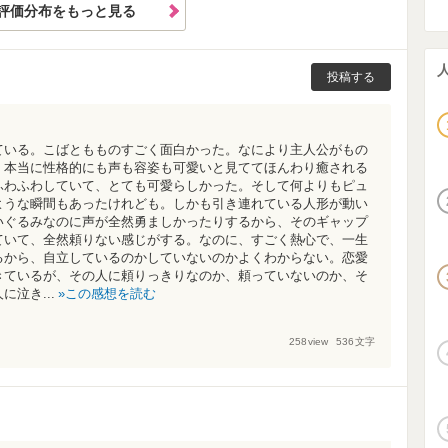
評価分布をもっと見る
投稿する
ている。こばともものすごく面白かった。なにより主人公がもの
、本当に性格的にも声も容姿も可愛いと見ててほんわり癒される
ふわふわしていて、とても可愛らしかった。そして何よりもピュ
ような瞬間もあったけれども。しかも引き連れている人形が動い
いぐるみなのに声が全然勇ましかったりするから、そのギャップ
ていて、全然頼りない感じがする。なのに、すごく熱心で、一生
るから、自立しているのかしていないのかよくわからない。恋愛
きているが、その人に頼りっきりなのか、頼っていないのか、そ
泣き...
この感想を読む
258
view
536
文字