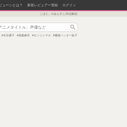
ビューンとは？
新規レビュアー登録
ログイン
こばと。のあらすじ/作品解説
作品検索
水谷優子
後藤麻衣
ホンジャマカ
魔物ハンター妖子