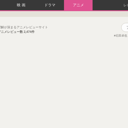
映画
ドラマ
アニメ
レ
理解が深まるアニメレビューサイト
アニメレビュー数
2,474件
石田卓也