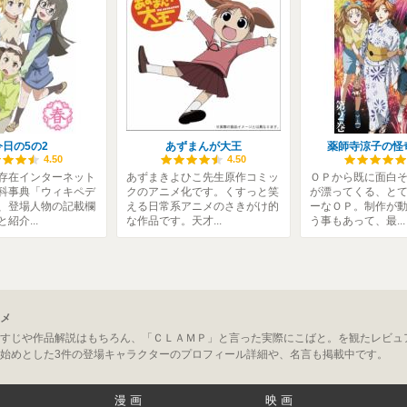
今日の5の2
あずまんが大王
薬師寺涼子の怪
4.50
4.50
存在インターネット
あずまきよひこ先生原作コミッ
ＯＰから既に面白
科事典「ウィキペデ
クのアニメ化です。くすっと笑
が漂ってくる、と
、登場人物の記載欄
える日常系アニメのさきがけ的
ーなＯＰ。制作が
紹介...
な作品です。天才...
う事もあって、最...
メ
すじや作品解説はもちろん、「ＣＬＡＭＰ」と言った実際にこばと。を観たレビュ
始めとした3件の登場キャラクターのプロフィール詳細や、名言も掲載中です。
漫画
映画