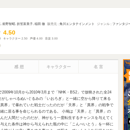
菜
､
前野智昭
､
折笠富美子
､
稲田 徹
販売元
角川エンタテインメント
ジャンル
ファンタジ
4.50
4.50
0
キャラクター
2.50
声優
4.00
音楽
3.00
感想
キャラクター
名言
009年10月から2010年3月まで「NHK・BS2」で放映された全24
女がしゃべるぬいぐるみの「いおろぎ」と一緒に空から降りて来る
「異界」で暴れていた戦士だったのだが「天界」と「異界」の戦争で
緒に居る事を命じられるのである。 小鳩は「天界」と「異界」の
死んだ人間だったのだが、神がもう一度転生するチャンスを与えてく
に与えた条件は神から与えられた瓶の中に「こんぺいとう」を一杯に