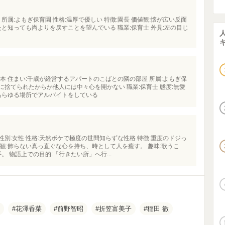
 所属:よもぎ保育園 性格:温厚で優しい 特徴:園長 価値観:懐が広い反面
と知っても尚よりを戻すことを望んでいる 職業:保育士 外見:左の目じ
:日本 住まい:千歳が経営するアパートのこばとの隣の部屋 所属:よもぎ保
親に捨てられたからか他人には中々心を開かない 職業:保育士 態度:無愛
あらゆる場所でアルバイトをしている
 性別:女性 性格:天然ボケで極度の世間知らずな性格 特徴:重度のドジっ
観:飾らない真っ直ぐな心を持ち、時として人を癒す。 趣味:歌うこ
。 物語上での目的:「行きたい所」へ行...
花澤香菜
前野智昭
折笠富美子
稲田 徹