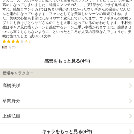
チカは一人一人のキャラが立っていて筆者も大ファンです！とゆうことで評価が
高めになってしまいました。純情ロマンチカ2、、、第1話からウサギ兄登場で
すね。純情ロマンチカ1ではあまり明かされなかったウサギさんの過去がだんだ
んと露わになっていきます。ファンとしては美味しいシーンの連続ですね。ま
た、美咲の心情も非常にわかりやすく変化していってます。ウサギさんの美咲ラ
ブ！にも負けじとウサギさんのことを大事に思っているのがわかります。中村先
生はギャグ風に描くシーンと感動するシーン上手い事描かれますよね。感動させ
つつも重くもならないように、といったところが人気の秘訣なんでしょうか。美
咲に惚れてしま...
残り
831
文字
4.3
セブン
感想をもっと見る(4件)
登場キャラクター
高橋美咲
草間野分
上條弘樹
キャラをもっと見る(4件)