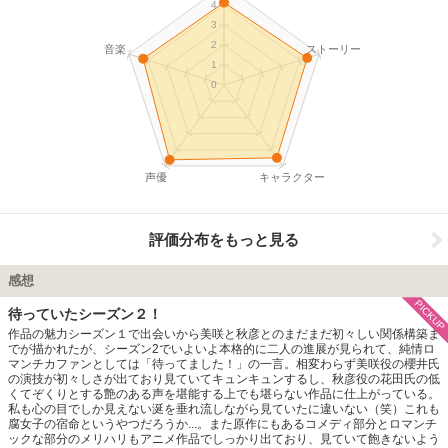
4
3
2
音楽
ストーリー
1
0
声優
キャラクター
評価分布をもっと見る
感想
PICKUP
待っていたシーズン２！
作品の魅力シーズン１で出会いから美咲と秋彦とのまだまだ初々しい関係構築ま
でが描かれたが、シーズン2でいよいよ本格的に二人の進展が見られて、純情ロ
マンチカファンとしては「待ってました！」の一言。相変わらず美咲役の櫻井氏
の演技が初々しさが出ており見ていてキュンキュンするし、秋彦役の花田氏の低
くてぞくりとする艶のある声を堪能する上でも堪らない作品に仕上がっている。
私も心の目でしか見えない涎を垂れ流しながら見ていたに違いない（笑）これも
腐女子の宿命というやつだろうか...。また原作にもあるコメディ部分とロマンチ
ックな部分のメリハリもアニメ作品でしっかり出ており、見ていて飽きないよう