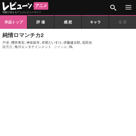
検索
アニメ
理解が深まるアニメレビューサイト
作品トップ
評価
感想
キャラ
名言
純情ロマンチカ2
声優
櫻井孝宏
､
神奈延年
､
岸尾だいすけ
､
伊藤健太郎
､
花田光
販売元
角川エンタテインメント
ジャンル
BL