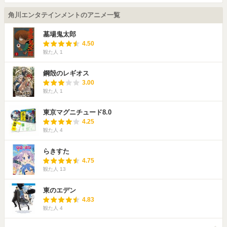
角川エンタテインメントのアニメ一覧
墓場鬼太郎
4.50
観た人
1
鋼殻のレギオス
3.00
観た人
1
東京マグニチュード8.0
4.25
観た人
4
らきすた
4.75
観た人
13
東のエデン
4.83
観た人
4