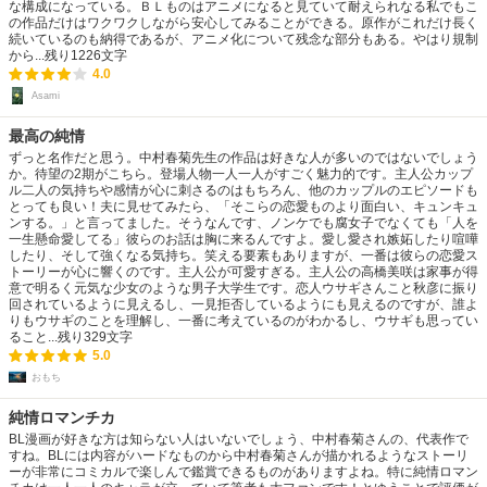
な構成になっている。ＢＬものはアニメになると見ていて耐えられなる私でもこ
の作品だけはワクワクしながら安心してみることができる。原作がこれだけ長く
続いているのも納得であるが、アニメ化について残念な部分もある。やはり規制
から...
残り
1226
文字
4.0
Asami
最高の純情
ずっと名作だと思う。中村春菊先生の作品は好きな人が多いのではないでしょう
か。待望の2期がこちら。登場人物一人一人がすごく魅力的です。主人公カップ
ル二人の気持ちや感情が心に刺さるのはもちろん、他のカップルのエピソードも
とっても良い！夫に見せてみたら、「そこらの恋愛ものより面白い、キュンキュ
ンする。」と言ってました。そうなんです、ノンケでも腐女子でなくても「人を
一生懸命愛してる」彼らのお話は胸に来るんですよ。愛し愛され嫉妬したり喧嘩
したり、そして強くなる気持ち。笑える要素もありますが、一番は彼らの恋愛ス
トーリーが心に響くのです。主人公が可愛すぎる。主人公の高橋美咲は家事が得
意で明るく元気な少女のような男子大学生です。恋人ウサギさんこと秋彦に振り
回されているように見えるし、一見拒否しているようにも見えるのですが、誰よ
りもウサギのことを理解し、一番に考えているのがわかるし、ウサギも思ってい
ること...
残り
329
文字
5.0
おもち
純情ロマンチカ
BL漫画が好きな方は知らない人はいないでしょう、中村春菊さんの、代表作で
すね。BLには内容がハードなものから中村春菊さんが描かれるようなストーリ
ーが非常にコミカルで楽しんで鑑賞できるものがありますよね。特に純情ロマン