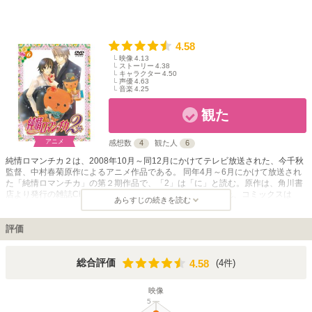
4.58
映像
4.13
ストーリー
4.38
キャラクター
4.50
声優
4.63
音楽
4.25
観た
アニメ
感想数
4
観た人
6
純情ロマンチカ２は、2008年10月～同12月にかけてテレビ放送された、今千秋
監督、中村春菊原作によるアニメ作品である。 同年4月～6月にかけて放送され
た「純情ロマンチカ」の第２期作品で、「2」は「に」と読む。原作は、角川書
店より発行の雑誌Ciel Tres Tresで2002年6月号から連載され、コミックスは
あらすじの続きを読む
2015年6月時点で、18巻まで発行されている。（2014年から、連載は季刊誌エ
メラルドに移籍した。） 「純情ロマンチカ」は、大学生の高橋美咲と、兄の転
勤を機に同居することになった、兄の友人で超有名小説家の宇佐見秋彦との恋愛
評価
模様が描かれたボーイズラブ・コメディー。第２期は、原作コミックスの５巻か
ら11巻までの内容が収録されている。宇佐見の兄や父の登場で悩む美咲の話を
中心に、宇佐見の幼馴染み、上條をメインとする「純情エゴイスト」、上條の上
4.58
総合評価
(4件)
4.58
司、宮城をメインとする「純情テロリスト」の話も盛り込まれている。 2015年
６月時点で、同年7月からの第３期テレビアニメ放映が決定している。
映像
5