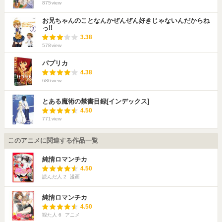
875
view
お兄ちゃんのことなんかぜんぜん好きじゃないんだからね
っ!!
3.38
578
view
パプリカ
4.38
686
view
とある魔術の禁書目録[インデックス]
4.50
771
view
このアニメに関連する作品一覧
純情ロマンチカ
4.50
読んだ人
2
漫画
純情ロマンチカ
4.50
観た人
6
アニメ