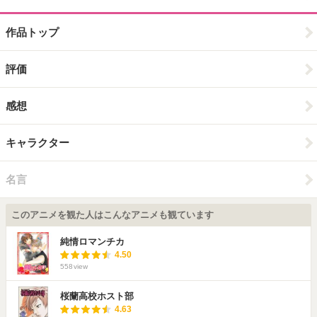
作品トップ
評価
感想
キャラクター
名言
このアニメを観た人はこんなアニメも観ています
純情ロマンチカ
4.50
558
view
桜蘭高校ホスト部
4.63