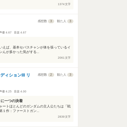
1374
文字
感想数
3
観た人
3
声優
4.67
音楽
4.67
いえば、基本セバスチャンが体を張っているイ
んが多かった気がする...
2061
文字
ィションIII リ
感想数
2
観た人
3
声優
4.25
音楽
4.00
」に一つの決着
ャートほとんどのガンダムの主人公たちは「戦
１作：ファーストガン...
2839
文字