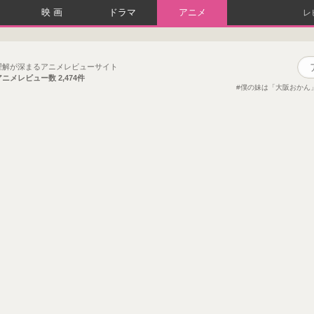
映画
ドラマ
アニメ
レ
理解が深まるアニメレビューサイト
アニメレビュー数
2,474件
僕の妹は「大阪おかん