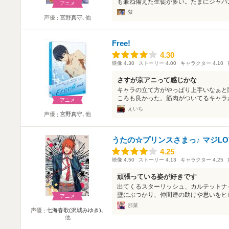
も兼ね備えた生徒が多い。たまにジャパニ
アニメ
紫
声優
宮野真守
､他
Free!
4.30
4.30
映像
4.30
ストーリー
4.00
キャラクター
4.10
さすが京アニって感じかな
キャラの立て方がやっぱり上手いなぁと
ころも良かった。筋肉がついてるキャラが
アニメ
えいち
声優
宮野真守
､他
うたの☆プリンスさまっ♪ マジLOV
4.25
4.25
映像
4.50
ストーリー
4.13
キャラクター
4.25
頑張っている姿が好きです
出てくるスターリッシュ、カルテットナ
壁にぶつかり、仲間達の助けや思いをヒロ
アニメ
那菜
声優
七海春歌(沢城みゆき)
､
他