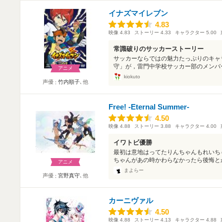
イナズマイレブン
4.83
4.83
映像
4.83
ストーリー
4.33
キャラクター
5.00
常識破りのサッカーストーリー
サッカーならではの魅力たっぷりのキャ
守」が，雷門中学校サッカー部のメンバー
アニメ
kiokuto
声優
竹内順子
､他
Free! -Eternal Summer-
4.50
4.50
映像
4.88
ストーリー
3.88
キャラクター
4.00
イワトビ優勝
最初は意地はってたりんちゃんもれいち
ちゃんがあの時かわらなかったら後悔とか
アニメ
まよらー
声優
宮野真守
､他
カーニヴァル
4.50
4.50
映像
4.88
ストーリー
4.13
キャラクター
4.88