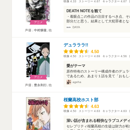
映像
4.33
ストーリー
4.67
キャラクター
4.67
DEATH NOTEを観て
・着眼点この作品の注目するべき点、そ
部分だと思う。結果として大犯罪者となっ
アニメ
DAYA
声優
中村獅童
､他
デュラララ!!
4.50
4.50
映像
4.50
ストーリー
4.69
キャラクター
4.56
愛がテーマ
原作特有のストーリー構成作者のデュラ
であるため、あまり１話を見て「おもしろ
アニメ
ageha
声優
豊永利行
､他
桜蘭高校ホスト部
4.63
4.63
映像
4.50
ストーリー
4.63
キャラクター
4.63
深い話が含まれる軽快なラブコメデ
セレブリティ桜蘭高校の生徒は財力が桁