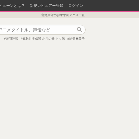
ビューンとは？
新規レビュアー登録
ログイン
宮野真守のおすすめアニメ一覧
作品検索
」
灰羽連盟
真救世主伝説 北斗の拳 トキ伝
能登麻美子