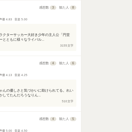
感想数
3
観た人
8
声優
4.83
音楽
5.00
ラクターサッカー大好き少年の主人公「円堂
とともに様々なライバル...
3155
文字
感想数
4
観た人
6
声優
4.13
音楽
4.25
ゃんの優しさと気づかいに助けられてる。れい
してたんだろうなりん...
510
文字
感想数
4
観た人
5
声優
5.00
音楽
4.50