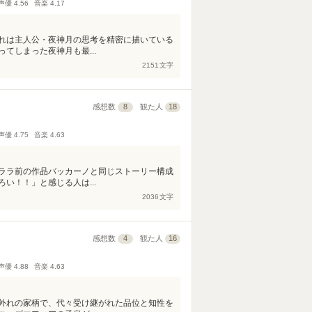
声優
4.56
音楽
4.17
れは主人公・夜神月の思考を精密に描いている
てしまった夜神月も最...
2151
文字
感想数
8
観た人
18
声優
4.75
音楽
4.63
ララ前の作品バッカーノと同じストーリー構成
い！！」と感じる人は...
2036
文字
感想数
4
観た人
16
声優
4.88
音楽
4.63
ィ
外れの家柄で、代々受け継がれた品位と知性を