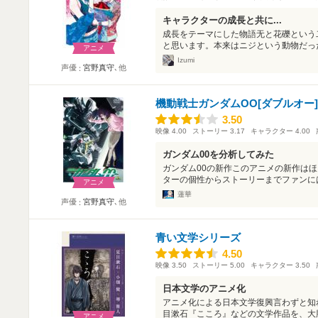
キャラクターの成長と共に...
成長をテーマにした物語无と花礫という
と思います。本来はニジという動物だった
アニメ
Izumi
声優
宮野真守
､他
機動戦士ガンダムOO[ダブルオー]
3.50
3.50
映像
4.00
ストーリー
3.17
キャラクター
4.00
ガンダム00を分析してみた
ガンダム00の新作このアニメの新作は
ターの個性からストーリーまでファンには
アニメ
蓮華
声優
宮野真守
､他
青い文学シリーズ
4.50
4.50
映像
3.50
ストーリー
5.00
キャラクター
3.50
日本文学のアニメ化
アニメ化による日本文学復興言わずと知
目漱石『こころ』などの文学作品を、大胆
アニメ