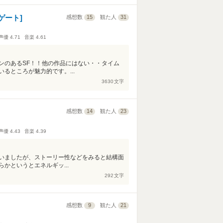
ゲート]
感想数
15
観た人
31
声優
4.71
音楽
4.61
ンのあるSF！！他の作品にはない・・タイム
るところが魅力的です。...
3630
文字
感想数
14
観た人
23
声優
4.43
音楽
4.39
いましたが、ストーリー性などをみると結構面
かというとエネルギッ...
292
文字
感想数
9
観た人
21