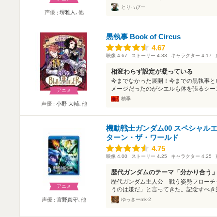
とりっぴー
声優
堺雅人
､他
黒執事 Book of Circus
4.67
4.67
映像
4.67
ストーリー
4.33
キャラクター
4.17
相変わらず設定が凝っている
今までなかった展開！今までの黒執事と
メージだったのがシエルも体を張るシーン
アニメ
柚季
声優
小野 大輔
､他
機動戦士ガンダム00 スペシャルエデ
ターン・ザ・ワールド
4.75
4.75
映像
4.00
ストーリー
4.25
キャラクター
4.25
歴代ガンダムのテーマ「分かり合う
歴代ガンダム主人公 戦う姿勢フローチ
アニメ
うのは嫌だ」と言ってきた。記念すべき第
ゆっきーmk-2
声優
宮野真守
､他