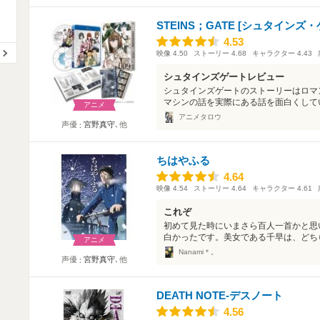
STEINS；GATE [シュタインズ・
4.53
4.53
映像
4.50
ストーリー
4.68
キャラクター
4.43
シュタインズゲートレビュー
シュタインズゲートのストーリーはロマ
マシンの話を実際にある話を面白くしてい
アニメ
アニメタロウ
声優
宮野真守
､他
ちはやふる
4.64
4.64
映像
4.54
ストーリー
4.64
キャラクター
4.61
これぞ
初めて見た時にいまさら百人一首かと思
白かったです。美女である千早は、どちら
アニメ
Nanami＊。
声優
宮野真守
､他
DEATH NOTE-デスノート
4.56
4.56