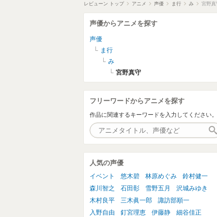
レビューン トップ
アニメ
声優
ま行
み
宮野真
声優からアニメを探す
声優
ま行
み
宮野真守
フリーワードからアニメを探す
作品に関連するキーワードを入力してください
人気の声優
イベント
悠木碧
林原めぐみ
鈴村健一
森川智之
石田彰
雪野五月
沢城みゆき
木村良平
三木眞一郎
諏訪部順一
入野自由
釘宮理恵
伊藤静
細谷佳正