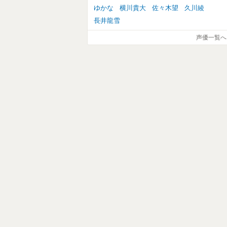
ゆかな
横川貴大
佐々木望
久川綾
長井龍雪
声優一覧へ