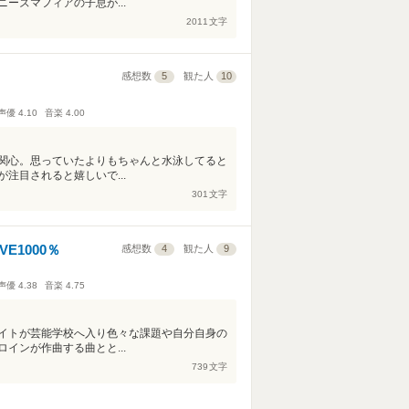
ーズマフィアの子息が...
2011
文字
感想数
5
観た人
10
声優
4.10
音楽
4.00
関心。思っていたよりもちゃんと水泳してると
注目されると嬉しいで...
301
文字
E1000％
感想数
4
観た人
9
声優
4.38
音楽
4.75
イトが芸能学校へ入り色々な課題や自分自身の
インが作曲する曲とと...
739
文字