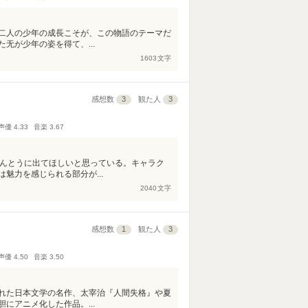
二人の少年の成長こそが、この物語のテーマだ
无が少年の姿を得て、...
1603
文字
感想数
3
観た人
3
声優
4.33
音楽
3.67
ほんとうに出てほしいと思っている。キャラク
魅力を感じられる部分が...
2040
文字
感想数
1
観た人
3
声優
4.50
音楽
3.50
れた日本文学の名作、太宰治『人間失格』や夏
にアニメ化した作品。...