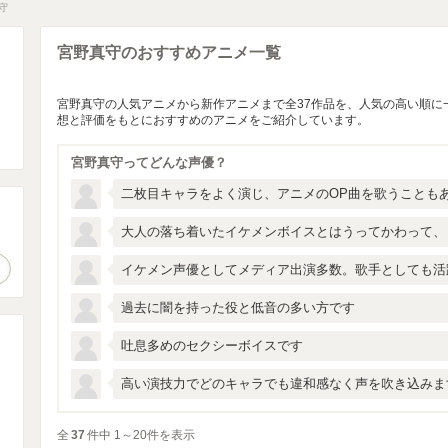
守
宮野真守のおすすめアニメ一覧
宮野真守の人気アニメから新作アニメまで全37作品を、人気の高い順に
想と評価をもとにおすすめのアニメをご紹介しています。
宮野真守ってどんな声優？
二枚目キャラをよく演じ、アニメのOP曲を歌うことも
大人の落ち着いたイケメンボイスとはうってかわって、
。
作品検索
イケメン声優としてメディア出演多数。歌手としても活
過去に闇を持った役と低音の多い方です
吐息多めのセクシーボイスです
高い演技力でどのキャラでも違和感なく声を吹き込みま
全
37
件中 1～20件を表示