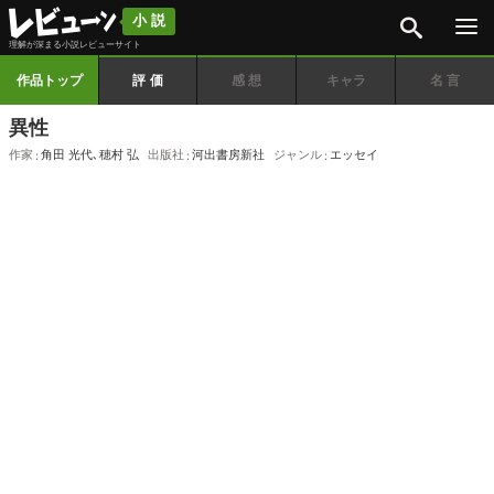
検索
小説
理解が深まる小説レビューサイト
作品トップ
評価
感想
キャラ
名言
異性
作家
角田 光代
､
穂村 弘
出版社
河出書房新社
ジャンル
エッセイ