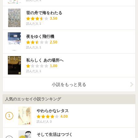
笹の舟で海をわたる
3.50
読んだ人
1
夜をゆく飛行機
2.50
読んだ人
1
私らしく あの場所へ
1.00
読んだ人
1
小説をもっと見る
人気のエッセイ小説ランキング
やわらかなレタス
1
4.00
読んだ人
3
そして生活はつづく