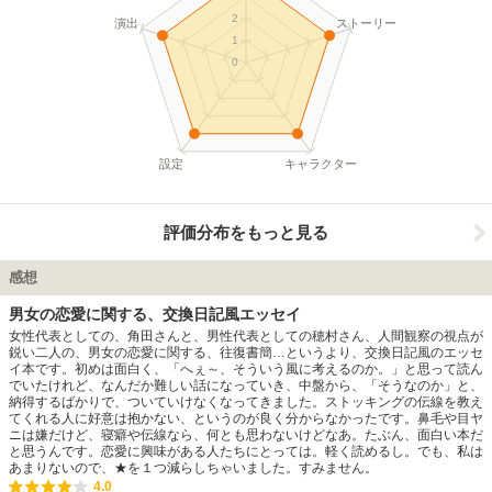
2
演出
ストーリー
1
0
設定
キャラクター
評価分布をもっと見る
感想
男女の恋愛に関する、交換日記風エッセイ
女性代表としての、角田さんと、男性代表としての穂村さん、人間観察の視点が
鋭い二人の、男女の恋愛に関する、往復書簡…というより、交換日記風のエッセ
イ本です。初めは面白く、「へぇ～、そういう風に考えるのか。」と思って読ん
でいたけれど、なんだか難しい話になっていき、中盤から、「そうなのか」と、
納得するばかりで、ついていけなくなってきました。ストッキングの伝線を教え
てくれる人に好意は抱かない、というのが良く分からなかったです。鼻毛や目ヤ
ニは嫌だけど、寝癖や伝線なら、何とも思わないけどなあ。たぶん、面白い本だ
と思うんです。恋愛に興味がある人たちにとっては。軽く読めるし。でも、私は
あまりないので、★を１つ減らしちゃいました。すみません。
4.0