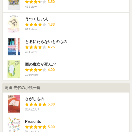
3.50
455
view
うつくしい人
4.33
617
view
とるにたらないものもの
4.25
494
view
西の魔女が死んだ
4.00
1069
view
角田 光代の小説一覧
さがしもの
5.00
読んだ人
1
Presents
5.00
読んだ人
1