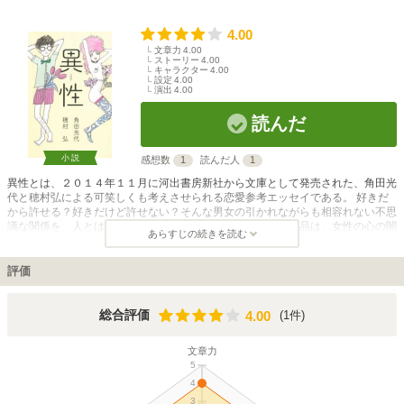
4.00
文章力
4.00
ストーリー
4.00
キャラクター
4.00
設定
4.00
演出
4.00
読んだ
小説
感想数
1
読んだ人
1
異性とは、２０１４年１１月に河出書房新社から文庫として発売された、角田光
代と穂村弘による可笑しくも考えさせられる恋愛参考エッセイである。 好きだ
から許せる？好きだけど許せない？そんな男女の引かれながらも相容れない不思
議な関係を、人とは全く違う切り口で斬新に描いている本作品は、女性の心の闇
あらすじの続きを読む
に迫る作家角田光代と、自ら駄目人間と自負する、個性派エッセイスト穂村弘が
組んで書き上げたのだから、これ程異彩を放つ恋愛エッセイは他に見られないの
かもしれない。 作品内では内面重視かそれとも外見か？女は変化を恐れ、男は
評価
固定を恐れる？などのよくあるテーマから、別れた人には不幸になって欲しいか
など、少々ブラックなテーマまでを取りあげて、二人の作家が恋愛談義に花を咲
かせている。 穂村作品らしく、読者がこの人は本当に大丈夫なのか･･と心配す
4.00
総合評価
(1件)
4.00
る場面や、角田作品らしくシビアであっけらかんとした軽快な切り口にも魅力が
感じられる。
文章力
5
4
3