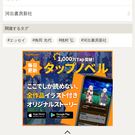
河出書房新社
関連するタグ
エッセイ
角田 光代
穂村 弘
河出書房新社