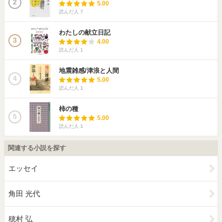
2
5.00
読んだ人
7
わたしの献立日記
3
4.00
読んだ人
1
地震雑感/津浪と人間
4
5.00
読んだ人
1
柿の種
5
5.00
読んだ人
1
関連する小説を探す
エッセイ
角田 光代
穂村 弘