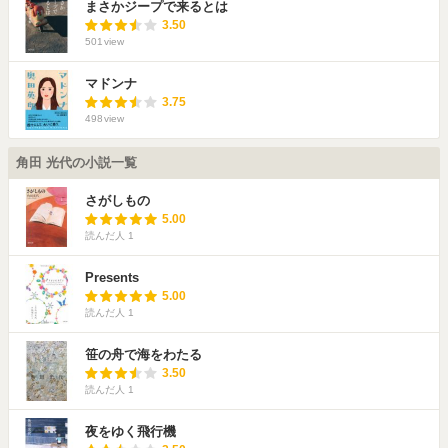
まさかジープで来るとは
3.50
501
view
マドンナ
3.75
498
view
角田 光代の小説一覧
さがしもの
5.00
読んだ人
1
Presents
5.00
読んだ人
1
笹の舟で海をわたる
3.50
読んだ人
1
夜をゆく飛行機