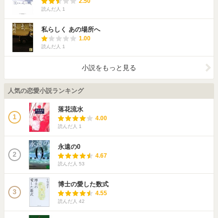
2.50
読んだ人
1
私らしく あの場所へ
1.00
読んだ人
1
小説をもっと見る
人気の恋愛小説ランキング
落花流水
1
4.00
読んだ人
1
永遠の0
2
4.67
読んだ人
53
博士の愛した数式
3
4.55
読んだ人
42