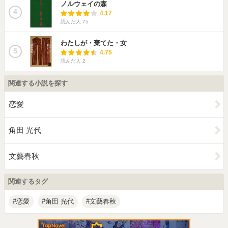
ノルウェイの森
4
4.17
読んだ人
75
わたしが・棄てた・女
5
4.75
読んだ人
2
関連する小説を探す
恋愛
角田 光代
文藝春秋
関連するタグ
恋愛
角田 光代
文藝春秋