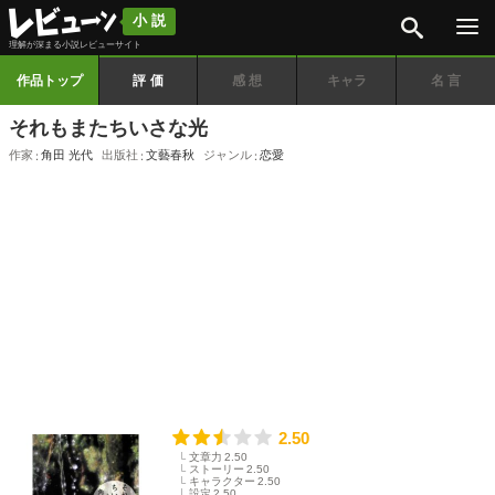
検索
小説
理解が深まる小説レビューサイト
作品トップ
評価
感想
キャラ
名言
それもまたちいさな光
作家
角田 光代
出版社
文藝春秋
ジャンル
恋愛
2.50
文章力
2.50
ストーリー
2.50
キャラクター
2.50
設定
2.50