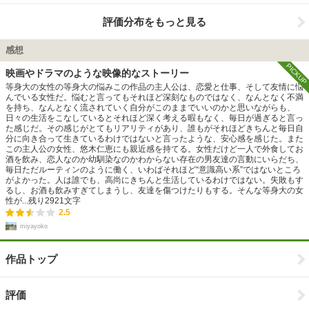
評価分布をもっと見る
感想
PICKUP
映画やドラマのような映像的なストーリー
等身大の女性の等身大の悩みこの作品の主人公は、恋愛と仕事、そして友情に悩
んでいる女性だ。悩むと言ってもそれほど深刻なものではなく、なんとなく不満
を持ち、なんとなく流されていく自分がこのままでいいのかと思いながらも、
日々の生活をこなしているとそれほど深く考える暇もなく、毎日が過ぎると言っ
た感じだ。その感じがとてもリアリティがあり、誰もがそれほどきちんと毎日自
分に向き合って生きているわけではないと言ったような、安心感を感じた。また
この主人公の女性、悠木仁恵にも親近感を持てる。女性だけど一人で外食してお
酒を飲み、恋人なのか幼馴染なのかわからない存在の男友達の言動にいらだち、
毎日ただルーティンのように働く、いわばそれほど“意識高い系”ではないところ
がよかった。人は誰でも、高尚にきちんと生活しているわけではない。失敗もす
るし、お酒も飲みすぎてしまうし、友達を傷つけたりもする。そんな等身大の女
性が...
残り
2921
文字
2.5
miyayoko
作品トップ
評価