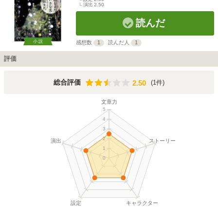
演出
2.50
読んだ
小説
感想数
1
読んだ人
1
評価
2.50
総合評価
(1件)
2.50
文章力
5
4
3
2
演出
ストーリー
1
0
設定
キャラクター