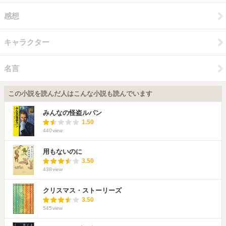
感想
キャラクター
名言
この小説を読んだ人はこんな小説も読んでいます
みんなの怪盗ルパン
1.50
440
view
用もないのに
3.50
438
view
クリスマス・ストーリーズ
3.50
545
view