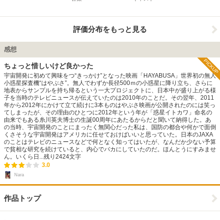
評価分布をもっと見る
感想
PICKUP
ちょっと惜しいけど良かった
宇宙開発に初めて興味をつ“きっかけ”となった映画「HAYABUSA」世界初の無人
小惑星探査機“はやぶさ”。無人でわずか長径500ｍの小惑星に降り立ち、さらに
地表からサンプルを持ち帰るという一大プロジェクトに、日本中が盛り上がる様
子を当時のテレビニュースが伝えていたのは2010年のことだ。その翌年、2011
年から2012年にかけて立て続けに3本ものはやぶさ映画が公開されたのには笑っ
てしまったが、その理由のひとつに2012年という年が「惑星イトカワ」命名の
由来でもある糸川英夫博士の生誕00周年にあたるからだと聞いて納得した。あ
の当時、宇宙開発のことにまったく無関心だった私は、国防の都合や何かで面倒
くさそうな宇宙開発はアメリカに任せておけばいいと思っていた。日本のJAXA
のことはテレビのニュースなどで何となく知ってはいたが、なんだか少ない予算
で貧相な研究を続けていると、内心でバカにしていたのだ。ほんとうにすみませ
ん。いくら日...
残り
2424
文字
3.0
Nara
作品トップ