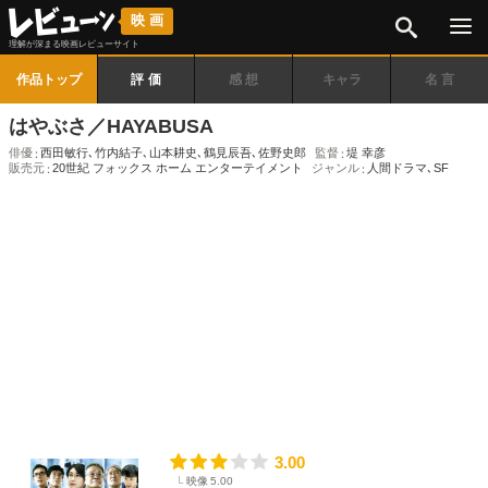
検索
映画
理解が深まる映画レビューサイト
作品トップ
評価
感想
キャラ
名言
はやぶさ／HAYABUSA
俳優
西田敏行
､
竹内結子
､
山本耕史
､
鶴見辰吾
､
佐野史郎
監督
堤 幸彦
販売元
20世紀 フォックス ホーム エンターテイメント
ジャンル
人間ドラマ
､
SF
3.00
映像
5.00