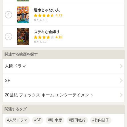
運命じゃない人
4
4.72
観た人
10
ステキな金縛り
5
4.16
観た人
19
関連する映画を探す
人間ドラマ
SF
20世紀 フォックス ホーム エンターテイメント
関連するタグ
人間ドラマ
SF
堤 幸彦
西田敏行
竹内結子