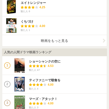
エイトレンジャー
4.25
観た人
6
くちづけ
4.00
観た人
1
映画をもっと見る
人気の人間ドラマ映画ランキング
ショーシャンクの空に
1
4.53
観た人
47
ティファニーで朝食を
2
4.00
観た人
4
マーズ・アタック！
3
4.00
観た人
3