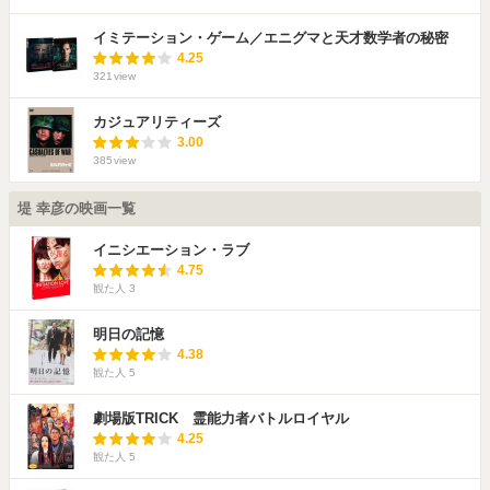
イミテーション・ゲーム／エニグマと天才数学者の秘密
4.25
321
view
カジュアリティーズ
3.00
385
view
堤 幸彦の映画一覧
イニシエーション・ラブ
4.75
観た人
3
明日の記憶
4.38
観た人
5
劇場版TRICK 霊能力者バトルロイヤル
4.25
観た人
5