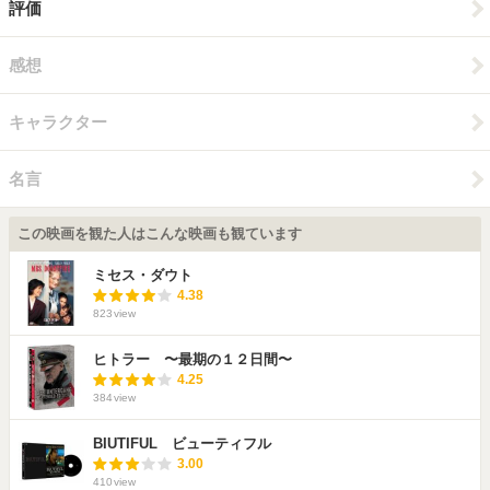
評価
感想
キャラクター
名言
この映画を観た人はこんな映画も観ています
ミセス・ダウト
4.38
823
view
ヒトラー 〜最期の１２日間〜
4.25
384
view
BIUTIFUL ビューティフル
3.00
410
view