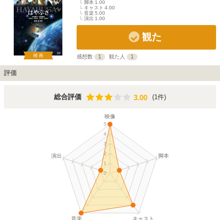
脚本
1.00
キャスト
4.00
音楽
5.00
演出
1.00
観た
映画
感想数
1
観た人
1
評価
3.00
総合評価
(1件)
3.00
映像
5
4
3
2
演出
脚本
1
0
音楽
キャスト