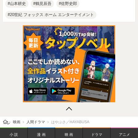
山本耕史
鶴見辰吾
佐野史郎
20世紀 フォックス ホーム エンターテイメント
レビューン トップ
映画
人間ドラマ
はやぶさ／HAYABUSA
小説
漫画
映画
ドラマ
アニメ