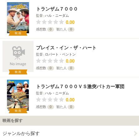
トランザム７０００
監督
ハル・ニーダム
0.00
感想数
0
観た人
0
映画
プレイス・イン・ザ・ハート
監督
ロバート・ベントン
0.00
感想数
0
観た人
0
映画
トランザム７０００ＶＳ激突パトカー軍団
監督
ハル・ニーダム
0.00
感想数
0
観た人
0
映画
映画を探す
ジャンルから探す