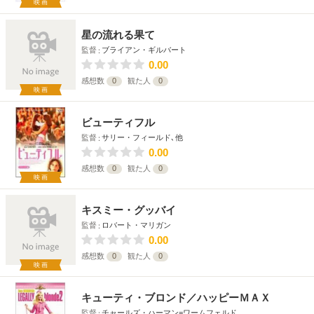
映画
星の流れる果て
監督
ブライアン・ギルバート
0.00
感想数
0
観た人
0
映画
ビューティフル
監督
サリー・フィールド､他
0.00
感想数
0
観た人
0
映画
キスミー・グッバイ
監督
ロバート・マリガン
0.00
感想数
0
観た人
0
映画
キューティ・ブロンド／ハッピーＭＡＸ
監督
チャールズ・ハーマン=ワームフェルド