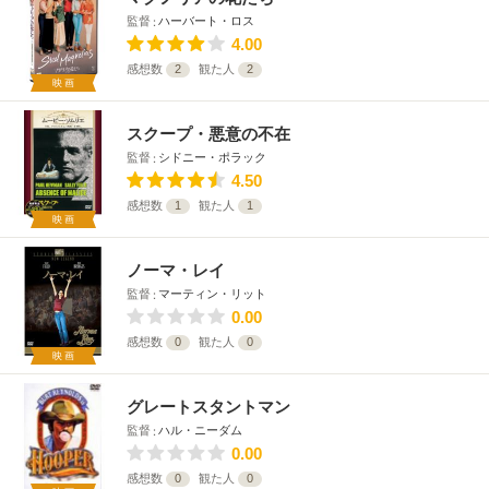
監督
ハーバート・ロス
4.00
感想数
2
観た人
2
映画
スクープ・悪意の不在
監督
シドニー・ポラック
4.50
感想数
1
観た人
1
映画
ノーマ・レイ
監督
マーティン・リット
0.00
感想数
0
観た人
0
映画
グレートスタントマン
監督
ハル・ニーダム
0.00
感想数
0
観た人
0