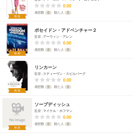
0.00
感想数
0
観た人
0
映画
ポセイドン・アドベンチャー２
監督
アーウィン・アレン
0.00
感想数
0
観た人
0
映画
リンカーン
監督
スティーヴン・スピルバーグ
0.00
感想数
0
観た人
0
映画
ソープディッシュ
監督
マイケル・ホフマン
0.00
感想数
0
観た人
0
映画