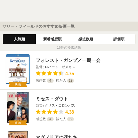
サリー・フィールドのおすすめ映画一覧
人気順
新着感想順
感想数順
評価順
16件の検索結果
フォレスト・ガンプ／一期一会
監督
ロバート・ゼメキス
4.75
感想数
4
観た人
19
映画
ミセス・ダウト
監督
クリス・コロンバス
4.38
感想数
4
観た人
6
映画
マグノリアの花たち