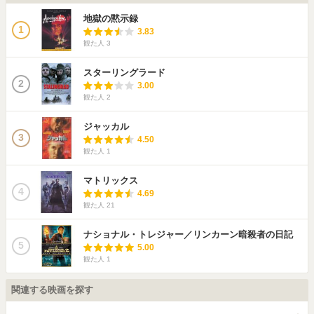
地獄の黙示録
1
3.83
観た人
3
スターリングラード
2
3.00
観た人
2
ジャッカル
3
4.50
観た人
1
マトリックス
4
4.69
観た人
21
ナショナル・トレジャー／リンカーン暗殺者の日記
5
5.00
観た人
1
関連する映画を探す