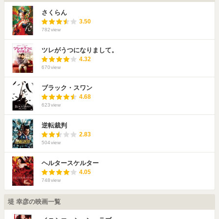
さくらん
3.50
782
view
ツレがうつになりまして。
4.32
670
view
ブラック・スワン
4.68
623
view
逆転裁判
2.83
504
view
ヘルタースケルター
4.05
748
view
堤 幸彦の映画一覧