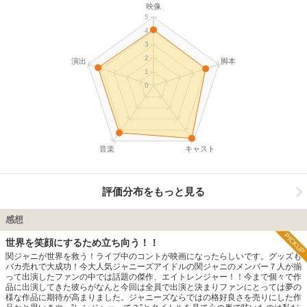
映像
5
4
3
2
演出
脚本
1
0
音楽
キャスト
評価分布をもっと見る
感想
PICKUP
世界を笑顔にするため立ち向う！！
関ジャニが世界を救う！ライブ中のコントが映画になったらしいです。グッズも
バカ売れで大成功！今大人気ジャニーズアイドルの関ジャニのメンバー７人が揃
って出演したファンの中では話題の傑作、エイトレンジャー！！今まで個々で作
品に出演してきた彼らがなんと今回は全員で出演と決まりファンにとっては夢の
様な作品に期待が高まりました。ジャニーズならではの格好良さを売りにした作