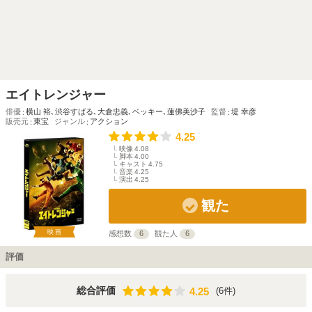
エイトレンジャー
俳優
横山 裕
､
渋谷すばる
､
大倉忠義
､
ベッキー
､
蓮佛美沙子
監督
堤 幸彦
販売元
東宝
ジャンル
アクション
4.25
映像
4.08
脚本
4.00
キャスト
4.75
音楽
4.25
演出
4.25
観た
映画
感想数
6
観た人
6
評価
4.25
総合評価
(6件)
4.25