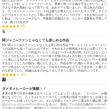
品かと思いきや、”レンジャーって？”とタイトルを見て心の奥で呟いたのは私だ
けでしょうか。レンジャーといったら、悪者と戦って正義を守るとかいう、よく
小さな子供が真剣になって見ている、あれ？？と疑いました。実は友人の話だ
と、元々エイトレンジャーというのは彼らが考えたヒーローだそうです。ライブ
などではギャグコントとして既に存在していたというのです。それを知らなかっ
た私は、ついジャニーズなら、学園系の恋愛話とか、とにかく恋愛系を予想して
いま...
残り
1231
文字
4.5
りか
関ジャニ∞ファンじゃなくても楽しめる作品
別に関ジャニ∞のファンじゃなくても楽しめる作品です。エイトレンジャーとい
うのは前から知ってはしたのですが、それがまさか映画化されるとは思っていも
いませんでした。この作品のいいところはヒーロー全員が強いわけではないとい
うところかもしれません。ヒーロー各々が強ければ１人が戦ってそれで終わりと
いう感じになるのかもしれませんが、全員がそろってとんでもないパワーを発揮
するというところが面白い感じがしました。作品を作った側からすると特にメッ
セージ性はないんだろうけれども「力を合わせればなんでもでききる」と感じた
のも好きでした。続編はあるのかな？またできたら見たい作品の１つです。
4.0
もりぴよ
ダメダメヒーローが覚醒！！
未来の世界で日本が侵略されそうになってしまっているなか、「ヒーロー」が職
業になっていた。たくさんいたヒーローもこの世界の現在では舘ひろしが演じる
ヒーローしか残っていなかった。そんな中新しくヒーローに選ばれた横山裕。彼
はエイトレンジャーのリーダーになるべく、所在していた6人の他のヒーローの
リーダーに任命された。他の6人というのはダメダメヒーローで、おのおのコン