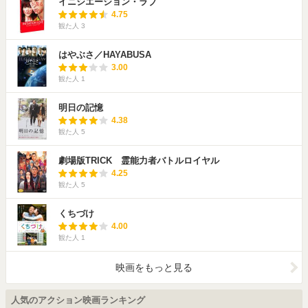
イニシエーション・ラブ
4.75
観た人
3
はやぶさ／HAYABUSA
3.00
観た人
1
明日の記憶
4.38
観た人
5
劇場版TRICK 霊能力者バトルロイヤル
4.25
観た人
5
くちづけ
4.00
観た人
1
映画をもっと見る
人気のアクション映画ランキング