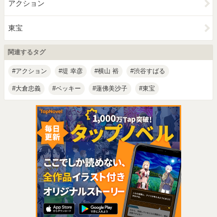
アクション
東宝
関連するタグ
アクション
堤 幸彦
横山 裕
渋谷すばる
大倉忠義
ベッキー
蓮佛美沙子
東宝