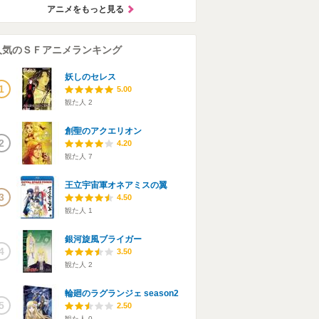
アニメをもっと見る
人気のＳＦアニメランキング
妖しのセレス
1
5.00
観た人
2
創聖のアクエリオン
2
4.20
観た人
7
王立宇宙軍オネアミスの翼
3
4.50
観た人
1
銀河旋風ブライガー
4
3.50
観た人
2
輪廻のラグランジェ season2
5
2.50
観た人
0