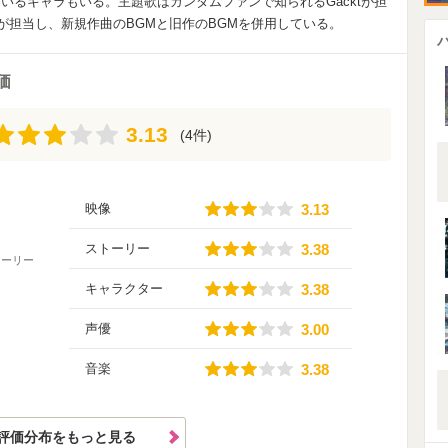
いるキャラもいる。主題歌はガンダムファンで知られるGacktが担
が担当し、新規作曲のBGMと旧作のBGMを併用している。
価
3.13
3.13
(4件)
3.13
映像
3.13
3.38
ストーリー
3.38
トーリー
3.38
キャラクター
3.38
3.00
声優
3.00
3.38
音楽
3.38
評価分布をもっと見る