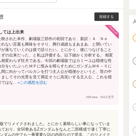
想
投稿する
PICKUP
しては上出来
上映された本作、劇場版三部作の初回であり、新訳：Ａ Ｎｅ
なれない言葉も興味をそそり、興行成績もまあまあ、と聞いてい
げが落ちていくのは後で語りたい。とにかく、後につなげること
まずの出来だった、と私は評価する。以下細かく分析する。 相変
も相変わらず狂犬である。今回の劇場版ではカミーユは穏便な性
自分をいたぶったＭＰに恨みを晴らすためにガンダムＭＫ－Ⅱに
人間に向かってバルカンを打つ主人公が穏便かというと、世の中
。ましてその光景を見て満足そうに高笑いする主人公、これを穏
はな...
この感想を読む
266
view
3412
文字
場版でリメイクされました。とにかく素晴らしい事になっていま
ており、全50巻あるZガンダムをなんと二部構成で凄く丁寧に
ガンダムの中でも一番重要な話の内容なので是非、このリメイク