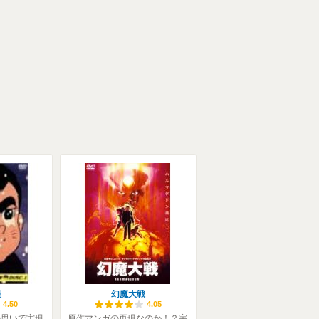
星
幻魔大戦
4.50
4.05
の思いで実現
原作マンガの再現なのか！？宇