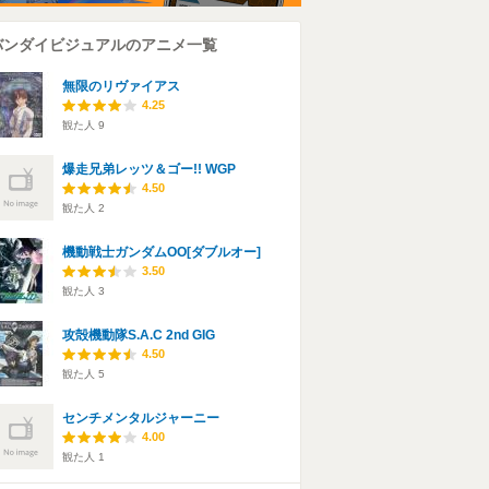
バンダイビジュアルのアニメ一覧
無限のリヴァイアス
4.25
観た人
9
爆走兄弟レッツ＆ゴー!! WGP
4.50
観た人
2
機動戦士ガンダムOO[ダブルオー]
3.50
観た人
3
攻殻機動隊S.A.C 2nd GIG
4.50
観た人
5
センチメンタルジャーニー
4.00
観た人
1