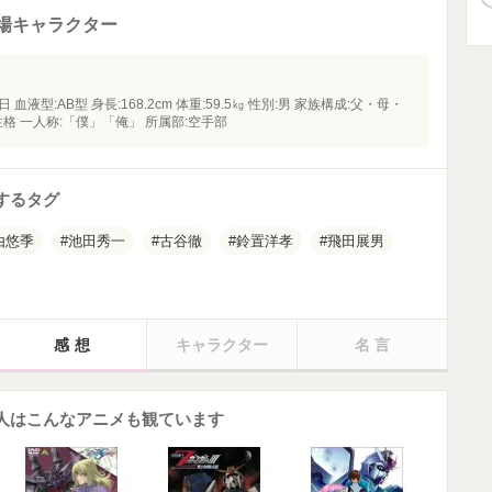
登場キャラクター
液型:AB型 身長:168.2cm 体重:59.5㎏ 性別:男 家族構成:父・母・
格 一人称:「僕」「俺」 所属部:空手部
するタグ
由悠季
池田秀一
古谷徹
鈴置洋孝
飛田展男
感想
キャラクター
名言
た人はこんなアニメも観ています