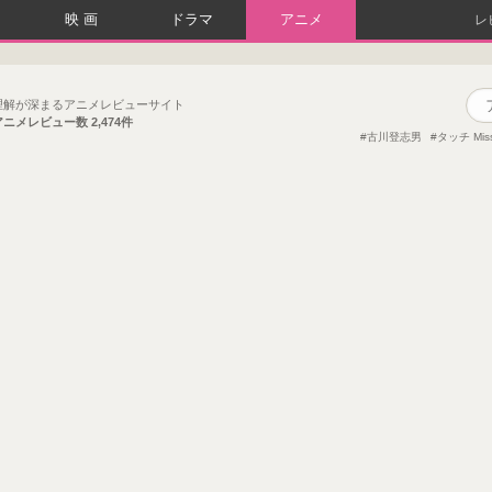
映画
ドラマ
アニメ
レ
理解が深まるアニメレビューサイト
アニメレビュー数
2,474件
古川登志男
タッチ Mis