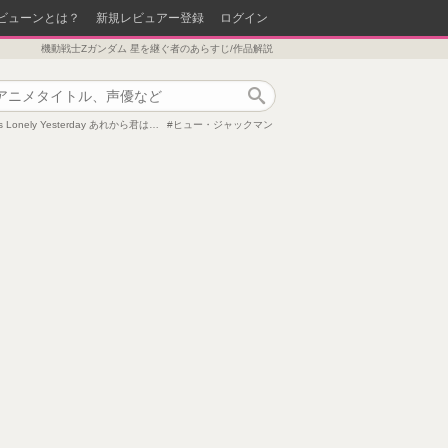
ビューンとは？
新規レビュアー登録
ログイン
機動戦士Zガンダム 星を継ぐ者のあらすじ/作品解説
作品検索
s Lonely Yesterday あれから君は…
ヒュー・ジャックマン