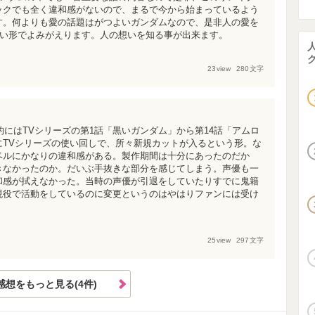
ックでも全く違和感がないので、まるで今から始まっているよう
す。何よりも愛の話題はがつよいガンダムなので、是非人の愛を
しい形でよみがえります。人の想いを知る事が出来ます。
23
view
280
文字
的にはTVシリーズの第1話「黒いガンダム」から第14話「アムロ
にTVシリーズの使い回しで、所々新規カットが入るという形。な
ベルにかなりの違和感がある。製作期間は十分にあったのだか
きなかったのか。だいぶ手抜きな部分を感じてしまう。声優も一
和感が拭えなかった。当時の声優が引退をしていたりすでに鬼籍
現役で活動をしているのに変更というのはやはりファンには受け
25
view
297
文字
感想をもっと見る(4件)