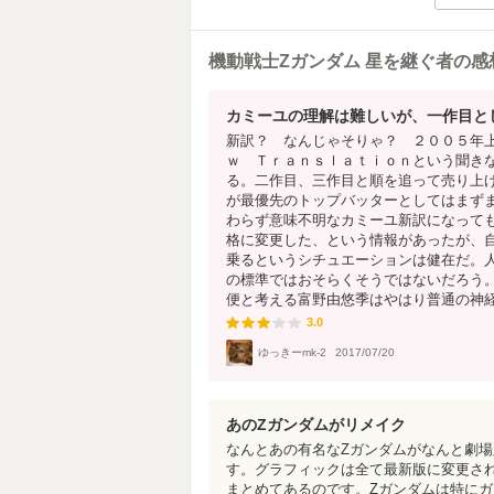
機動戦士Zガンダム 星を継ぐ者の感
カミーユの理解は難しいが、一作目と
新訳？ なんじゃそりゃ？ ２００５年
ｗ Ｔｒａｎｓｌａｔｉｏｎという聞き
る。二作目、三作目と順を追って売り上
が最優先のトップバッターとしてはまず
わらず意味不明なカミーユ新訳になって
格に変更した、という情報があったが、
乗るというシチュエーションは健在だ。
の標準ではおそらくそうではないだろう
便と考える富野由悠季はやはり普通の神経で
3.0
3.0
ゆっきーmk-2
2017/07/20
あのZガンダムがリメイク
なんとあの有名なZガンダムがなんと劇
す。グラフィックは全て最新版に変更され
まとめてあるのです。Zガンダムは特に