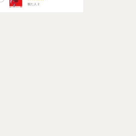
観た人
2