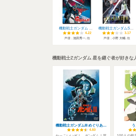
機動戦士ガンダム 逆襲のシャア
機動戦士ガンダムSEED C.E.73 -STARGAZER-
4.22
4.22
3.17
3.17
声優
池田秀一
､他
声優
小野 大輔
､他
機動戦士Zガンダム 星を継ぐ者が好きな
機動戦士ガンダムIII めぐりあい宇宙編
う
4.60
かっこいいぞ！ ガンダム！冒
100人の