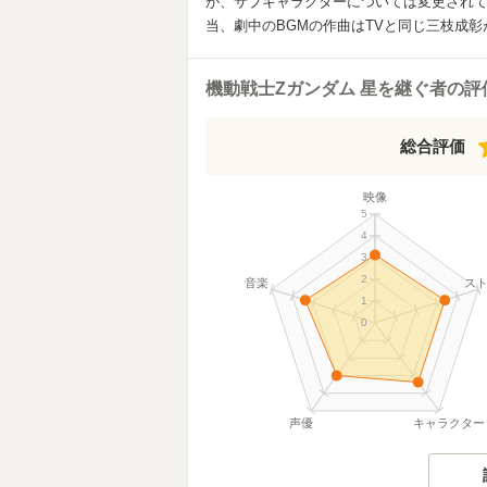
が、サブキャラクターについては変更されて
当、劇中のBGMの作曲はTVと同じ三枝成彰
機動戦士Zガンダム 星を継ぐ者の評
総合評価
映像
5
4
3
2
音楽
ス
1
0
声優
キャラクター