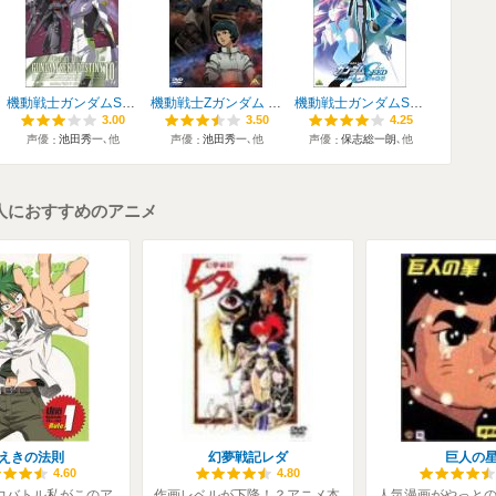
機動戦士ガンダムSEED DESTINY[シードデスティニー]
機動戦士Zガンダム 星の鼓動は愛
機動戦士ガンダムSEED[シード]
3.00
3.00
3.50
3.50
4.25
4.25
声優
池田秀一
､他
声優
池田秀一
､他
声優
保志総一朗
､他
人におすすめのアニメ
えきの法則
幻夢戦記レダ
巨人の
4.60
4.80
能力バトル私がこのア
作画レベルが下降！？アニメ本
人気漫画がやっと