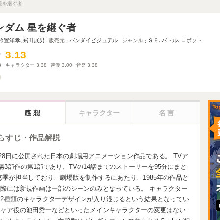
星を継ぐ者
ンダム 星を継ぐ者
鈴置洋孝
､
飛田展男
販売元
バンダイビジュアル
ジャンル
ＳＦ
､
バトル
､
ロボット
3.13
3.13
8
キャラクター
3.38
声優
3.00
音楽
3.38
感想
キャラクター
名言
あらすじ・作品解説
月28日に公開された日本の劇場用アニメーション作品である。 TVア
3部作の第1部であり、TVの14話までのストーリーを95分にまと
悠季が担当しており、劇場版を制作するにあたり、1985年の作品と
際には新規作画は一部のシーンのみとなっている。 キャラクター
2種類のキャラクターデザインが入り混じるという結果となってい
シャア役の池田秀一などといったメインキャラクターの変更はない