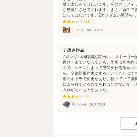
版で楽しんでほしいです。今のグラフィ
な感覚にさせてくれます。まさに新生で
知ってほしいです。Zガンダムが素晴ら
2.5
2.5
ヨウヘイ
2013/12/11
手抜き作品
Zガンダムの劇場版第1作目。ストーリー
再び」までとなっている。作画は基本的
ので、シーンによって突然変わる作画レ
ら、全編新規作画にするということはで
部のキャラで変更があり、聴いていて違
に入られているのであれば仕方ないが、
入れがたいものがあった。
3.5
3.5
モンドール
2013/06/28