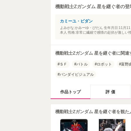
機動戦士Zガンダム 星を継ぐ者の
カミーユ・ビダン
よみがな:かみーゆ・びだん 生年月日:11月11日 血
本人 性格:非常に繊細で感情の起伏が激しい性
機動戦士Zガンダム 星を継ぐ者に関連
ＳＦ
バトル
ロボット
富野
バンダイビジュアル
作品トップ
評価
機動戦士Zガンダム 星を継ぐ者を観