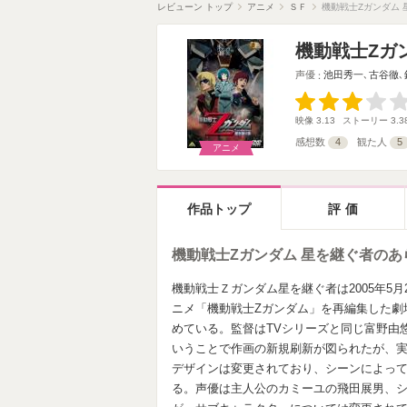
レビューン トップ
アニメ
ＳＦ
機動戦士Zガンダム 
機動戦士Zガ
声優
池田秀一
､
古谷徹
､
映像
3.13
ストーリー
3.3
感想数
4
観た人
5
アニメ
作品トップ
評価
機動戦士Zガンダム 星を継ぐ者の
機動戦士Ｚガンダム星を継ぐ者は2005年5
ニメ「機動戦士Zガンダム」を再編集した劇場
めている。監督はTVシリーズと同じ富野由
いうことで作画の新規刷新が図られたが、実
デザインは変更されており、シーンによって
る。声優は主人公のカミーユの飛田展男、