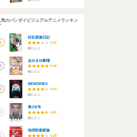
人気のバンダイビジュアルアニメランキン
グ
狂乱家族日記
1
3.00
観た人
1
あゆまゆ劇場
2
5.00
観た人
1
MEMORIES
3
4.00
観た人
1
青の6号
4
4.60
観た人
1
地球防衛家族
5
4.20