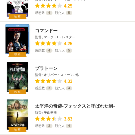
4.25
感想数
4
観た人
5
映画
コマンドー
監督
マーク・L・レスター
4.25
感想数
4
観た人
5
映画
プラトーン
監督
オリバー・ストーン､他
4.33
感想数
3
観た人
4
映画
太平洋の奇跡-フォックスと呼ばれた男-
監督
平山秀幸
3.83
感想数
3
観た人
4
映画