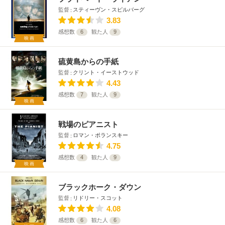
監督
スティーヴン・スピルバーグ
3.83
感想数
6
観た人
9
映画
硫黄島からの手紙
監督
クリント・イーストウッド
4.43
感想数
7
観た人
9
映画
戦場のピアニスト
監督
ロマン・ポランスキー
4.75
感想数
4
観た人
9
映画
ブラックホーク・ダウン
監督
リドリー・スコット
4.08
感想数
6
観た人
6