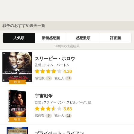
戦争のおすすめ映画一覧
人気順
新着感想順
感想数順
評価順
568件の検索結果
スリーピー・ホロウ
監督
ティム・バートン
4.30
感想数
5
観た人
11
映画
宇宙戦争
監督
スティーヴン・スピルバーグ､他
3.63
感想数
8
観た人
11
映画
プライベート・ライアン