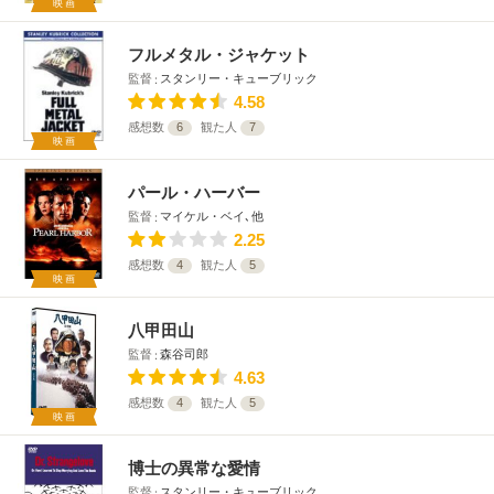
映画
フルメタル・ジャケット
監督
スタンリー・キューブリック
4.58
感想数
6
観た人
7
映画
パール・ハーバー
監督
マイケル・ベイ､他
2.25
感想数
4
観た人
5
映画
八甲田山
監督
森谷司郎
4.63
感想数
4
観た人
5
映画
博士の異常な愛情
監督
スタンリー・キューブリック