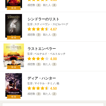
感想数
4
観た人
4
映画
シンドラーのリスト
監督
スティーヴン・スピルバーグ
4.67
感想数
3
観た人
3
映画
ラストエンペラー
監督
ベルナルド・ベルトルッチ
4.00
感想数
3
観た人
3
映画
ディア・ハンター
監督
マイケル・チミノ､他
4.50
感想数
3
観た人
2
映画