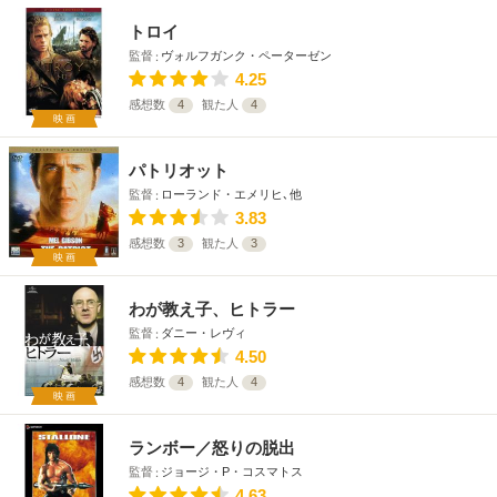
トロイ
監督
ヴォルフガンク・ペーターゼン
4.25
感想数
4
観た人
4
映画
パトリオット
監督
ローランド・エメリヒ､他
3.83
感想数
3
観た人
3
映画
わが教え子、ヒトラー
監督
ダニー・レヴィ
4.50
感想数
4
観た人
4
映画
ランボー／怒りの脱出
監督
ジョージ・P・コスマトス
4.63