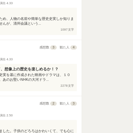
演出
4.33
ため、人物の名前や簡単な歴史史実しか知りま
んが、清州会議という...
1097
文字
感想数
3
観た人
4
演出
4.33
ド、想像上の歴史を楽しめるか！？
史実を基に作成された映画やドラマは、１０
のお堅いNHKの大河ドラ...
2278
文字
感想数
2
観た人
3
演出
2.50
ました。子供のどろろはかわいくて、でも心に