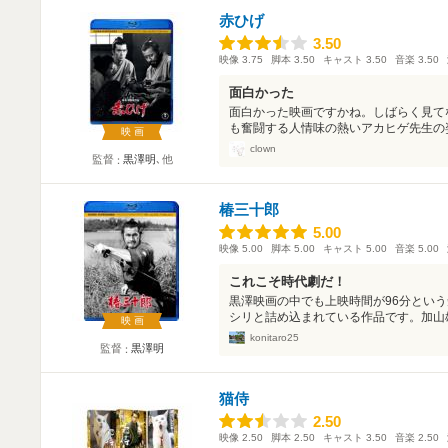
赤ひげ
3.50
3.50
映像
3.75
脚本
3.50
キャスト
3.50
音楽
3.50
面白かった
面白かった映画ですかね。しばらく見て
も奮闘する人情味の熱いアカヒゲ先生の姿
映画
clown
監督
黒澤明
､他
椿三十郎
5.00
5.00
映像
5.00
脚本
5.00
キャスト
5.00
音楽
5.00
これこそ時代劇だ！
黒澤映画の中でも上映時間が96分とい
シリと詰め込まれている作品です。加山雄
映画
konitaro25
監督
黒澤明
猫侍
2.50
2.50
映像
2.50
脚本
2.50
キャスト
3.50
音楽
2.50