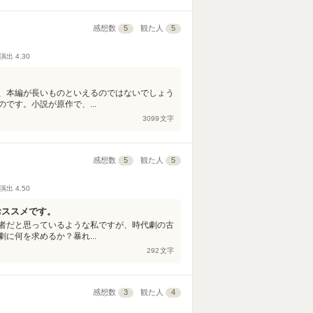
感想数
5
観た人
5
演出
4.30
、本編が長いものといえるのではないでしょう
です。小説が原作で、...
3099
文字
感想数
5
観た人
5
演出
4.50
おススメです。
者だと思っているような私ですが、時代劇の古
に何を求めるか？暴れ...
292
文字
感想数
3
観た人
4