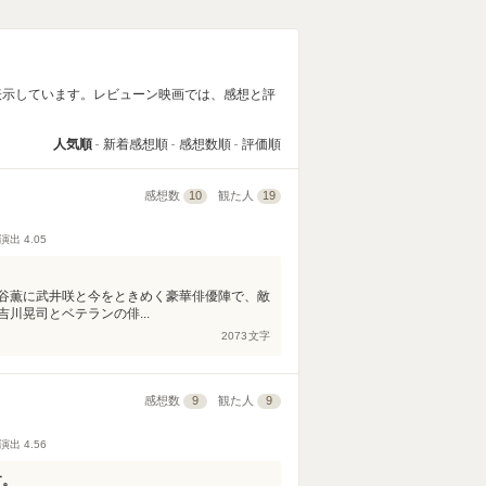
表示しています。レビューン映画では、感想と評
人気順
新着感想順
感想数順
評価順
感想数
10
観た人
19
演出
4.05
谷薫に武井咲と今をときめく豪華俳優陣で、敵
川晃司とベテランの俳...
2073
文字
感想数
9
観た人
9
演出
4.56
す。