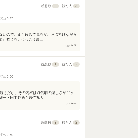
感想数
2
観た人
3
演出
3.75
ないので、また改めて見るが、おぼろげながら
が甦える。けっこう黒...
318
文字
感想数
1
観た人
2
演出
5.00
う短さだが、その内容は時代劇の楽しさがギッ
三・田中邦衛ら若侍九人...
327
文字
感想数
2
観た人
2
演出
2.50