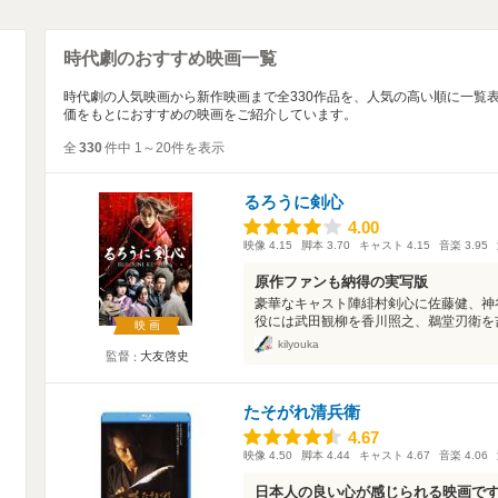
時代劇のおすすめ映画一覧
時代劇の人気映画から新作映画まで全330作品を、人気の高い順に一覧
価をもとにおすすめの映画をご紹介しています。
全
330
件中 1～20件を表示
るろうに剣心
4.00
4.00
映像
4.15
脚本
3.70
キャスト
4.15
音楽
3.95
原作ファンも納得の実写版
豪華なキャスト陣緋村剣心に佐藤健、神
役には武田観柳を香川照之、鵜堂刃衛を吉
映画
kilyouka
監督
大友啓史
たそがれ清兵衛
4.67
4.67
映像
4.50
脚本
4.44
キャスト
4.67
音楽
4.06
日本人の良い心が感じられる映画で