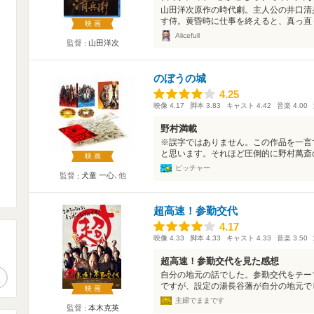
山田洋次原作の時代劇。主人公の井口清
す侍。黄昏時に仕事を終えると、真っ直ぐ
映画
Alicefull
監督
山田洋次
のぼうの城
4.25
4.25
映像
4.17
脚本
3.83
キャスト
4.42
音楽
4.00
野村満載
※誤字ではありません。この作品を一言
と思います。それほど圧倒的に野村萬斎の
映画
ピッチャー
監督
犬童 一心
､他
超高速！参勤交代
4.17
4.17
映像
4.33
脚本
4.33
キャスト
4.33
音楽
3.50
。
超高速！参勤交代を見た感想
自分の地元の話でした。参勤交代をテー
作品検索
ですが、設定の湯長谷藩が自分の地元でし
映画
主婦でままです
監督
本木克英