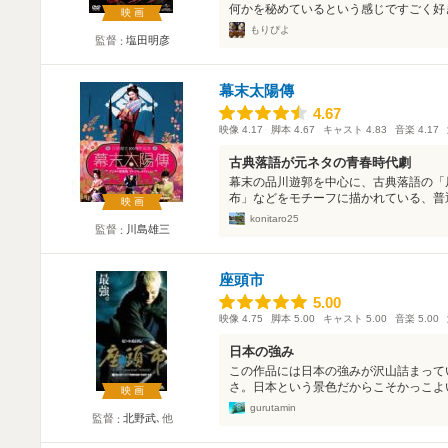
何かを秘めているという感じですごく好き
映画
もりぴよ
監督
塩田明彦
幕末太陽傳
4.67
4.67
映像
4.17
脚本
4.67
キャスト
4.83
音楽
4.17
古典落語が元ネタの青春時代劇
幕末の品川遊郭を中心に、古典落語の「
布」などをモチーフに描かれている、普通
映画
konitaro25
監督
川島雄三
座頭市
5.00
5.00
映像
4.75
脚本
5.00
キャスト
5.00
音楽
5.00
日本の強み
この作品には日本の強みが沢山詰まって
さ。日本という景色だからこそかっこよい
映画
gurutamin
監督
北野武
､他