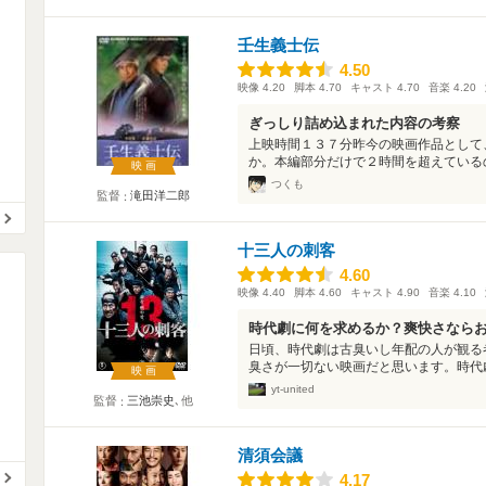
壬生義士伝
4.50
4.50
映像
4.20
脚本
4.70
キャスト
4.70
音楽
4.20
ぎっしり詰め込まれた内容の考察
上映時間１３７分昨今の映画作品として
か。本編部分だけで２時間を超えているの
映画
つくも
監督
滝田洋二郎
十三人の刺客
4.60
4.60
映像
4.40
脚本
4.60
キャスト
4.90
音楽
4.10
時代劇に何を求めるか？爽快さなら
日頃、時代劇は古臭いし年配の人が観る
臭さが一切ない映画だと思います。時代劇
映画
yt-united
監督
三池崇史
､他
清須会議
4.17
4.17