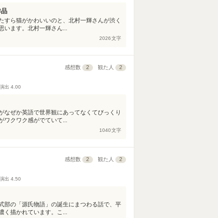
作品
たすら猫がかわいいのと、北村一輝さんが渋く
います。北村一輝さん...
2026
文字
感想数
2
観た人
2
演出
4.00
がなぜか英語で世界観にあってなくてびっくり
ワクワク感がでていて...
1040
文字
感想数
2
観た人
2
演出
4.50
式部の「源氏物語」の誕生にまつわる話で、平
く描かれています。こ...