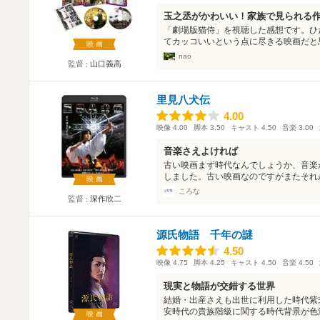
玉之丞がかわいい！家族で見られる
「劇場版猫侍」を視聴した感想です。ひ
てカッコいいという点に尽きる映画だと思
映画
nao
監督
山口義高
里見八犬伝
4.00
4.00
映像
4.00
脚本
3.50
キャスト
4.50
音楽
3.00
音楽さえよければ
古い映画まず時代なんでしょうか、音楽
しました。古い映画なのですがまたそれが
映画
ころな
監督
深作欣二
源氏物語 千年の謎
4.50
4.50
映像
4.75
脚本
4.25
キャスト
4.50
音楽
4.50
現実と物語が交錯する世界
結婚・出産さえも出世に利用した時代紫
安時代の貴族階級に関する時代背景が色濃
映画