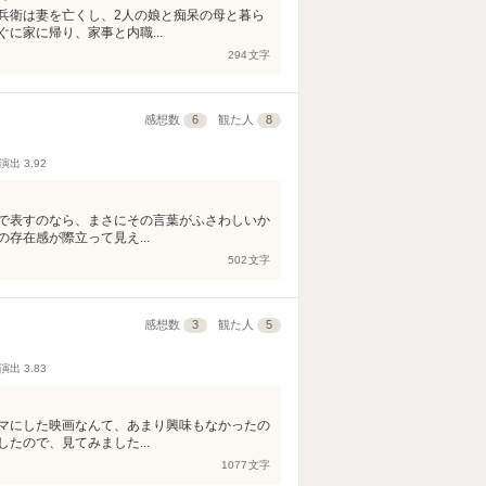
兵衛は妻を亡くし、2人の娘と痴呆の母と暮ら
に家に帰り、家事と内職...
294
文字
感想数
6
観た人
8
演出
3.92
で表すのなら、まさにその言葉がふさわしいか
存在感が際立って見え...
502
文字
感想数
3
観た人
5
演出
3.83
マにした映画なんて、あまり興味もなかったの
たので、見てみました...
1077
文字