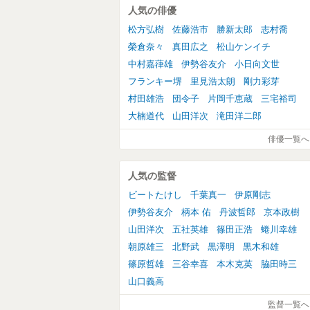
人気の俳優
松方弘樹
佐藤浩市
勝新太郎
志村喬
榮倉奈々
真田広之
松山ケンイチ
中村嘉葎雄
伊勢谷友介
小日向文世
フランキー堺
里見浩太朗
剛力彩芽
村田雄浩
団令子
片岡千恵蔵
三宅裕司
大楠道代
山田洋次
滝田洋二郎
俳優一覧へ
人気の監督
ビートたけし
千葉真一
伊原剛志
伊勢谷友介
柄本 佑
丹波哲郎
京本政樹
山田洋次
五社英雄
篠田正浩
蜷川幸雄
朝原雄三
北野武
黒澤明
黒木和雄
篠原哲雄
三谷幸喜
本木克英
脇田時三
山口義高
監督一覧へ