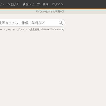
ビューンとは？
新規レビュアー登録
ログイン
時代劇のおすすめ映画一覧
作品検索
ー
サーシャ・ガヴァシ
井上都紀
2PM+2AM 'Oneday'