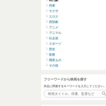
時代劇
刑事
ヤクザ
エロス
西部劇
アニメ
アニマル
社会派
スポーツ
歴史
医療
職業もの
その他
フリーワードから映画を探す
作品に関連するキーワードを入力してください