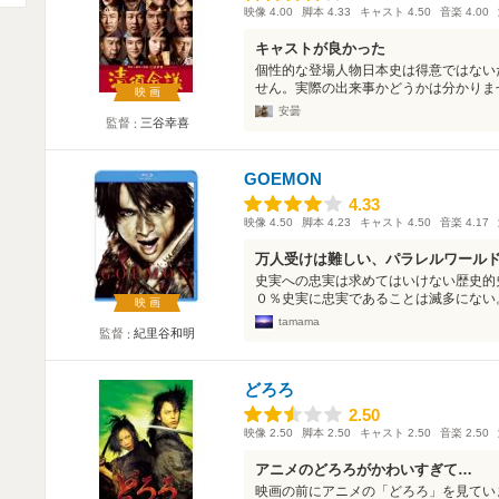
映像
4.00
脚本
4.33
キャスト
4.50
音楽
4.00
キャストが良かった
個性的な登場人物日本史は得意ではない
せん。実際の出来事かどうかは分かりませ
映画
安曇
監督
三谷幸喜
GOEMON
4.33
4.33
映像
4.50
脚本
4.23
キャスト
4.50
音楽
4.17
万人受けは難しい、パラレルワール
史実への忠実は求めてはいけない歴史的
０％史実に忠実であることは滅多にない。あ
映画
tamama
監督
紀里谷和明
どろろ
2.50
2.50
映像
2.50
脚本
2.50
キャスト
2.50
音楽
2.50
アニメのどろろがかわいすぎて…
映画の前にアニメの「どろろ」を見てい