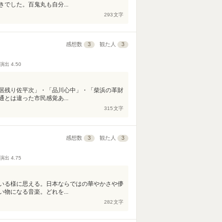
でした。百鬼丸も自分...
293
文字
感想数
3
観た人
3
演出
4.50
居残り佐平次」・「品川心中」・「柴浜の革財
とは違った市民感覚あ...
315
文字
感想数
3
観た人
3
演出
4.75
いる様に思える。日本ならではの華やかさや儚
物になる音楽。どれを...
282
文字