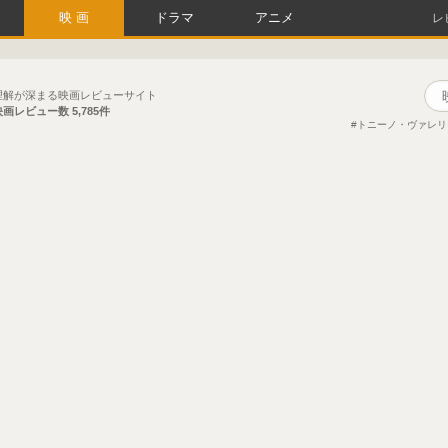
映画
ドラマ
アニメ
レ
理解が深まる映画レビューサイト
映画レビュー数
5,785件
トニーノ・ヴァレリ