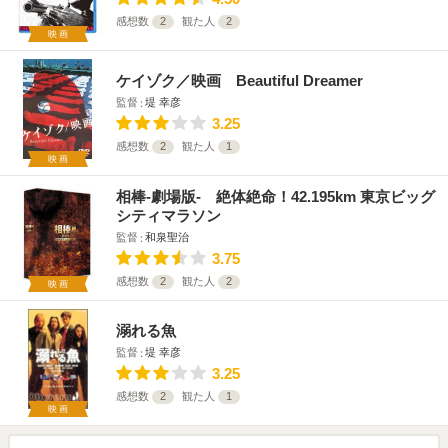
感想数
2
観た人
2
映画
ケイゾク／映画 Beautiful Dreamer
監督
堤 幸彦
3.25
感想数
2
観た人
1
映画
相棒-劇場版- 絶体絶命！42.195km 東京ビッグ
シティマラソン
監督
和泉聖治
3.75
感想数
2
観た人
2
映画
溺れる魚
監督
堤 幸彦
3.25
感想数
2
観た人
1
映画