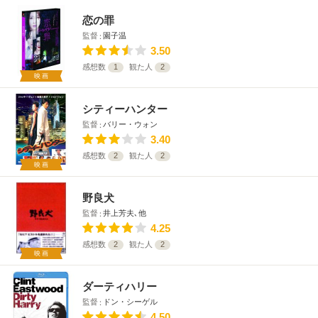
恋の罪
監督
園子温
3.50
感想数
1
観た人
2
映画
シティーハンター
監督
バリー・ウォン
3.40
感想数
2
観た人
2
映画
野良犬
監督
井上芳夫､他
4.25
感想数
2
観た人
2
映画
ダーティハリー
監督
ドン・シーゲル
4.50