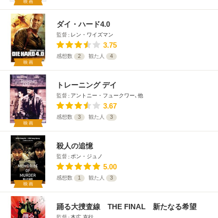
映画
ダイ・ハード4.0
監督
レン・ワイズマン
3.75
感想数
2
観た人
4
映画
トレーニング デイ
監督
アントニー・フュークワー､他
3.67
感想数
3
観た人
3
映画
殺人の追憶
監督
ポン・ジュノ
5.00
感想数
1
観た人
3
映画
踊る大捜査線 THE FINAL 新たなる希望
監督
本広 克行