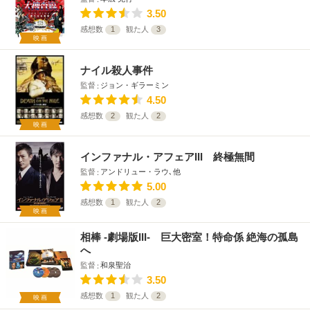
3.50
感想数
1
観た人
3
映画
ナイル殺人事件
監督
ジョン・ギラーミン
4.50
感想数
2
観た人
2
映画
インファナル・アフェアIII 終極無間
監督
アンドリュー・ラウ､他
5.00
感想数
1
観た人
2
映画
相棒 -劇場版III- 巨大密室！特命係 絶海の孤島
へ
監督
和泉聖治
3.50
感想数
1
観た人
2
映画