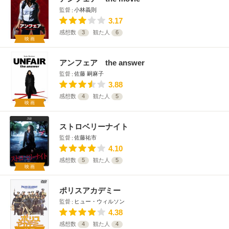
監督
小林義則
3.17
感想数
3
観た人
6
映画
アンフェア the answer
監督
佐藤 嗣麻子
3.88
感想数
4
観た人
5
映画
ストロベリーナイト
監督
佐藤祐市
4.10
感想数
5
観た人
5
映画
ポリスアカデミー
監督
ヒュー・ウィルソン
4.38
感想数
4
観た人
4