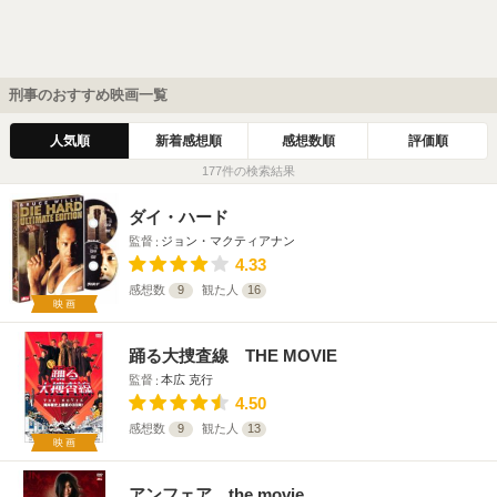
刑事のおすすめ映画一覧
人気順
新着感想順
感想数順
評価順
177件の検索結果
ダイ・ハード
監督
ジョン・マクティアナン
4.33
感想数
9
観た人
16
映画
踊る大捜査線 THE MOVIE
監督
本広 克行
4.50
感想数
9
観た人
13
映画
アンフェア the movie