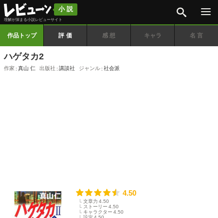
検索
小説
理解が深まる小説レビューサイト
作品トップ
評価
感想
キャラ
名言
ハゲタカ2
作家
真山 仁
出版社
講談社
ジャンル
社会派
4.50
文章力
4.50
ストーリー
4.50
キャラクター
4.50
設定
4.50