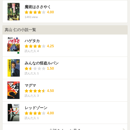
魔術はささやく
4.00
1461
view
真山 仁の小説一覧
ハゲタカ
4.25
読んだ人
4
みんなの怪盗ルパン
1.50
読んだ人
1
マグマ
4.50
読んだ人
3
レッドゾーン
4.00
読んだ人
1