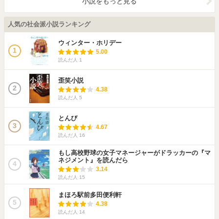
小説をもっと見る
人気の社会派小説ランキング
ウィンター・ホリデー
1
5.00
読んだ人
1
歪笑小説
2
4.38
読んだ人
5
とんび
3
4.67
読んだ人
16
もし高校野球の女子マネージャーがドラッカーの『マ
ネジメント』を読んだら
4
3.14
読んだ人
15
まほろ駅前多田便利軒
5
4.38
読んだ人
14