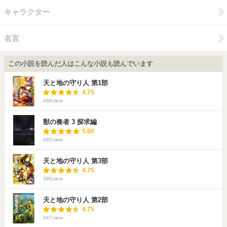
キャラクター
名言
この小説を読んだ人はこんな小説も読んでいます
天と地の守り人 第1部
4.75
466
view
獣の奏者 3 探求編
5.00
465
view
天と地の守り人 第3部
4.75
390
view
天と地の守り人 第2部
4.75
447
view