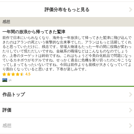
評価分布をもっと見る
感想
一年間の放浪から帰ってきた鷲津
前作で日本にいられなくなり、海外を一年放浪して帰ってきた鷲津に飛び込んで
きたのはアランの死という衝撃的な出来事でした。アランはもっと活躍してくれ
ると思っていただけに、残念です。登場人物達もたった一年の間に役職が変わっ
たりしていて慌ただしいですね。金融系の職場などはこんなものなのでしょう
か。上巻のターゲットは鈴紡ですね。これはちょうど今美白化粧品で問題になっ
ているカネボウがモデルですね。せっかく過去に危機を乗り切ったのに今こうな
ってしまってもったいないですね。今回は前作よりも規模が大きくなっていてよ
り面白くなっていると思います。下巻が楽しみです。
4.5
yk
作品トップ
評価
感想