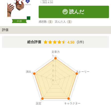
演出
4.50
読んだ
小説
感想数
1
読んだ人
1
評価
4.50
総合評価
(1件)
4.50
文章力
5
4
3
2
演出
ストーリー
1
0
設定
キャラクター