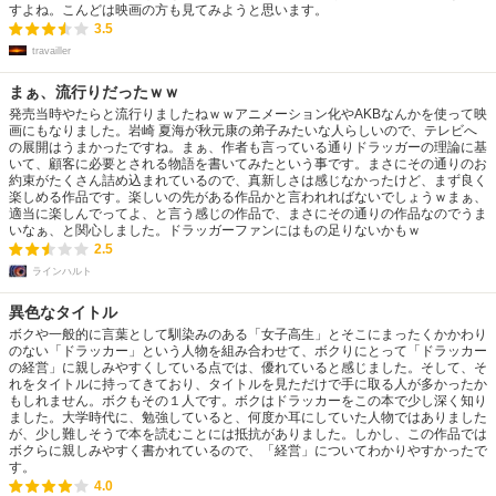
すよね。こんどは映画の方も見てみようと思います。
3.5
travailler
まぁ、流行りだったｗｗ
発売当時やたらと流行りましたねｗｗアニメーション化やAKBなんかを使って映
画にもなりました。岩崎 夏海が秋元康の弟子みたいな人らしいので、テレビへ
の展開はうまかったですね。まぁ、作者も言っている通りドラッガーの理論に基
いて、顧客に必要とされる物語を書いてみたという事です。まさにその通りのお
約束がたくさん詰め込まれているので、真新しさは感じなかったけど、まず良く
楽しめる作品です。楽しいの先がある作品かと言われればないでしょうｗまぁ、
適当に楽しんでってよ、と言う感じの作品で、まさにその通りの作品なのでうま
いなぁ、と関心しました。ドラッガーファンにはもの足りないかもｗ
2.5
ラインハルト
異色なタイトル
ボクや一般的に言葉として馴染みのある「女子高生」とそこにまったくかかわり
のない「ドラッカー」という人物を組み合わせて、ボクりにとって「ドラッカー
の経営」に親しみやすくしている点では、優れていると感じました。そして、そ
れをタイトルに持ってきており、タイトルを見ただけで手に取る人が多かったか
もしれません。ボクもその１人です。ボクはドラッカーをこの本で少し深く知り
ました。大学時代に、勉強していると、何度か耳にしていた人物ではありました
が、少し難しそうで本を読むことには抵抗がありました。しかし、この作品では
ボクらに親しみやすく書かれているので、「経営」についてわかりやすかったで
す。
4.0