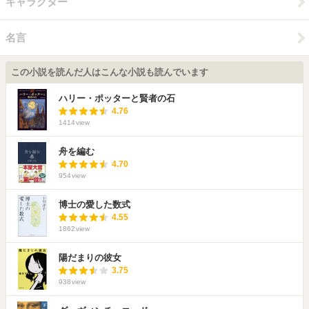
キャラクター
名言
この小説を読んだ人はこんな小説も読んでいます
ハリー・ポッターと賢者の石
4.76
1414
view
舟を編む
4.70
954
view
博士の愛した数式
4.55
1862
view
陽だまりの彼女
3.75
938
view