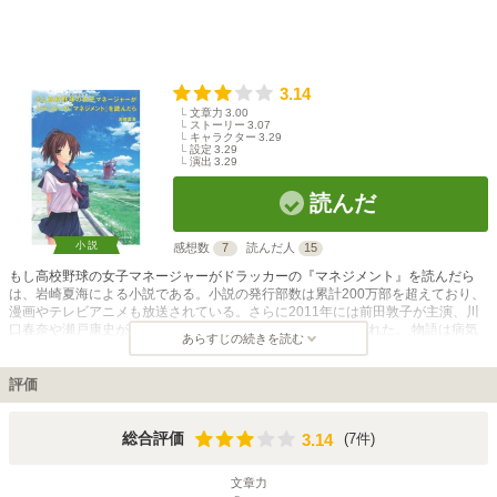
3.14
文章力
3.00
ストーリー
3.07
キャラクター
3.29
設定
3.29
演出
3.29
読んだ
小説
感想数
7
読んだ人
15
もし高校野球の女子マネージャーがドラッカーの『マネジメント』を読んだら
は、岩崎夏海による小説である。小説の発行部数は累計200万部を超えており、
漫画やテレビアニメも放送されている。さらに2011年には前田敦子が主演、川
口春奈や瀬戸康史が出演して実写映画も全国東宝系で公開された。 物語は病気
あらすじの続きを読む
の親友の代わりに主人公の川島みなみが弱小の野球部のマネージャーになるとこ
ろから始まる。マネージャーになるために、本屋に行ってマネージャーの本を購
入したところ、野球部のマネージャーになるための本ではなく、ドラッカー著書
評価
の「マネジメント」という本を購入しまうのである。最初は間違えて購入してし
まった書籍であったが、その本に書かれている経済学の理論を参考にして、弱小
でやる気のなかった野球部を変えていく物語である。そして、みなみは高校野球
3.14
総合評価
(7件)
3.14
部に経済学から生み出した方法で、やがて革命を起こし奇跡を起こしていくこと
になる。
文章力