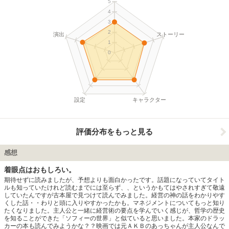
5
4
3
2
演出
ストーリー
1
0
設定
キャラクター
評価分布をもっと見る
感想
着眼点はおもしろい。
期待せずに読みましたが、予想よりも面白かったです。話題になっていてタイト
ルも知っていたけれど読むまでには至らず、、というかもてはやされすぎて敬遠
していたんですが古本屋で見つけて読んでみました。経営の神の話をわかりやす
くした話・・わりと頭に入りやすかったかも。マネジメントについてもっと知り
たくなりました。主人公と一緒に経営術の要点を学んでいく感じが、哲学の歴史
を知ることができた「ソフィーの世界」と似ていると思いました。本家のドラッ
カーの本も読んでみようかな？？映画では元ＡＫＢのあっちゃんが主人公なんで