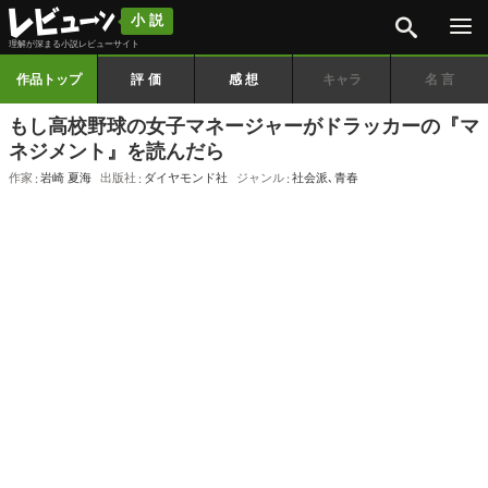
検索
小説
理解が深まる小説レビューサイト
作品トップ
評価
感想
キャラ
名言
もし高校野球の女子マネージャーがドラッカーの『マ
ネジメント』を読んだら
作家
岩崎 夏海
出版社
ダイヤモンド社
ジャンル
社会派
､
青春