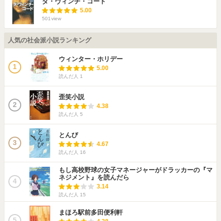
ダ・ヴィンチ・コード
5.00
501
view
人気の社会派小説ランキング
ウィンター・ホリデー
1
5.00
読んだ人
1
歪笑小説
2
4.38
読んだ人
5
とんび
3
4.67
読んだ人
16
もし高校野球の女子マネージャーがドラッカーの『マ
ネジメント』を読んだら
4
3.14
読んだ人
15
まほろ駅前多田便利軒
5