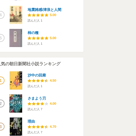
地震雑感/津浪と人間
4
5.00
読んだ人
1
柿の種
5
5.00
読んだ人
1
人気の朝日新聞社小説ランキング
沙中の回廊
1
4.50
読んだ人
1
さまよう刃
2
4.00
読んだ人
7
理由
3
4.70
読んだ人
7