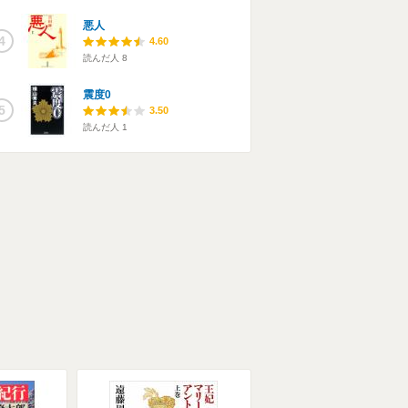
悪人
4
4.60
読んだ人
8
震度0
5
3.50
読んだ人
1