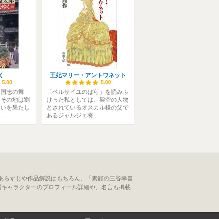
く
王妃マリー・アントワネット
5.00
5.00
三国志の舞
「ベルサイユのばら」を読みふ
。その地は劉
けった私としては、架空の人物
誓いを果たし
とされているオスカル様の父で
..
あるジャルジェ将...
あらすじや作品解説はもちろん、「素顔の三谷幸喜
場キャラクターのプロフィール詳細や、名言も掲載