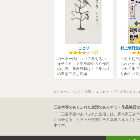
ことり
4.00
ポーポー語について考える小川
「村上朝日
洋子２０１２年発表の３０作目
られたか」
の小説。発表当時は１２年ぶり
ッセイ集で
の書き下ろし長編...
り面白い方だ
レビューン トップ
小説
エッセイ
三谷幸喜のありふ
三谷幸喜のありふれた生活のあらすじ・作品解説な
「「三谷幸喜のありふれた生活」は、脚本家三谷幸
に出会える」と言った実際に三谷幸喜のありふれた
中です。