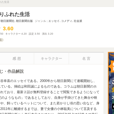
れた生活
りふれた生活
朝日新聞社
､
朝日新聞出版
ジャンル
エッセイ
､
コメディ
､
社会派
3.60
3.60
.50
キャラクター
4.20
設定
3.50
演出
3.20
1
感想
キャラクター
名言
じ・作品解説
谷幸喜のエッセイである。2000年から朝日新聞にて連載開始し、
されている。挿絵は和田誠によるものである。コラムは朝日新聞のホ
されており、最新２話が無料登録することで閲覧できるようになって
記のようなもの」であるとしており、自身が手掛けてきた舞台や映
ドや、飼っているペットについて、また若かりし頃の思い出など、身
2011年に離婚するまでは、妻で女優の小林聡美について言及する