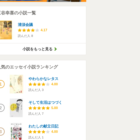
三谷幸喜の小説一覧
清須会議
4.17
読んだ人
8
小説をもっと見る
人気のエッセイ小説ランキング
やわらかなレタス
1
4.00
読んだ人
3
そして生活はつづく
2
5.00
読んだ人
7
わたしの献立日記
3
4.00
読んだ人
1