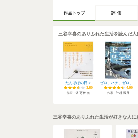
作品トップ
評価
三谷幸喜のありふれた生活を読んだ人
たんぽぽの日々
ゼロ、ハチ、ゼロ、ナナ。
3.80
3.80
4.90
4.90
作家
俵 万智
､他
作家
辻村 深月
三谷幸喜のありふれた生活が好きな人に