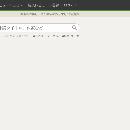
ビューンとは？
新規レビュアー登録
ログイン
三谷幸喜のありふれた生活のあらすじ/作品解説
作品検索
ー・ディヴィッド ソロー
デイリーポータルZ
加藤 隆三木