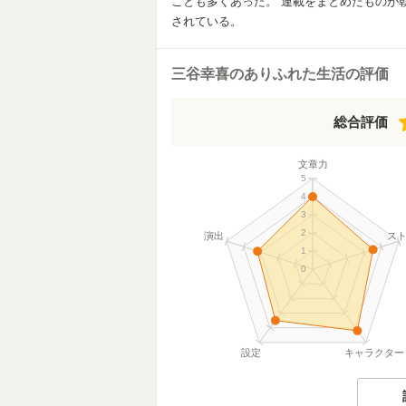
ことも多くあった。 連載をまとめたものが朝
され
三谷幸喜のありふれた生活の評価
総合評価
文章力
5
4
3
2
演出
ス
1
0
設定
キャラクター