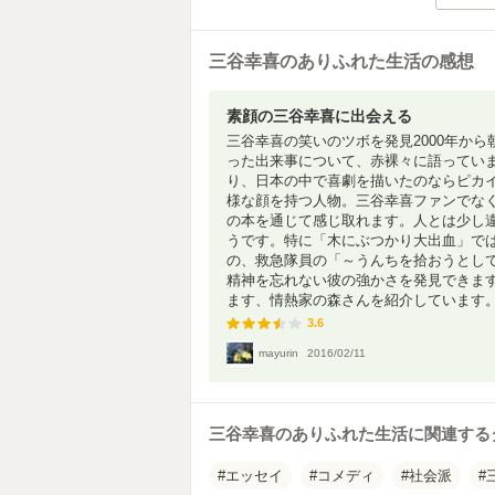
三谷幸喜のありふれた生活の感想
素顔の三谷幸喜に出会える
三谷幸喜の笑いのツボを発見2000年か
った出来事について、赤裸々に語ってい
り、日本の中で喜劇を描いたのならピカイチ、
様な顔を持つ人物。三谷幸喜ファンでな
の本を通じて感じ取れます。人とは少し
うです。特に「木にぶつかり大出血」で
の、救急隊員の「～うんちを拾おうとし
精神を忘れない彼の強かさを発見できま
ます、情熱家の森さんを紹介しています。三
3.6
3.6
mayurin
2016/02/11
三谷幸喜のありふれた生活に関連する
エッセイ
コメディ
社会派