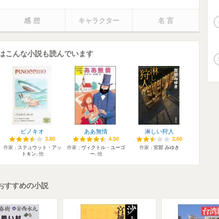
感想
キャラクター
名言
はこんな小説も読んでいます
ピノキオ
ああ無情
淋しい狩人
3.80
3.80
4.50
4.50
2.60
2.60
作家
ステュウット・アッ
作家
ヴィクトル・ユーゴ
作家
宮部 みゆき
トキン
､他
ー
､他
おすすめの小説