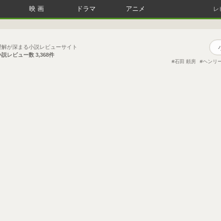
映画
ドラマ
アニメ
レ
理解が深まる小説レビューサイト
小説レビュー数
3,368件
石田 頼房
ヘンリ