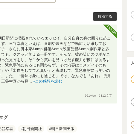
投稿する
PICKUP
ら朝日新聞に掲載されているエッセイ、自分自身の身の回りに起こ
ます。三谷幸喜といえば、喜劇や映画などで幅広く活躍してお
さらに脚本家&amp;俳優&amp;映画監督&amp;劇作家と多
くても、クスッと笑える一冊です。そんな、彼の笑いのツボがこ
違った見方をし、そこから笑いを見つけだす能力が彼にはあるよ
は、緊急事態にあるにも関わらず、その内容はコメディそのも
て」や「出血をしててれ臭い」と表現して、緊急事態にも笑いの
す。また、「情熱は象にも通じる」では、なんでも『あれ』で済
谷幸喜から見...
この感想を読む
261
view
2312
文字
タグ
三谷幸喜
朝日新聞社
朝日新聞出版