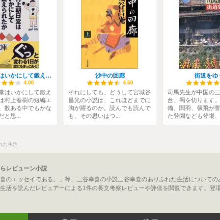
村上朝日堂はいかにして鍛えられたか
沙中の回廊
街道をゆ
4.00
4.50
堂はいかにして鍛え
それにしても、どうして宮城谷
司馬先生が中国の
は村上春樹の短編エ
昌光の小説は、これほどまでに
台、蜀を切ります
、数ある中でもかな
胸が躍るのか。読んでも読んで
備、関羽、張飛が
と思...
も、その思いはつ...
た登園なども登場、.
れた生活
らレビューン小説
喜のエッセイである。」等、三谷幸喜の小説三谷幸喜のありふれた生活についての
生活を読んだレビュアーによる1件の長文考察レビューや評価を閲覧できます。登