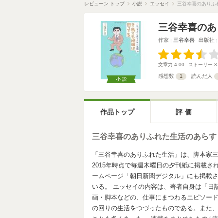
レビューン トップ
小説
エッセイ
三谷幸喜のありふ
三谷幸喜のあ
作家
三谷幸喜
出版社
文章力
4.00
ストーリー
3
感想数
1
読んだ人
小説
作品トップ
評価
三谷幸喜のありふれた生活のあらす
「三谷幸喜のありふれた生活」は、脚本家三
2015年時点で毎週木曜日の夕刊紙に掲載
ームページ「朝日新聞デジタル」にも掲載
いる。 エッセイの内容は、著者自身は「日
画・脚本などの、仕事にまつわるエピソー
の回りの生活をつづったものである。また、