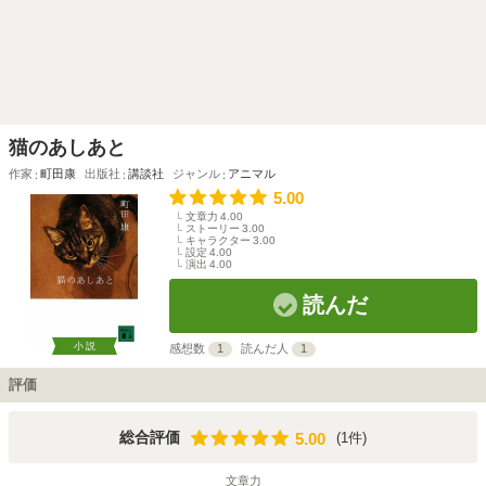
猫のあしあと
作家
町田康
出版社
講談社
ジャンル
アニマル
5.00
文章力
4.00
ストーリー
3.00
キャラクター
3.00
設定
4.00
演出
4.00
読んだ
小説
感想数
1
読んだ人
1
評価
5.00
総合評価
(1件)
5.00
文章力