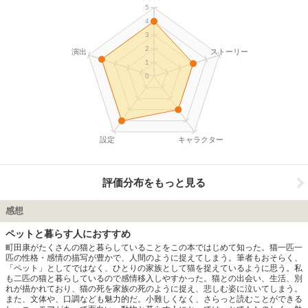
5
4
3
2
演出
ストーリー
1
0
設定
キャラクター
評価分布をもっと見る
感想
ペットと暮らす人におすすめ
町田康がたくさんの猫と暮らしていることをこの本ではじめて知った。猫一匹一
匹の性格・感情の描写が豊かで、人間のように捉えてしまう。筆者もおそらく、
「ペット」としてではなく、ひとりの家族として猫を捉えているように思う。私
も二匹の猫と暮らしているので感情移入しやすかった。猫との出会い、生活、別
れが描かれており、猫の死を家族の死のように捉え、悲しむ姿に泣いてしまう。
また、文体や、口調なども魅力的だ。小難しくなく、さらっと読むことができる