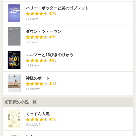
ハリー・ポッターと炎のゴブレット
4.75
905
view
ダウン・ツ・ヘヴン
4.50
577
view
エルマーと16ぴきのりゅう
4.83
4298
view
神様のボート
4.13
1689
view
町田康の小説一覧
くっすん大黒
4.50
読んだ人
1