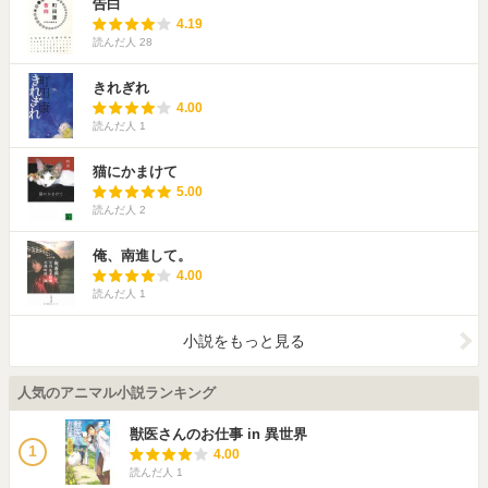
告白
4.19
読んだ人
28
きれぎれ
4.00
読んだ人
1
猫にかまけて
5.00
読んだ人
2
俺、南進して。
4.00
読んだ人
1
小説をもっと見る
人気のアニマル小説ランキング
獣医さんのお仕事 in 異世界
1
4.00
読んだ人
1