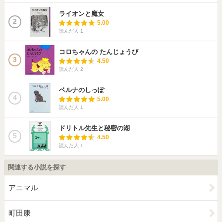
ライオンと魔女
2
5.00
読んだ人
1
コロちゃんの たんじょうび
3
4.50
読んだ人
2
ベルナのしっぽ
4
5.00
読んだ人
1
ドリトル先生と秘密の湖
5
4.50
読んだ人
1
関連する小説を探す
アニマル
町田康