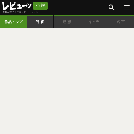
検索
小説
理解が深まる小説レビューサイト
作品トップ
評価
感想
キャラ
名言