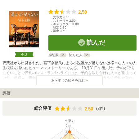
2.50
文章力
4.00
ストーリー
2.50
キャラクター
3.00
設定
2.75
演出
3.50
読んだ
小説
感想数
2
読んだ人
2
双葉社から出発された、宮下奈都氏による小説誰かが足りないは様々な人々の人
生模様を描いたヒューマンストーリーである。 10月31日午後六時。予約が取り
にくいことで評判のレストラン｢ハライ｣には、予約を取り付けた人々が集まって
いた。老婦人、青年、女性。人の数だけ人生模様があり、ようやく予約が取れ、
あらすじの続きを読む
それぞれの悩みや思いを胸に席に着いている。 ビデオを撮っていない部屋の外
に出ることが出来ない、引きこもり気味の青年。人の失敗の匂いを感じることが
出来、その力に悩む女性。認知症の症状が出てきている老婦人。それぞれが心に
評価
闇を抱えており、目の前の問題に逃れることも出来ず必死に向かい合う者、向か
い合う手段を模索する者、問題を認識しきれていない者人間模様に溢れたハライ
での食事を描いている。 宮下奈都氏は本作にて2012年、本屋大賞にノミネート
2.50
総合評価
(2件)
2.50
され、静かに何かを問いかける読み進みやすいストーリー構成に注目が集まった
作品である。
文章力
5
4
3