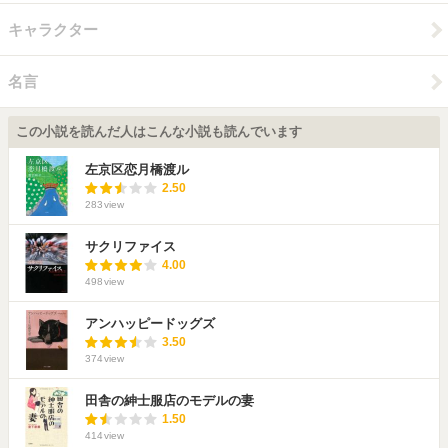
キャラクター
名言
この小説を読んだ人はこんな小説も読んでいます
左京区恋月橋渡ル
2.50
283
view
サクリファイス
4.00
498
view
アンハッピードッグズ
3.50
374
view
田舎の紳士服店のモデルの妻
1.50
414
view