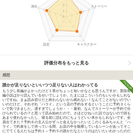
2
演出
ストーリー
1
0
設定
キャラクター
評価分布をもっと見る
感想
PICKUP
誰かが足りないといいつつ足りない人はわかってる
もう少し長編がよかったけど１章がちょっと短いかなとも思うんですが、普段長
編小説ばかり読んでいるせいでしょうか。たまにはこういうのもいいかもしれな
いですね。まぁ読み切りだと終わらないから眠れない！なんてことがないのでい
いのだけど。それぞれ「ハライ」という店の予約をするということに予約３くら
いで気づきました。遅すぎでしょうか・・・最初、なんでストーリーが予約で分
けられているの？と思って読み始めたので。さほどひねった話ではないので頭も
あまり使わなかったし、寝る前に読むのにちょうどいい本かもしれないです。全
員出てきた？予約６の主人公がずっと会えなかったいとこのくるみちゃんと「ハ
ライ」で約束をして待っている間、お店の中を観察しているシーンがあってそこ
にでてくる人たちは予約１～予約５の誰かだなというのはだいたいわかったのだ