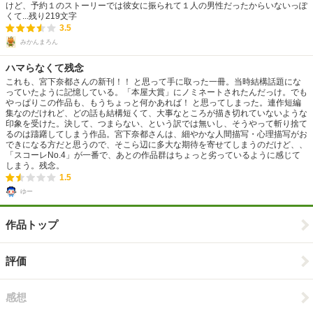
けど、予約１のストーリーでは彼女に振られて１人の男性だったからいないっぽ
くて...
残り
219
文字
3.5
みかんまろん
ハマらなくて残念
これも、宮下奈都さんの新刊！！ と思って手に取った一冊。当時結構話題にな
っていたように記憶している。「本屋大賞」にノミネートされたんだっけ。でも
やっぱりこの作品も、もうちょっと何かあれば！ と思ってしまった。連作短編
集なのだけれど、どの話も結構短くて、大事なところが描き切れていないような
印象を受けた。決して、つまらない、という訳では無いし、そうやって斬り捨て
るのは躊躇してしまう作品。宮下奈都さんは、細やかな人間描写・心理描写がお
できになる方だと思うので、そこら辺に多大な期待を寄せてしまうのだけど、、
「スコーレNo.4」が一番で、あとの作品群はちょっと劣っているように感じて
しまう。残念。
1.5
ゆー
作品トップ
評価
感想