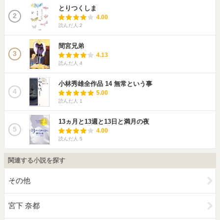
とりつくしま
2
4.00
読んだ人
2
間宮兄弟
3
4.13
読んだ人
4
小林秀雄全作品 14 無常という事
4
5.00
読んだ人
1
13ヵ月と13週と13日と満月の夜
5
4.00
読んだ人
5
関連する小説を探す
その他
宮下 奈都