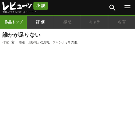
検索
小説
理解が深まる小説レビューサイト
作品トップ
評価
感想
キャラ
名言
誰かが足りない
作家
宮下 奈都
出版社
双葉社
ジャンル
その他