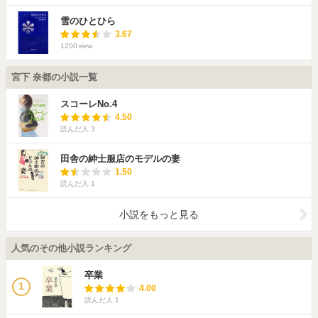
雪のひとひら
3.67
1200
view
宮下 奈都の小説一覧
スコーレNo.4
4.50
読んだ人
3
田舎の紳士服店のモデルの妻
1.50
読んだ人
1
小説をもっと見る
人気のその他小説ランキング
卒業
1
4.00
読んだ人
1