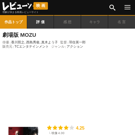
検索
映画
理解が深まる映画レビューサイト
作品トップ
評価
感想
キャラ
名言
劇場版 MOZU
俳優
香川照之
､
西島秀俊
､
真木よう子
監督
羽住英一郎
販売元
TCエンタテインメント
ジャンル
アクション
4.25
映像
4.00