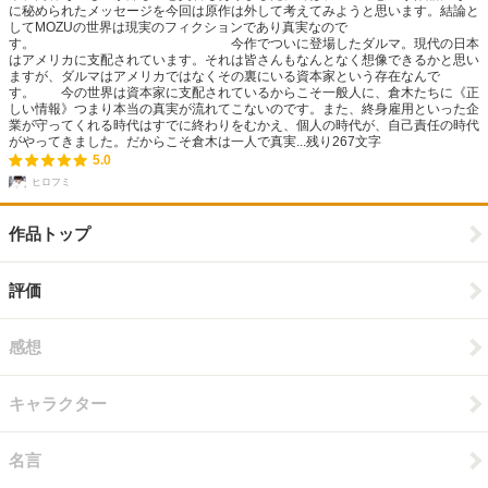
に秘められたメッセージを今回は原作は外して考えてみようと思います。結論と
してMOZUの世界は現実のフィクションであり真実なので
す。 今作でついに登場したダルマ。現代の日本
はアメリカに支配されています。それは皆さんもなんとなく想像できるかと思い
ますが、ダルマはアメリカではなくその裏にいる資本家という存在なんで
す。 今の世界は資本家に支配されているからこそ一般人に、倉木たちに《正
しい情報》つまり本当の真実が流れてこないのです。また、終身雇用といった企
業が守ってくれる時代はすでに終わりをむかえ、個人の時代が、自己責任の時代
がやってきました。だからこそ倉木は一人で真実...
残り
267
文字
5.0
ヒロフミ
作品トップ
評価
感想
キャラクター
名言