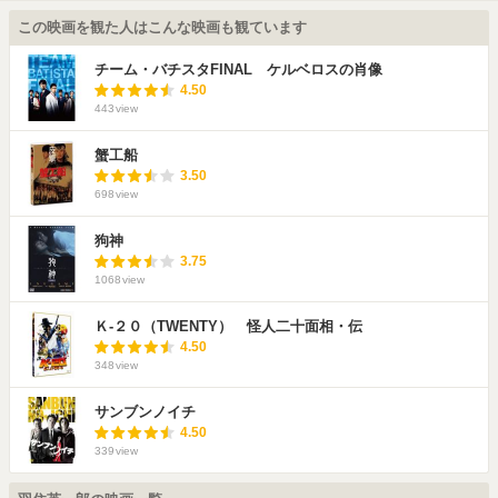
この映画を観た人はこんな映画も観ています
チーム・バチスタFINAL ケルベロスの肖像
4.50
443
view
蟹工船
3.50
698
view
狗神
3.75
1068
view
Ｋ-２０（TWENTY） 怪人二十面相・伝
4.50
348
view
サンブンノイチ
4.50
339
view