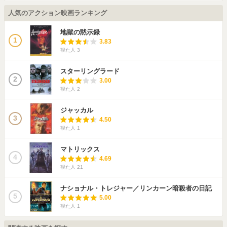
人気のアクション映画ランキング
地獄の黙示録
1
3.83
観た人
3
スターリングラード
2
3.00
観た人
2
ジャッカル
3
4.50
観た人
1
マトリックス
4
4.69
観た人
21
ナショナル・トレジャー／リンカーン暗殺者の日記
5
5.00
観た人
1