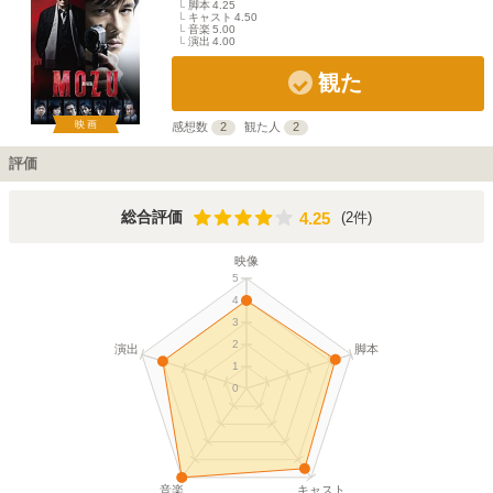
脚本
4.25
キャスト
4.50
音楽
5.00
演出
4.00
観た
映画
感想数
2
観た人
2
評価
4.25
総合評価
(2件)
4.25
映像
5
4
3
2
演出
脚本
1
0
音楽
キャスト