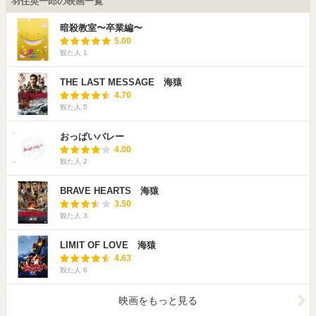
羽住英一郎の映画一覧
暗殺教室〜卒業編〜
5.00
観た人
1
THE LAST MESSAGE 海猿
4.70
観た人
5
おっぱいバレー
4.00
観た人
2
BRAVE HEARTS 海猿
3.50
観た人
3
LIMIT OF LOVE 海猿
4.63
観た人
6
映画をもっと見る