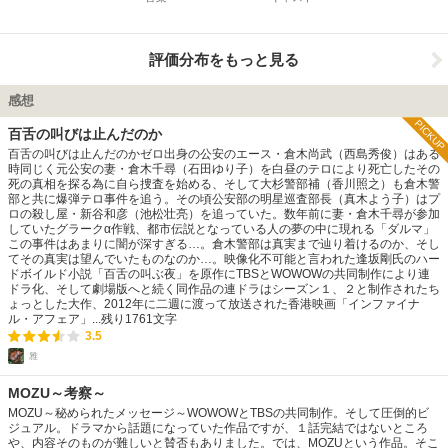
評価分布をもっと見る
感想
PICKUP
百舌の叫びは止んだのか
百舌の叫びは止んだのかゼロ出身の公安のエース・倉木尚武（西島秀俊）はある
時同じく元公安の妻・倉木千尋（石田ゆり子）を白昼のテロにより死亡したその
死の真相を探る為に自ら捜査を始める、そして大杉警部補（香川照之）も倉木警
部と共に爆弾テロ事件を追う。その頃公安部の明星巡査部長（真木よう子）はプ
ロの殺し屋・新谷和彦（池松壮亮）を追っていた。数年前に妻・倉木千尋が参加
していたグラークα作戦、都市伝説となっている人の夢の中に現れる「ダルマ」
この事件はあまりに闇が深すぎる…。倉木警部は真実まで辿り着けるのか、そし
てその真実は望んでいたものなのか…。映像化不可能と言われた逢坂剛氏のハー
ドボイルド小説「百舌の叫ぶ夜」を原作にTBSとWOWOWの共同制作により連
ドラ化、そして劇場版へと続く同作品の連ドラはシーズン１、２と制作されたち
ょっとした大作、2012年に二週に渡って放送された香港映画「インファイナ
ル・アフェア」...
残り
1761
文字
3.5
雅
MOZU～考察～
MOZU～秘められたメッセージ～WOWOWとTBSの共同制作。そして圧倒的ビ
ジュアル。ドラマから話題になっていた作品ですが、１話完結ではないところ
や、内容そのものが難しいと賛否もありました。では、MOZUという作品。そこ