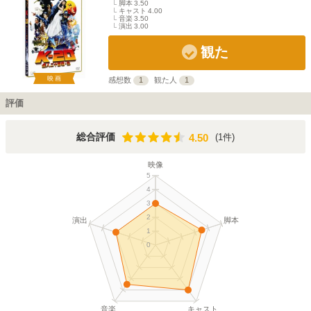
脚本
3.50
キャスト
4.00
音楽
3.50
演出
3.00
観た
映画
感想数
1
観た人
1
評価
4.50
総合評価
(1件)
4.50
映像
5
4
3
2
演出
脚本
1
0
音楽
キャスト