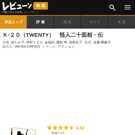
検索
映画
理解が深まる映画レビューサイト
作品トップ
評価
感想
キャラ
名言
Ｋ-２０（TWENTY） 怪人二十面相・伝
俳優
松たか子
､
仲村トオル
､
金城武
､
國村 隼
､
高島礼子
監督
佐藤 嗣麻子
販売元
VAP,INC(VAP)(D)
ジャンル
アクション
4.50
映像
3.00