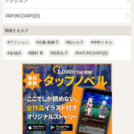
アクション
VAP,INC(VAP)(D)
関連するタグ
アクション
佐藤 嗣麻子
松たか子
仲村トオル
金城武
國村 隼
高島礼子
VAP,INC(VAP)(D)