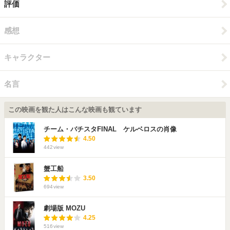
評価
感想
キャラクター
名言
この映画を観た人はこんな映画も観ています
チーム・バチスタFINAL ケルベロスの肖像
4.50
442
view
蟹工船
3.50
694
view
劇場版 MOZU
4.25
516
view