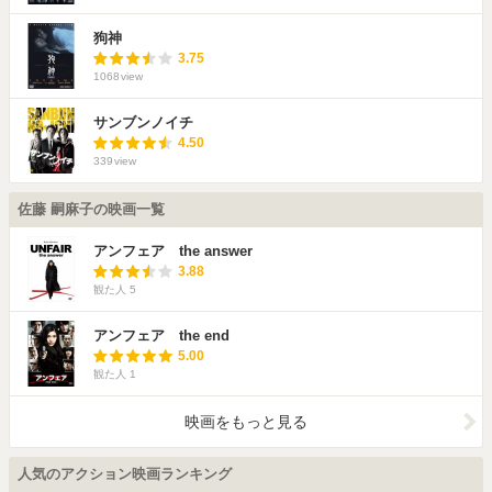
狗神
3.75
1068
view
サンブンノイチ
4.50
339
view
佐藤 嗣麻子の映画一覧
アンフェア the answer
3.88
観た人
5
アンフェア the end
5.00
観た人
1
映画をもっと見る
人気のアクション映画ランキング