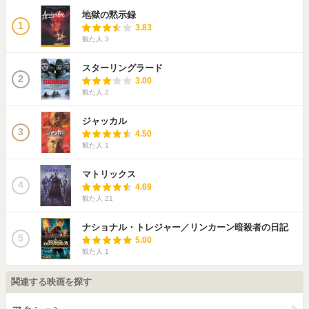
地獄の黙示録
1
3.83
観た人
3
スターリングラード
2
3.00
観た人
2
ジャッカル
3
4.50
観た人
1
マトリックス
4
4.69
観た人
21
ナショナル・トレジャー／リンカーン暗殺者の日記
5
5.00
観た人
1
関連する映画を探す