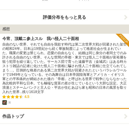
評価分布をもっと見る
感想
PICKUP
今宵、頂戴ニ参上スル 我ハ怪人二十面相
自由のない世界、それでも自由を我欲す時代は第二次世界大戦が回避された架空
の昭和24年。日本は19世紀から続く華族制度によって格差社会が生まれてい
た。職業の変更は禁じられ、恋愛の自由もなく、結婚は同じ身分の者同士でのみ
許される自由のない世界。そんな世間の帝都・東京では怪人二十面相が富裕層を
狙う犯罪を繰り返していた。サーカス団で育った遠藤平吉（金城武）はある時カ
ストリ雑誌の記者に化けた怪人二十面相に騙され怪人二十面相に仕立てられてし
まう…。圧倒的な格差のある第二次世界大戦が回避されたというパラレルワール
ドで1949年となっている。その為舞台は日本帝国陸海軍とアメリカ・イギリス
軍との平和条約が締結された後の「帝都」と呼ばれる世界で戦争にならなかった
為比較的平和な日本。でも極端な貧富の差が生じているという大胆な設定。大正
浪漫とスチームパンクと主人公・平吉が住むあばら家も昭和の日本の風景を取り
入れた世界...
残り
1618
文字
4.5
雅
作品トップ