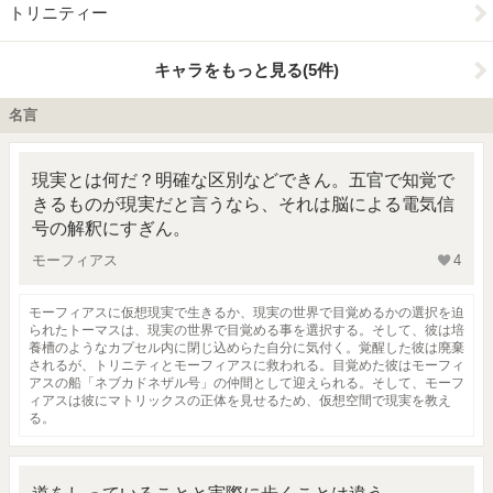
トリニティー
キャラをもっと見る(5件)
名言
現実とは何だ？明確な区別などできん。五官で知覚で
きるものが現実だと言うなら、それは脳による電気信
号の解釈にすぎん。
モーフィアス
4
モーフィアスに仮想現実で生きるか、現実の世界で目覚めるかの選択を迫
られたトーマスは、現実の世界で目覚める事を選択する。そして、彼は培
養槽のようなカプセル内に閉じ込めらた自分に気付く。覚醒した彼は廃棄
されるが、トリニティとモーフィアスに救われる。目覚めた彼はモーフィ
アスの船「ネブカドネザル号」の仲間として迎えられる。そして、モーフ
ィアスは彼にマトリックスの正体を見せるため、仮想空間で現実を教え
る。