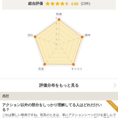
価を受ける。 また、この作品は三部構成で作られており続編のリローデッド、
4.69
総合評価
(13件)
4.69
レボリューションズを経て完結するものである。 2003年５月20日には映画と密
接な関係のあるゲーム「ENTER THE MATRIX」が発売された。
映像
5
4
3
2
演出
脚本
1
0
音楽
キャスト
評価分布をもっと見る
感想
PICKUP
アクション以外の部分をしっかり理解してる人はどれだけい
る？
これは難しい映画ですね。初見のときは、単にアクションシーンだけを楽しんで