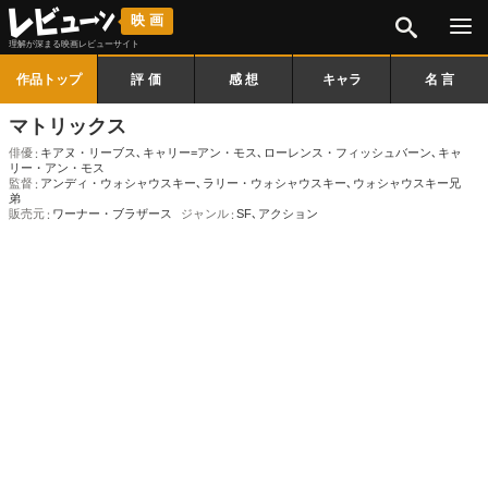
検索
映画
理解が深まる映画レビューサイト
作品トップ
評価
感想
キャラ
名言
マトリックス
俳優
キアヌ・リーブス
､
キャリー=アン・モス
､
ローレンス・フィッシュバーン
､
キャ
リー・アン・モス
監督
アンディ・ウォシャウスキー
､
ラリー・ウォシャウスキー
､
ウォシャウスキー兄
弟
販売元
ワーナー・ブラザース
ジャンル
SF
､
アクション