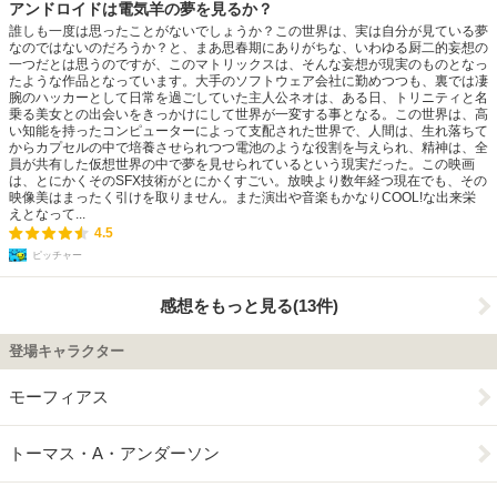
アンドロイドは電気羊の夢を見るか？
誰しも一度は思ったことがないでしょうか？この世界は、実は自分が見ている夢
なのではないのだろうか？と、まあ思春期にありがちな、いわゆる厨二的妄想の
一つだとは思うのですが、このマトリックスは、そんな妄想が現実のものとなっ
たような作品となっています。大手のソフトウェア会社に勤めつつも、裏では凄
腕のハッカーとして日常を過ごしていた主人公ネオは、ある日、トリニティと名
乗る美女との出会いをきっかけにして世界が一変する事となる。この世界は、高
い知能を持ったコンピューターによって支配された世界で、人間は、生れ落ちて
からカプセルの中で培養させられつつ電池のような役割を与えられ、精神は、全
員が共有した仮想世界の中で夢を見せられているという現実だった。この映画
は、とにかくそのSFX技術がとにかくすごい。放映より数年経つ現在でも、その
映像美はまったく引けを取りません。また演出や音楽もかなりCOOL!な出来栄
えとなって...
4.5
ピッチャー
感想をもっと見る(13件)
登場キャラクター
モーフィアス
トーマス・A・アンダーソン