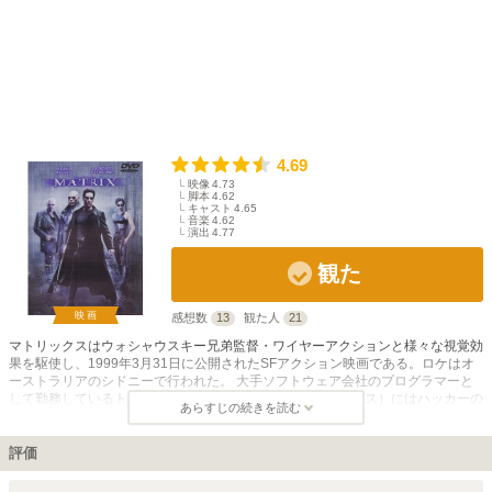
4.69
映像
4.73
脚本
4.62
キャスト
4.65
音楽
4.62
演出
4.77
観た
映画
感想数
13
観た人
21
マトリックスはウォシャウスキー兄弟監督・ワイヤーアクションと様々な視覚効
果を駆使し、1999年3月31日に公開されたSFアクション映画である。ロケはオ
ーストラリアのシドニーで行われた。 大手ソフトウェア会社のプログラマーと
して勤務しているトーマス・アンダーソン（キアヌ・リーヴス）にはハッカーの
あらすじの続きを読む
ネオという裏の顔があり、なんとなく開いたメールをきっかけに仮想世界と現実
世界を知ることとなる。モーフィアス（ローレンス・フィッシュバーン）やトリ
ニティー（キャリー＝アン・モス）らと共に、強大な敵であるエージェント・ス
評価
ミス（ヒューゴ・ヴィーヴィング）と壮絶な戦いを繰り広げる作品である。
1999年のアカデミー賞では視覚効果賞・編集賞・音響編集賞を受賞し、高い評