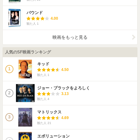
バウンド
4.00
観た人
1
映画をもっと見る
人気のSF映画ランキング
キッド
1
4.50
観た人
1
ジョー・ブラックをよろしく
2
3.13
観た人
4
マトリックス
3
4.69
観た人
21
エボリューション