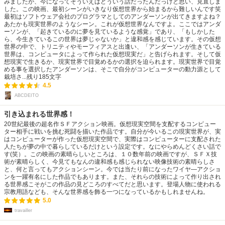
みましたが、今になってそういえばどういう話だったんだっけと思い、見直しま
した。この映画、最初シーンがいきなり仮想世界から始まるから難しいんです笑
最初はソフトウェア会社のプログラマとしてのアンダーソンが出てきますよね？
あたかも現実世界のようなシーン。これが仮想世界なんですよ。ここではアンダ
ーソンが、「起きているのに夢を見ているような感覚」であり、「もしかした
ら、今生きているこの世界は夢じゃないか」と違和感を感じています。その仮想
世界の中で、トリニティやモーフィアスと出逢い、「アンダーソンが生きている
世界は、コンピュータによって作られた仮想現実だ」と告げられます。そして仮
想現実で生きるか、現実世界で目覚めるかの選択を迫られます。現実世界で目覚
める事を選択したアンダーソンは、そこで自分がコンピューターの動力源として
栽培さ...
残り
185
文字
4.5
ABCDEITO
引き込まれる世界感！
20世紀最後の超名作ＳＦアクション映画。仮想現実空間を支配するコンピュー
ター相手に戦いを挑む死闘を描いた作品です。自分が今いるこの現実世界が、実
はコンピューターが作った仮想現実空間で、実際はコンピューターに支配された
人たちが夢の中で暮らしているだけという設定です。なにやらめんどくさい話で
す(笑）。この映画の素晴らしいところは、１０数年前の映画ですが、ＳＦＸ技
術が素晴らしく、今見てもなんの違和感も感じられない映像技術の素晴らしさ
と、何と言ってもアクションシーン。今では当たり前になったワイヤ―アクショ
ンを一躍有名にした作品でもあります。また、それらの技術によって作り出され
る世界感こそがこの作品の見どころのすべてだと思います。登場人物に使われる
宗教用語なども、そんな世界感を飾る一つになっているかもしれませんね。
5.0
travailler