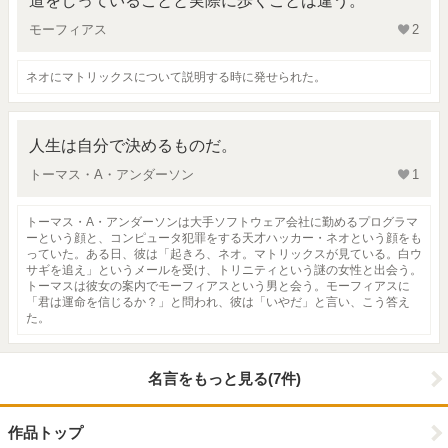
道をしっていることと実際に歩くことは違う。
モーフィアス
2
ネオにマトリックスについて説明する時に発せられた。
人生は自分で決めるものだ。
トーマス・A・アンダーソン
1
トーマス・A・アンダーソンは大手ソフトウェア会社に勤めるプログラマ
ーという顔と、コンピュータ犯罪をする天才ハッカー・ネオという顔をも
っていた。ある日、彼は「起きろ、ネオ。マトリックスが見ている。白ウ
サギを追え」というメールを受け、トリニティという謎の女性と出会う。
トーマスは彼女の案内でモーフィアスという男と会う。モーフィアスに
「君は運命を信じるか？」と問われ、彼は「いやだ」と言い、こう答え
た。
名言をもっと見る(7件)
作品トップ