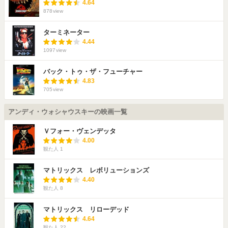
4.64
878
view
ターミネーター
4.44
1097
view
バック・トゥ・ザ・フューチャー
4.83
705
view
アンディ・ウォシャウスキーの映画一覧
Ｖフォー・ヴェンデッタ
4.00
観た人
1
マトリックス レボリューションズ
4.40
観た人
8
マトリックス リローデッド
4.64
観た人
22