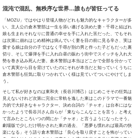
混沌で混乱、無秩序な世界…誰もが皆狂ってる
「MOZU」ではやはり登場人物がどれも魅力的なキャラクターが多
い、主人公の倉木警部は一生を添い遂げる決めた妻・千尋と結ばれ
娘も生まれそれなりに普通の幸せを手に入れた筈だった、でもそれ
は次第に崩れはじめ精神は病んでいく妻を目の前に見る辛さ、実は
愛する娘は自分の子ではなく千尋が別の男と作った子どもだった裏
切り、そして爆弾を手に入れ白昼の賑わう街中でスイッチを入れ大
勢を巻き込み死んだ妻。倉木警部は本当はどこかで全部を分かって
いて真実から目を背けていたのにそれが本当だと知っていくうちに
倉木警部も狂気に取りつかれていく様は見ていてついにやけてしま
う。
そして私が好きなのは東和夫（長谷川博己）はじめこそその狂気は
見えないけれど次第に完全に常軌を逸した東はこのドラマで一番魅
力的で大好きなキャラクター、決め台詞の「チャオ」は台本にはな
かったようで長谷川さん自らが「東ならこんなことを言う」と考え
て言みたところいつの間にか「チャオ」と言うようになったそう。
劇場版で少しだけ明かされた東の過去、「悪夢も慣れれば最高の快
楽になる」そう語り倉木警部は「良心を取り戻すことを怖がってい