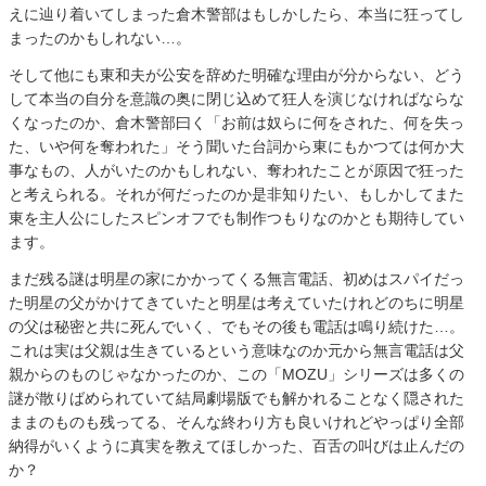
えに辿り着いてしまった倉木警部はもしかしたら、本当に狂ってし
まったのかもしれない…。
そして他にも東和夫が公安を辞めた明確な理由が分からない、どう
して本当の自分を意識の奥に閉じ込めて狂人を演じなければならな
くなったのか、倉木警部曰く「お前は奴らに何をされた、何を失っ
た、いや何を奪われた」そう聞いた台詞から東にもかつては何か大
事なもの、人がいたのかもしれない、奪われたことが原因で狂った
と考えられる。それが何だったのか是非知りたい、もしかしてまた
東を主人公にしたスピンオフでも制作つもりなのかとも期待してい
ます。
まだ残る謎は明星の家にかかってくる無言電話、初めはスパイだっ
た明星の父がかけてきていたと明星は考えていたけれどのちに明星
の父は秘密と共に死んでいく、でもその後も電話は鳴り続けた…。
これは実は父親は生きているという意味なのか元から無言電話は父
親からのものじゃなかったのか、この「MOZU」シリーズは多くの
謎が散りばめられていて結局劇場版でも解かれることなく隠された
ままのものも残ってる、そんな終わり方も良いけれどやっぱり全部
納得がいくように真実を教えてほしかった、百舌の叫びは止んだの
か？