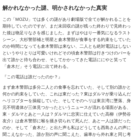
解かれなかった謎、明かされなかった真実
この「MOZU」では多くの謎があり劇場版で全てが解かれることを
期待していたのですが、まだ未回収の謎が残った終わりで見終わっ
た後は物足りなさを感じました。まずはやはり一番気になるラスト
シーン、大杉警部補と明星と倉木警部が食事をする約束をしていた
のか時間になっても倉木警部は来ない、二人とも絶対電話はしない
というやりとりは可愛いけれどその頃倉木警部は行きつけのバーを
出て誰かと待ち合わせ、そしてかかってきた電話ににやと笑って
「倉木だ」そう電話に出て終わる。
『この電話は誰だったのか？』
まず倉木警部は多分二人との食事を忘れていた、そして別の誰かと
何かの約束をしていた、これは東だった？東はダルマが乗り込んだ
ヘリコプターを操縦していた、そしてそのヘリは東京湾に墜落、身
元不明遺体が三体見つかったというニュースが流れる場面がある、
東・ダルマとあと一人は？ダルマに忠実に仕えていた高柳（伊勢谷
友介）は倉木警部に喉を掻き切られて死んだ、あと一人は誰だった
のか、そして「倉木だ」と出た声も私はどうしても西島さんの声に
聞こえなかった、誰か別の声に聞こえた、歯車から外れ東と同じ考