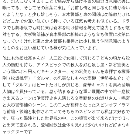
る、別人になりすますことで痛みから逃げ本当の自分は意識の奥に
眠ってる」そしてその言葉に東は「お前も俺と同じ考えに辿り着い
たようだな」と少し嬉しそう、倉木警部と東の関係は勿論敵だけれ
どどこかでお互い似ていて持っている狂気も考えも似ている。ドラ
マでも劇場版でも時に東は倉木を助け情報を与えて協力もするが敵
対もする、大杉警部補が倉木警部の相棒のような立ち位置に次第に
なっていくけれど東と倉木警部も相棒とは少し違う仲間意識のよう
なものをお互い感じている様が気に入っています。
他にも池松壮亮さんが一人二役で女装して演じる子どもの頃から殺
人の衝動を持ち、アイスピックでの殺人を好む殺し屋・新谷宏美と
いう頭のぶっ飛んだキャラクター、その宏美ちゃんを崇拝する権藤
剛（松坂桃李）「ダルマ」の忠実なしもべの高柳（伊勢谷友介）そ
して「ダルマ」はビートたけしが演じる、豪華キャストを集め登場
人物は全員狂っている。息が詰まるような重い展開の中で唯一息抜
き出来るシーンは伊藤淳史さん演じる交番勤務のお巡りさん・鳴宮
と大杉警部補のシーン。この二人が相棒となったスピンオフドラマ
も前編・後編と制作されていてそちらのスピンオフも私は大好きで
す、狂った混沌とした世界観の中、この鳴宮が出て来るだけでほっ
と出来て癒される、登場回数は全体を見れば少ないけれど好きなキ
ャラクターです