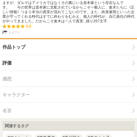
ますが、ダルマはアメリカではなくその裏にいる資本家という存在なんで
す。 今の世界は資本家に支配されているからこそ一般人に、倉木たちに《正
しい情報》つまり本当の真実が流れてこないのです。また、終身雇用といった企
業が守ってくれる時代はすでに終わりをむかえ、個人の時代が、自己責任の時代
がやってきました。だからこそ倉木は一人で真実...
残り
267
文字
5.0
ヒロフミ
作品トップ
評価
感想
キャラクター
名言
関連するタグ