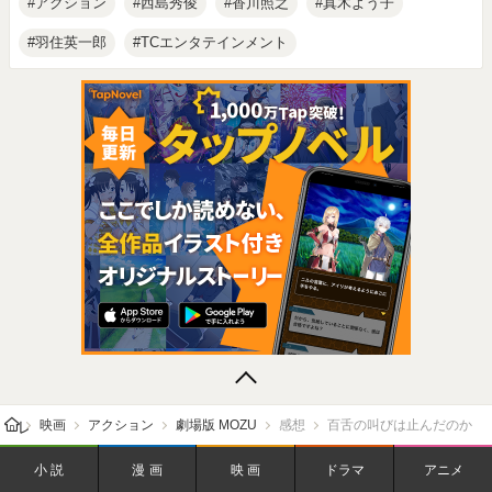
アクション
西島秀俊
香川照之
真木よう子
羽住英一郎
TCエンタテインメント
レビューン トップ
映画
アクション
劇場版 MOZU
感想
百舌の叫びは止んだのか
小説
漫画
映画
ドラマ
アニメ