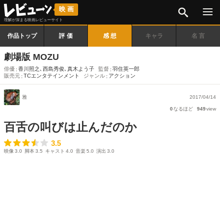
検索
映画
理解が深まる映画レビューサイト
作品トップ
評価
感想
キャラ
名言
劇場版 MOZU
俳優
香川照之
､
西島秀俊
､
真木よう子
監督
羽住英一郎
販売元
TCエンタテインメント
ジャンル
アクション
雅
2017/04/14
0
なるほど
949
view
百舌の叫びは止んだのか
3.5
3.5
映像
3.0
脚本
3.5
キャスト
4.0
音楽
5.0
演出
3.0