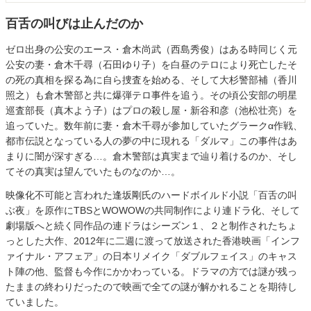
百舌の叫びは止んだのか
ゼロ出身の公安のエース・倉木尚武（西島秀俊）はある時同じく元
公安の妻・倉木千尋（石田ゆり子）を白昼のテロにより死亡したそ
の死の真相を探る為に自ら捜査を始める、そして大杉警部補（香川
照之）も倉木警部と共に爆弾テロ事件を追う。その頃公安部の明星
巡査部長（真木よう子）はプロの殺し屋・新谷和彦（池松壮亮）を
追っていた。数年前に妻・倉木千尋が参加していたグラークα作戦、
都市伝説となっている人の夢の中に現れる「ダルマ」この事件はあ
まりに闇が深すぎる…。倉木警部は真実まで辿り着けるのか、そし
てその真実は望んでいたものなのか…。
映像化不可能と言われた逢坂剛氏のハードボイルド小説「百舌の叫
ぶ夜」を原作にTBSとWOWOWの共同制作により連ドラ化、そして
劇場版へと続く同作品の連ドラはシーズン１、２と制作されたちょ
っとした大作、2012年に二週に渡って放送された香港映画「インフ
ァイナル・アフェア」の日本リメイク「ダブルフェイス」のキャス
ト陣の他、監督も今作にかかわっている。ドラマの方では謎が残っ
たままの終わりだったので映画で全ての謎が解かれることを期待し
ていました。