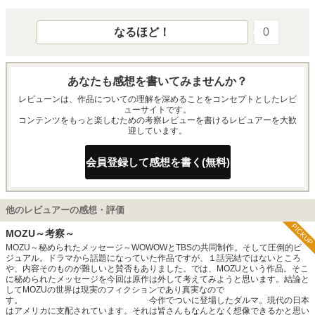
なるほど！
0
あなたも感想を書いてみませんか？
レビューンは、作品についての理解を深めることをコンセプトとしたレビ
ューサイトです。
コンテンツをもっと楽しむための考察レビューを書けるレビュアーを大歓
迎しています。
会員登録して感想を書く(無料)
他のレビュアーの感想・評価
PICKUP
MOZU～考察～
MOZU～秘められたメッセージ～WOWOWとTBSの共同制作。そして圧倒的ビ
ジュアル。ドラマから話題になっていた作品ですが、１話完結ではないところ
や、内容そのものが難しいと賛否もありました。では、MOZUという作品。そこ
に秘められたメッセージを今回は原作は外して考えてみようと思います。結論と
してMOZUの世界は現実のフィクションであり真実なので
す。 今作でついに登場したダルマ。現代の日本
はアメリカに支配されています。それは皆さんもなんとなく想像できるかと思い