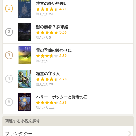
注文の多い料理店
1
4.71
読んだ人
24
獣の奏者 3 探求編
2
5.00
読んだ人
5
雷の季節の終わりに
3
3.50
読んだ人
1
精霊の守り人
4
4.70
読んだ人
20
ハリー・ポッターと賢者の石
5
4.76
読んだ人
112
関連する小説を探す
ファンタジー