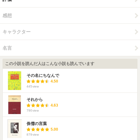
感想
キャラクター
名言
この小説を読んだ人はこんな小説も読んでいます
その名にちなんで
4.50
445
view
それから
4.63
790
view
侏儒の言葉
5.00
879
view