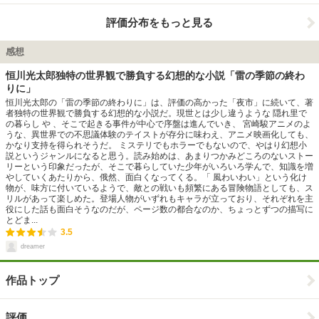
評価分布をもっと見る
感想
恒川光太郎独特の世界観で勝負する幻想的な小説「雷の季節の終わ
りに」
恒川光太郎の「雷の季節の終わりに」は、評価の高かった「夜市」に続いて、著
者独特の世界観で勝負する幻想的な小説だ。現世とは少し違うような 隠れ里で
の暮らし や 、そこで起きる事件が中心で序盤は進んでいき、 宮崎駿アニメのよ
うな、異世界での不思議体験のテイストが存分に味わえ、アニメ映画化しても、
かなり支持を得られそうだ。 ミステリでもホラーでもないので、やはり幻想小
説というジャンルになると思う。読み始めは、あまりつかみどころのないストー
リーという印象だったが、そこで暮らしていた少年がいろいろ学んで、知識を増
やしていくあたりから、俄然、面白くなってくる。「 風わいわい」という化け
物が、味方に付いているようで、敵との戦いも頻繁にある冒険物語としても、ス
リルがあって楽しめた。登場人物がいずれもキャラが立っており、それぞれを主
役にした話も面白そうなのだが、ページ数の都合なのか、ちょっとずつの描写に
とどま...
3.5
dreamer
作品トップ
評価