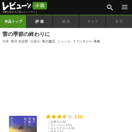
検索
小説
理解が深まる小説レビューサイト
作品トップ
評価
感想
キャラ
名言
雷の季節の終わりに
作家
恒川 光太郎
出版社
角川書店
ジャンル
ファンタジー
､
青春
3.50
文章力
3.50
ストーリー
3.50
キャラクター
3.50
設定
3.50