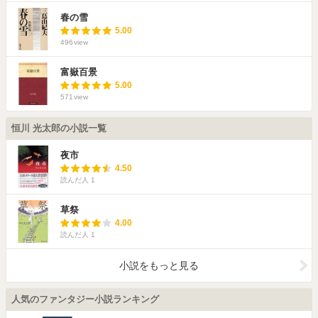
春の雪
5.00
496
view
富嶽百景
5.00
571
view
恒川 光太郎の小説一覧
夜市
4.50
読んだ人
1
草祭
4.00
読んだ人
1
小説をもっと見る
人気のファンタジー小説ランキング