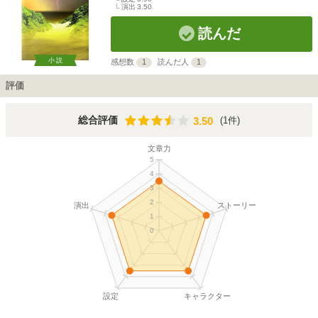
演出
3.50
読んだ
小説
感想数
1
読んだ人
1
評価
3.50
総合評価
(1件)
3.50
文章力
5
4
3
2
演出
ストーリー
1
0
設定
キャラクター