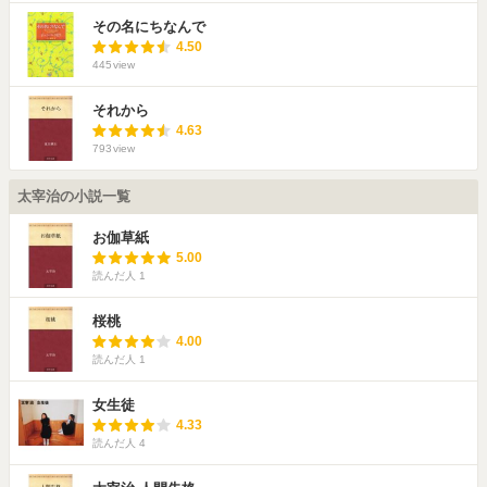
その名にちなんで
4.50
445
view
それから
4.63
793
view
太宰治の小説一覧
お伽草紙
5.00
読んだ人
1
桜桃
4.00
読んだ人
1
女生徒
4.33
読んだ人
4