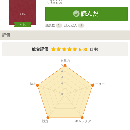
演出
5.00
読んだ
小説
感想数
1
読んだ人
1
評価
5.00
総合評価
(1件)
5.00
文章力
5
4
3
2
演出
ストーリー
1
0
設定
キャラクター