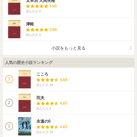
太宰治 人間失格
5.00
読んだ人
4
津軽
5.00
読んだ人
4
小説をもっと見る
人気の歴史小説ランキング
こころ
1
4.64
読んだ人
49
坑夫
2
4.67
読んだ人
4
永遠の0
3
4.67
読んだ人
53