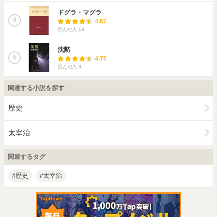
ドグラ・マグラ
4
4.67
読んだ人
13
沈黙
5
4.75
読んだ人
3
関連する小説を探す
歴史
太宰治
関連するタグ
歴史
太宰治