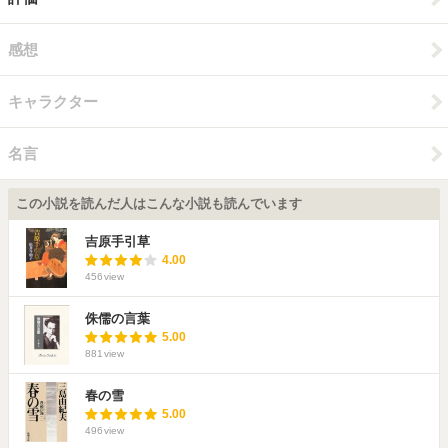
感想
キャラクター
名言
この小説を読んだ人はこんな小説も読んでいます
吉原手引草
4.00
456
view
侏儒の言葉
5.00
881
view
春の雪
5.00
496
view