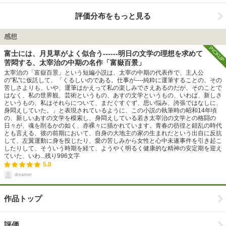
評価分布をもっと見る
感想
PICKUP
富士には、月見草がよく似合う------明日の文学の理想を求めて
苦悶する、太宰治の中期の名作「富嶽百景」
太宰治の「富嶽百景」という短編小説は、太宰の中期の代表作で、主人公
の"私"に仮託して、「くるしいのである。仕事が----純粋に運筆することの、その
苦しさよりも、いや、運筆はかえって私の楽しみでさえあるのだが、そのことで
はなく、私の世界観、芸術というもの、あすの文学というもの、いわば、新しさ
というもの、私はそれらについて、まだぐすぐず、思い悩み、誇張ではなしに、
身悶えしていた。」と表現されているように、この小説の執筆時の昭和14年頃
の、新しいあすの文学を模索し、身悶えしている若き太宰治の文学との格闘の
日々が、魂を削るかの如く、赤裸々に描かれています。青春の彷徨と錯乱の時代
とも言える、彼の前期において、自身の大地主の家の生まれだという出自に反抗
して、左翼運動に身を投じたり、愛の苦しみから女性と心中未遂事件を引き起こ
したりして、そういう時期を経て、ようやく明るく健康的な精神の安定期を迎え
ていた、いわ...
残り
996
文字
5.0
dreamer
作品トップ
評価