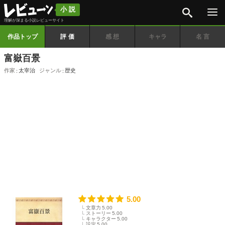
検索
小説
理解が深まる小説レビューサイト
作品トップ
評価
感想
キャラ
名言
富嶽百景
作家
太宰治
ジャンル
歴史
5.00
文章力
5.00
ストーリー
5.00
キャラクター
5.00
設定
5.00