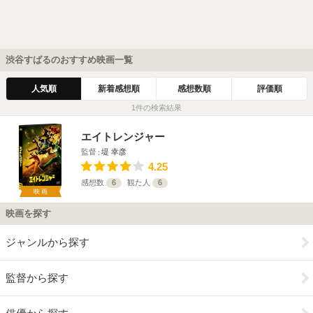
渋谷すばるのおすすめ映画一覧
人気順
新着感想順
感想数順
評価順
1件の検索結果
エイトレンジャー
監督
堤 幸彦
4.25
感想数
6
観た人
6
映画
映画を探す
ジャンルから探す
監督から探す