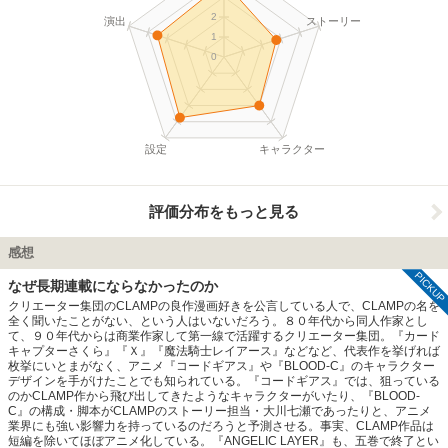
2
演出
ストーリー
1
0
設定
キャラクター
評価分布をもっと見る
感想
PICKUP
なぜ長期連載にならなかったのか
クリエーター集団のCLAMPの良作漫画好きを公言している人で、CLAMPの名を
全く聞いたことがない、という人はいないだろう。８０年代から同人作家とし
て、９０年代からは商業作家して第一線で活躍するクリエーター集団。『カード
キャプターさくら』『Ｘ』『魔法騎士レイアース』などなど、代表作を挙げれば
枚挙にいとまがなく、アニメ『コードギアス』や『BLOOD‐C』のキャラクター
デザインを手がけたことでも知られている。『コードギアス』では、狙っている
のかCLAMP作から飛び出してきたようなキャラクターがいたり、『BLOOD‐
C』の構成・脚本がCLAMPのストーリー担当・大川七瀬であったりと、アニメ
業界にも強い影響力を持っているのだろうと予測させる。事実、CLAMP作品は
短編を除いてほぼアニメ化している。『ANGELIC LAYER』も、五巻で終了とい