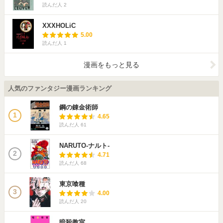
読んだ人
2
XXXHOLiC
5.00
読んだ人
1
漫画をもっと見る
人気のファンタジー漫画ランキング
鋼の錬金術師
1
4.65
読んだ人
61
NARUTO-ナルト-
2
4.71
読んだ人
68
東京喰種
3
4.00
読んだ人
20
暗殺教室