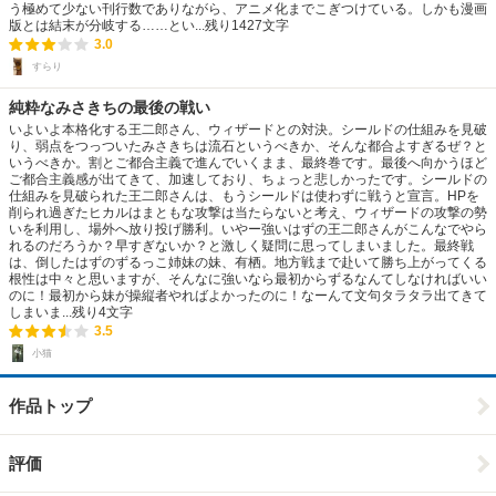
う極めて少ない刊行数でありながら、アニメ化までこぎつけている。しかも漫画
版とは結末が分岐する……とい...
残り
1427
文字
3.0
すらり
純粋なみさきちの最後の戦い
いよいよ本格化する王二郎さん、ウィザードとの対決。シールドの仕組みを見破
り、弱点をつっついたみさきちは流石というべきか、そんな都合よすぎるぜ？と
いうべきか。割とご都合主義で進んでいくまま、最終巻です。最後へ向かうほど
ご都合主義感が出てきて、加速しており、ちょっと悲しかったです。シールドの
仕組みを見破られた王二郎さんは、もうシールドは使わずに戦うと宣言。HPを
削られ過ぎたヒカルはまともな攻撃は当たらないと考え、ウィザードの攻撃の勢
いを利用し、場外へ放り投げ勝利。いやー強いはずの王二郎さんがこんなでやら
れるのだろうか？早すぎないか？と激しく疑問に思ってしまいました。最終戦
は、倒したはずのずるっこ姉妹の妹、有栖。地方戦まで赴いて勝ち上がってくる
根性は中々と思いますが、そんなに強いなら最初からずるなんてしなければいい
のに！最初から妹が操縦者やればよかったのに！なーんて文句タラタラ出てきて
しまいま...
残り
4
文字
3.5
小猫
作品トップ
評価