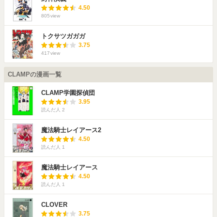
4.50
805
view
トクサツガガガ
3.75
417
view
CLAMPの漫画一覧
CLAMP学園探偵団
3.95
読んだ人
2
魔法騎士レイアース2
4.50
読んだ人
1
魔法騎士レイアース
4.50
読んだ人
1
CLOVER
3.75