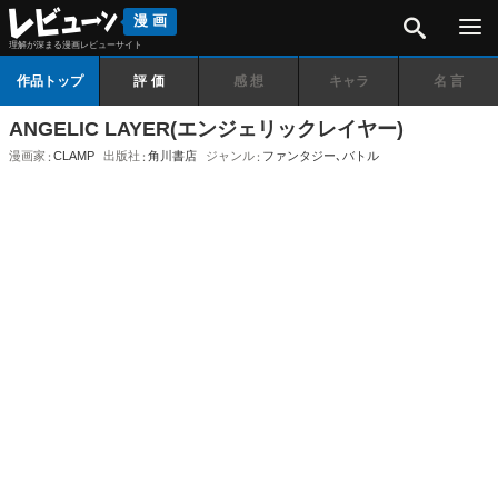
検索
漫画
理解が深まる漫画レビューサイト
作品トップ
評価
感想
キャラ
名言
ANGELIC LAYER(エンジェリックレイヤー)
漫画家
CLAMP
出版社
角川書店
ジャンル
ファンタジー
､
バトル