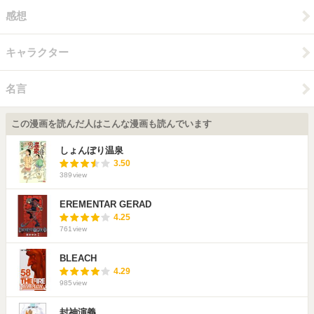
感想
キャラクター
名言
この漫画を読んだ人はこんな漫画も読んでいます
しょんぼり温泉
3.50
389
view
EREMENTAR GERAD
4.25
761
view
BLEACH
4.29
985
view
封神演義