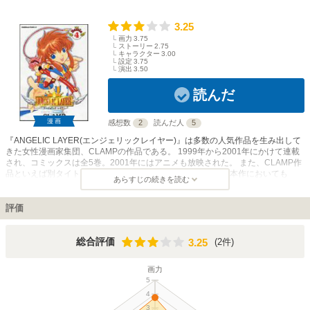
3.25
画力
3.75
ストーリー
2.75
キャラクター
3.00
設定
3.75
演出
3.50
読んだ
漫画
感想数
2
読んだ人
5
『ANGELIC LAYER(エンジェリックレイヤー)』は多数の人気作品を生み出して
きた女性漫画家集団、CLAMPの作品である。 1999年から2001年にかけて連載
され、コミックスは全5巻。2001年にはアニメも放映された。 また、CLAMP作
品といえば別タイトルとリンクしていることが多々あるが、本作においても
あらすじの続きを読む
CLAMPの別の人気作品『ちょびっツ』と関わりが深い。 本作は中学生のヒロイ
ンが天使（エンジェル）と呼ばれる人形を使った格闘ゲームに魅せられ、公式戦
に参加し快勝していくというもの。ヒロインは素人で公式戦初参加なのだが、高
評価
い集中力と動体視力を武器に戦う。ライバル達との対戦で成長する姿はスポ根も
のだが、ヒロイン自身が運動音痴なのはご愛敬。ちなみに、ヒロインの天使はヒ
カルと名付けられるがこちらも別作品のヒロイン「獅堂光」から来ているらしき
3.25
総合評価
(2件)
3.25
描写がある。 様々な作風を見せるCLAMPだが、本作は明るく前向きな作品であ
る。
画力
5
4
3