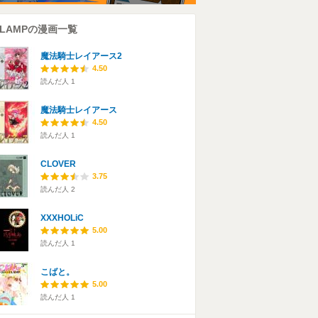
CLAMPの漫画一覧
魔法騎士レイアース2
4.50
読んだ人
1
魔法騎士レイアース
4.50
読んだ人
1
CLOVER
3.75
読んだ人
2
XXXHOLiC
5.00
読んだ人
1
こばと。
5.00
読んだ人
1