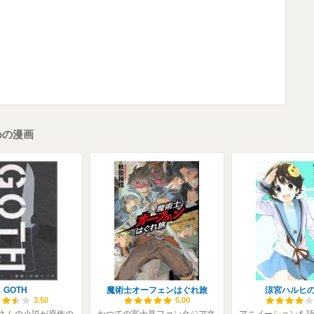
めの漫画
GOTH
魔術士オーフェンはぐれ旅
涼宮ハルヒ
3.50
5.00