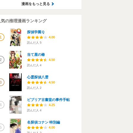
漫画をもっと見る
人気の推理漫画ランキング
探偵学園Ｑ
1
4.00
読んだ人
5
当て屋の椿
2
4.50
読んだ人
4
心霊探偵八雲
3
4.50
読んだ人
2
ビブリア古書堂の事件手帖
4
4.25
読んだ人
4
名探偵コナン 特別編
5
4.00
読んだ人
2