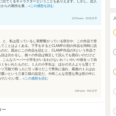
品に出てくるキャラクターということもありえます。しかし、恋人
らの期待を裏...
この感想を読む
1079
view
2028
文字
る。と、私は思っているし実際繋がっている部分や、この作品で登
てことはよくある。下手をするとCLAMPの別の作品を同時に読
のだ。因みにこの作品を読むと、CLAMP作品のXという作品で
も話は分かるし、個々の作品は独立して読んでも面白いのだけど
は、こんなスーパー小学生がいるわけないわ！いやいや彼女って幼
コミをいれたものだ。１人の小学生は、ほかの大人よりも賢くて
ーツ万能で助っ人に引っ張りだこで男気に溢れ、最後の１人はお
可愛いという三者三様の設定だ。今時こんな完璧な男は世の中に
だいたい世...
この感想を読む
296
view
594
文字
ター