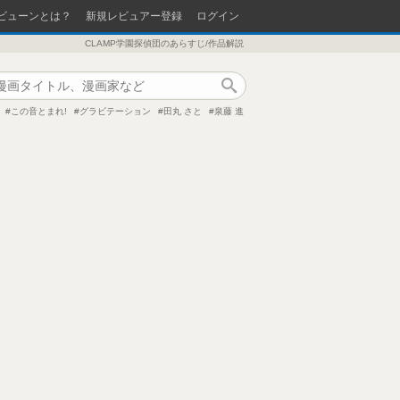
ビューンとは？
新規レビュアー登録
ログイン
CLAMP学園探偵団のあらすじ/作品解説
作品検索
この音とまれ!
グラビテーション
田丸 さと
泉藤 進