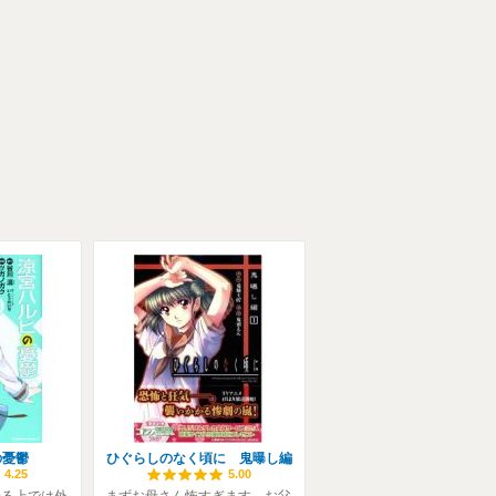
の憂鬱
ひぐらしのなく頃に 鬼曝し編
4.25
5.00