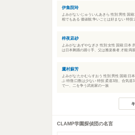
伊集院玲
よみがな:いじゅういんあきら 性別:男性 国籍:
相でもある 価値観:争いごとは好まない 特技:
梓夜凪砂
よみがな:あずやなぎさ 性別:女性 国籍:日本 所
は日本舞踊の踊り手、父は雅楽奏者 才能:両
鷹村蘇芳
よみがな:たかむらすおう 性別:男性 国籍:日本
ぶ 特徴:口数は少ない 特技:柔道3段、合気道
で一、二を争う武術家の一族
キ
CLAMP学園探偵団の名言