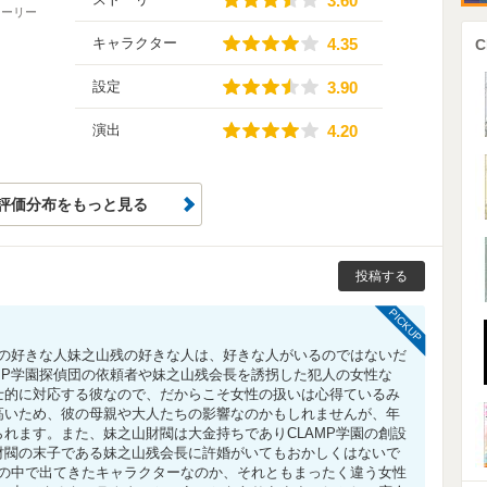
3.60
トーリー
4.35
キャラクター
4.35
3.90
設定
3.90
4.20
演出
4.20
評価分布をもっと見る
投稿する
PICKUP
残の好きな人妹之山残の好きな人は、好きな人がいるのではないだ
MP学園探偵団の依頼者や妹之山残会長を誘拐した犯人の女性な
士的に対応する彼なので、だからこそ女性の扱いは心得ているみ
高いため、彼の母親や大人たちの影響なのかもしれませんが、年
れます。また、妹之山財閥は大金持ちでありCLAMP学園の創設
財閥の末子である妹之山残会長に許婚がいてもおかしくはないで
品の中で出てきたキャラクターなのか、それともまったく違う女性