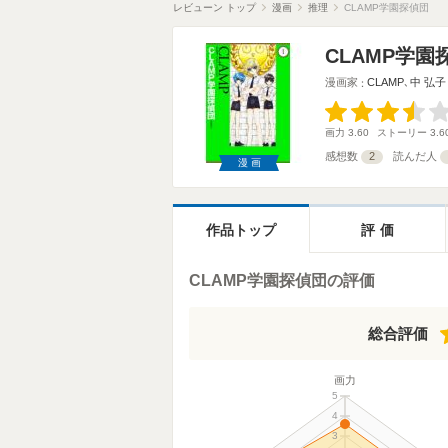
レビューン トップ
漫画
推理
CLAMP学園探偵団
CLAMP学園
漫画家
CLAMP
､
中 弘子
画力
3.60
ストーリー
3.6
感想数
2
読んだ人
漫画
作品トップ
評価
CLAMP学園探偵団の評価
総合評価
画力
5
4
3