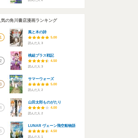
人気の角川書店漫画ランキング
風と木の詩
1
5.00
読んだ人
3
桃組プラス戦記
2
4.50
読んだ人
3
サマーウォーズ
3
5.00
読んだ人
2
山田太郎ものがたり
4
4.00
読んだ人
2
LUNAR ヴェーン飛空船物語
5
4.50
読んだ人
1