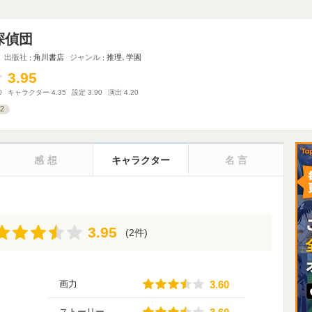
探偵団
出版社
角川書店
ジャンル
推理
､
学園
3.95
3.95
0
キャラクター
4.35
設定
3.90
演出
4.20
2
感想
キャラクター
名言
3.95
3.95
(2件)
3.60
画力
3.60
3.60
ストーリー