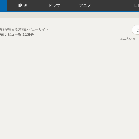
映画
ドラマ
アニメ
レ
理解が深まる漫画レビューサイト
漫画レビュー数
3,139件
11人いる！