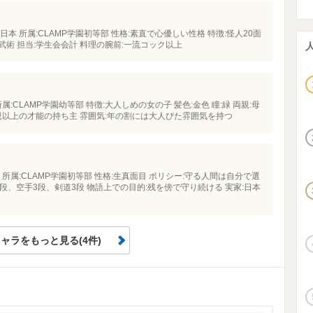
日本 所属:CLAMP学園初等部 性格:素直で心優しい性格 特徴:怪人20面
武術 担当:学生会会計 料理の腕前:一流コック以上
属:CLAMP学園幼等部 特徴:大人しめの女の子 髪色:金色 瞳:緑 両親:母
親以上の才能の持ち主 雰囲気:年の割には大人びた雰囲気を持つ
 所属:CLAMP学園初等部 性格:生真面目 ポリシー:守る人間は自分で選
3段、空手3段、剣道3段 物語上での目的:残を傍で守り続ける 実家:日本
ャラをもっと見る(4件)