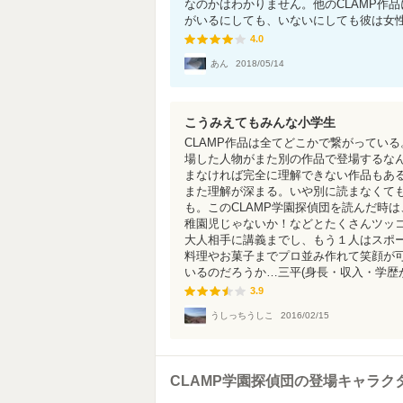
なのかはわかりません。他のCLAMP作
がいるにしても、いないにしても彼は女性か
4.0
4.0
あん
2018/05/14
こうみえてもみんな小学生
CLAMP作品は全てどこかで繋がってい
場した人物がまた別の作品で登場するなん
まなければ完全に理解できない作品もある
また理解が深まる。いや別に読まなくて
も。このCLAMP学園探偵団を読んだ時
稚園児じゃないか！などとたくさんツッ
大人相手に講義までし、もう１人はスポ
料理やお菓子までプロ並み作れて笑顔が
いるのだろうか…三平(身長・収入・学歴が
3.9
3.9
うしっちうしこ
2016/02/15
CLAMP学園探偵団の登場キャラク