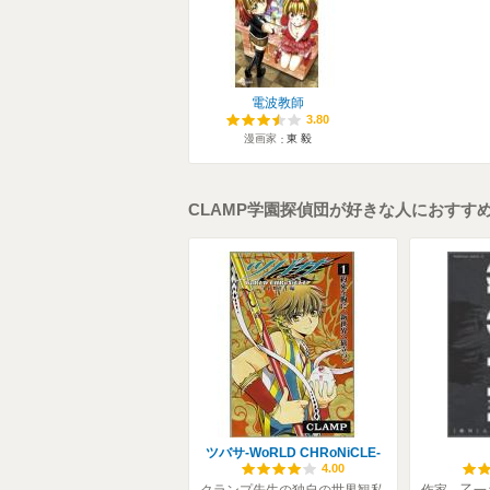
電波教師
3.80
3.80
漫画家
東 毅
CLAMP学園探偵団が好きな人におすす
ツバサ-WoRLD CHRoNiCLE-
4.00