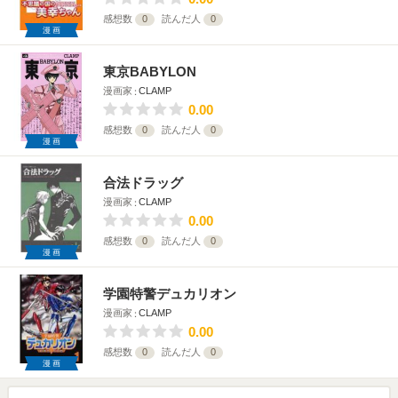
感想数
0
読んだ人
0
漫画
東京BABYLON
漫画家
CLAMP
0.00
感想数
0
読んだ人
0
漫画
合法ドラッグ
漫画家
CLAMP
0.00
感想数
0
読んだ人
0
漫画
学園特警デュカリオン
漫画家
CLAMP
0.00
感想数
0
読んだ人
0
漫画