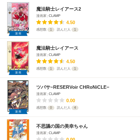
魔法騎士レイアース2
漫画家
CLAMP
4.50
感想数
1
読んだ人
1
漫画
魔法騎士レイアース
漫画家
CLAMP
4.50
感想数
1
読んだ人
1
漫画
ツバサ−RESERVoir CHRoNiCLE−
漫画家
CLAMP
0.00
感想数
0
読んだ人
4
漫画
不思議の国の美幸ちゃん
漫画家
CLAMP
0.00