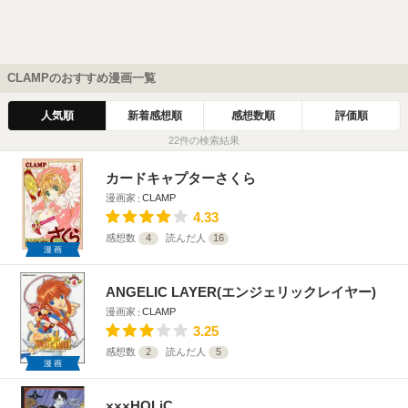
CLAMPのおすすめ漫画一覧
人気順
新着感想順
感想数順
評価順
22件の検索結果
カードキャプターさくら
漫画家
CLAMP
4.33
感想数
4
読んだ人
16
漫画
ANGELIC LAYER(エンジェリックレイヤー)
漫画家
CLAMP
3.25
感想数
2
読んだ人
5
漫画
×××HOLiC