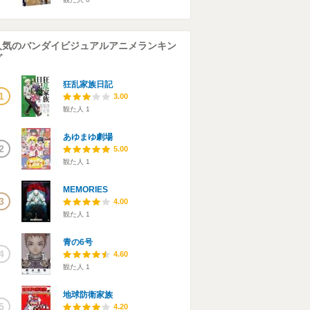
人気のバンダイビジュアルアニメランキン
グ
狂乱家族日記
1
3.00
観た人
1
あゆまゆ劇場
2
5.00
観た人
1
MEMORIES
3
4.00
観た人
1
青の6号
4
4.60
観た人
1
地球防衛家族
5
4.20