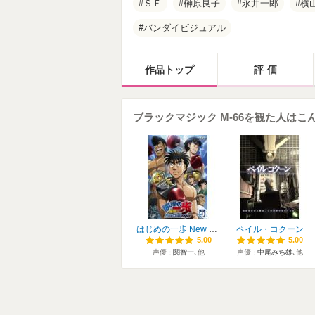
ＳＦ
榊原良子
永井一郎
横
バンダイビジュアル
作品トップ
評価
ブラックマジック M-66を観た人は
はじめの一歩 New Challenger
ペイル・コクーン
5.00
5.00
5.00
5.00
声優
関智一
､他
声優
中尾みち雄
､他