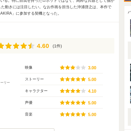
ている。特に自我を持ったロボットではなく、純粋な兵器として描か
れした動きには注目したい。なお作画を担当した沖浦啓之は、本作で
AKIRA」に参加する契機となった。
4.60
4.60
(1件)
3.00
映像
3.00
5.00
ストーリー
5.00
トーリー
4.10
キャラクター
4.10
5.00
声優
5.00
5.00
音楽
5.00