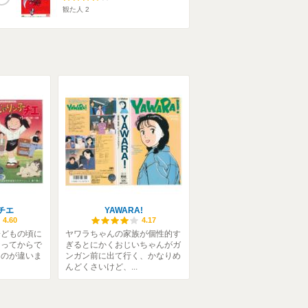
観た人
2
チエ
YAWARA!
4.60
4.17
子どもの頃に
ヤワラちゃんの家族が個性的す
なってからで
ぎるとにかくおじいちゃんがガ
ものが違いま
ンガン前に出て行く、かなりめ
んどくさいけど、...