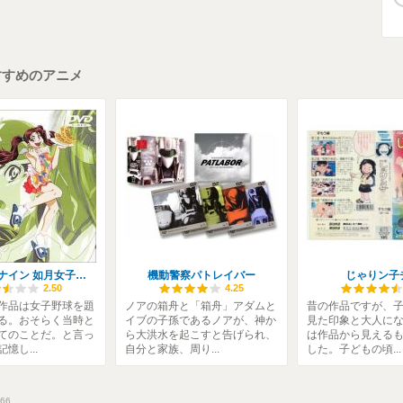
すすめのアニメ
プリンセスナイン 如月女子高野球部
機動警察パトレイバー
じゃりン子
2.50
4.25
作品は女子野球を題
ノアの箱舟と「箱舟」アダムと
昔の作品ですが、
る。おそらく当時と
イブの子孫であるノアが、神か
見た印象と大人に
てのことだ。と言っ
ら大洪水を起こすと告げられ、
は作品から見える
憶し...
自分と家族、周り...
した。子どもの頃...
66