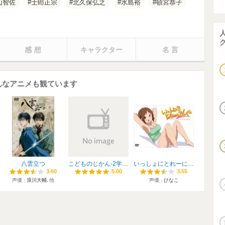
山智佐
士郎正宗
北久保弘之
水島裕
頓宮恭子
感想
キャラクター
名言
こんなアニメも観ています
八雲立つ
こどものじかん-2学期 OVA
いっしょにとれーにんぐ
3.60
3.60
5.00
5.00
3.55
3.55
声優
浪川大輔
､他
声優
ひなこ