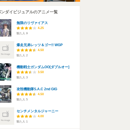
バンダイビジュアルのアニメ一覧
無限のリヴァイアス
4.25
観た人
9
爆走兄弟レッツ＆ゴー!! WGP
4.50
観た人
2
機動戦士ガンダムOO[ダブルオー]
3.50
観た人
3
攻殻機動隊S.A.C 2nd GIG
4.50
観た人
5
センチメンタルジャーニー
4.00
観た人
1