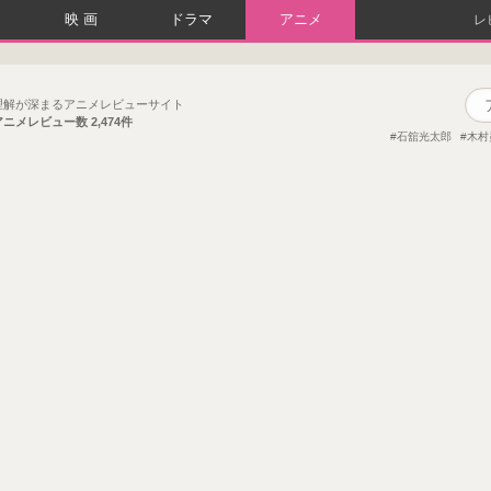
映画
ドラマ
アニメ
レ
理解が深まるアニメレビューサイト
アニメレビュー数
2,474件
石舘光太郎
木村