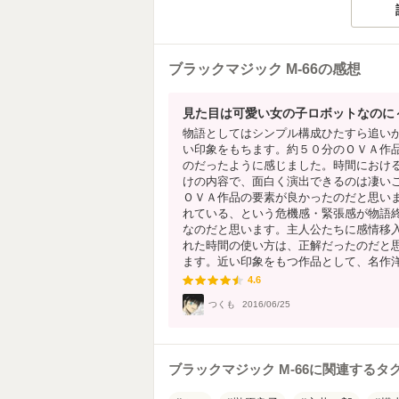
ブラックマジック M-66の感想
見た目は可愛い女の子ロボットなのに
物語としてはシンプル構成ひたすら追い
い印象をもちます。約５０分のＯＶＡ作
のだったように感じました。時間におけ
けの内容で、面白く演出できるのは凄い
ＯＶＡ作品の要素が良かったのだと思い
れている、という危機感・緊張感が物語
なのだと思います。主人公たちに感情移
れた時間の使い方は、正解だったのだと
ます。近い印象をもつ作品として、名作洋画
4.6
4.6
つくも
2016/06/25
ブラックマジック M-66に関連するタ