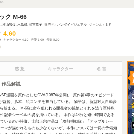
66
ク M-66
郎
､
横山智佐
､
水島裕
､
頓宮恭子
販売元
バンダイビジュアル
ジャンル
ＳＦ
4.60
4.60
0
キャラクター
4.10
声優
5.00
音楽
5.00
感想
キャラクター
名言
・作品解説
F漫画を原作としたOVA(1987年公開)。 原作第4章のエピソード
自らが監督、脚本、絵コンテを担当している。 物語は、新型対人自動歩
から始まる。 M-66に命を狙われる開発者の孫娘とそれを追う軍特殊
性記者シーベルの姿を描いている。 本作は48分と短い時間である
れているのが特徴。士郎正宗作品は「攻殻機動隊」「アップルシー
テーマが描かれるものも少なくないが、本作については一切の予備知