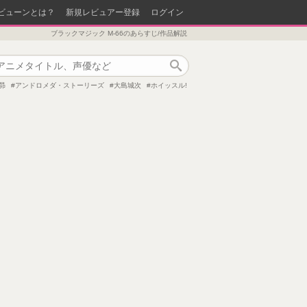
ビューンとは？
新規レビュアー登録
ログイン
ブラックマジック M-66のあらすじ/作品解説
作品検索
昴
アンドロメダ・ストーリーズ
大島城次
ホイッスル!