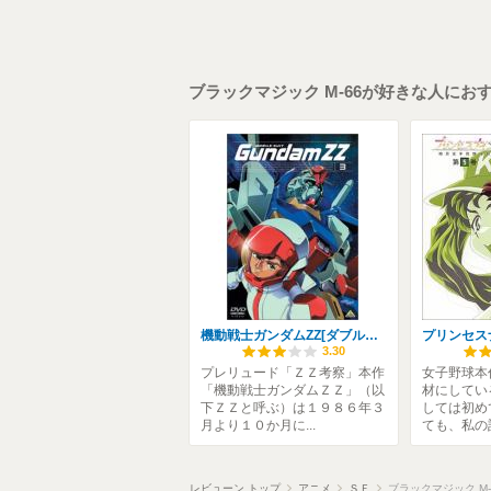
ブラックマジック M-66が好きな人にお
機動戦士ガンダムZZ[ダブルゼータ]
3.30
プレリュード「ＺＺ考察」本作
女子野球本
「機動戦士ガンダムＺＺ」（以
材にしてい
下ＺＺと呼ぶ）は１９８６年３
しては初め
月より１０か月に...
ても、私の記
レビューン トップ
アニメ
ＳＦ
ブラックマジック M-