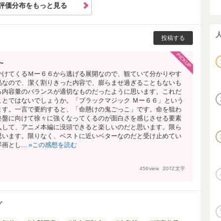
評価分布をもっと見る
投稿する
PICKUP
～
かけてくるＭー６６から逃げる展開なので、観ていて分かりやす
品なので、潔く割りきった内容で、膨らませ過ぎることもないも
る内容量のバランスが適切なものだったように思います。これだ
ことではないでしょうか。「ブラックマジック Ｍー６６」という
ます。一言で要約すると、「命懸けの鬼ごっこ」です。命を狙わ
終盤に向けて徐々に強くなってくるのが面白さを感じさせる要素
入して、アニメ本編に没頭できると楽しいのだと思います。限ら
思います。限りなく、ベストに近いベターなのだと受け止めてい
とし...
この感想を読む
456
view
2072
文字
グ