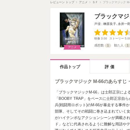
レビューン トップ
アニメ
ＳＦ
ブラックマジック M-
ブラックマジッ
声優
榊原良子
､
永井一
映像
3.00
ストーリー
5.0
感想数
1
観た人
1
アニメ
作品トップ
評価
ブラックマジック M-66のあらすじ
「ブラックマジックM-66」は士郎正宗によるS
「BOOBY TRAP」をベースに士郎正宗
兵(戦闘用ロボット)のM-66が暴走する事件
部隊、そしてその戦闘に巻き込まれていく女
がハイテンポなアクションシーンが満載さ
ド」などに代表されるように難解な用語や