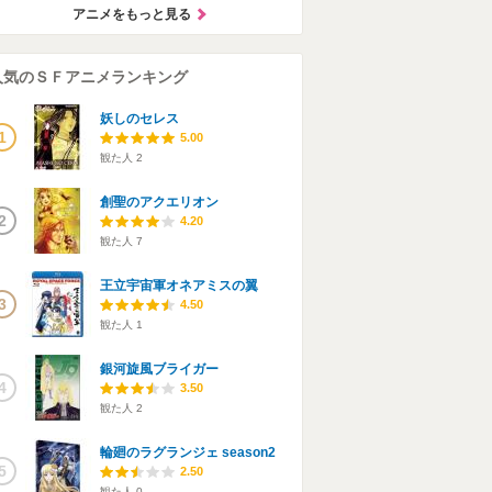
アニメをもっと見る
人気のＳＦアニメランキング
妖しのセレス
1
5.00
観た人
2
創聖のアクエリオン
2
4.20
観た人
7
王立宇宙軍オネアミスの翼
3
4.50
観た人
1
銀河旋風ブライガー
4
3.50
観た人
2
輪廻のラグランジェ season2
5
2.50
観た人
0