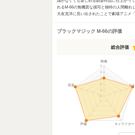
識がなくても楽しめる娯楽作品に仕上がっ
れるM-66の無機質な描写と独特の人間離
大友克洋に見い出されたことで劇場アニメ「
ブラックマジック M-66の評価
総合評価
映像
5
4
3
2
音楽
ス
1
0
声優
キャラクター