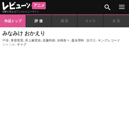
検索
アニメ
理解が深まるアニメレビューサイト
作品トップ
評価
感想
キャラ
名言
みなみけ おかえり
声優
茅原実里
､
井上麻里奈
､
佐藤利奈
､
水樹奈々
､
森永理科
販売元
キングレコード
ジャンル
ギャグ