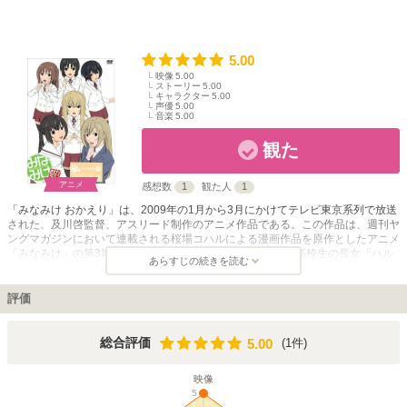
5.00
映像
5.00
ストーリー
5.00
キャラクター
5.00
声優
5.00
音楽
5.00
観た
アニメ
感想数
1
観た人
1
「みなみけ おかえり」は、2009年の1月から3月にかけてテレビ東京系列で放送
された、及川啓監督、アスリード制作のアニメ作品である。この作品は、週刊ヤ
ングマガジンにおいて連載される桜場コハルによる漫画作品を原作としたアニメ
「みなみけ」の第3期作品となる。 物語は、南家の3姉妹、高校生の長女「ハル
あらすじの続きを読む
カ」、中学生の次女「カナ」、小学生の三女「チアキ」の家や学校での出来事を
描く。3姉妹とその友人らを中心に、世代のズレからくる微妙な世界観の違いを
面白く描写する日常モノである。原作のショートエピソードを数本まとめて1話
評価
とする形式で放送され、第2期とは対照的にアニメオリジナル要素が少なく、原
作に忠実な内容となっている。 TV放送の全13話を収録したDVDは全4巻にて発
売され、全話入りのBlu-rayBOXも発売。オープニングやエンディングテーマを
5.00
総合評価
(1件)
5.00
含めたキャラクターソング集のCDや、ウェブラジオを収録したCDも発売され
た。また、同スタッフ制作のOADも発表された。
映像
5