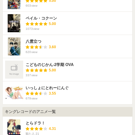
5.00
603
view
ペイル・コクーン
5.00
1073
view
八雲立つ
3.60
620
view
こどものじかん-2学期 OVA
5.00
337
view
いっしょにとれーにんぐ
3.55
679
view
キングレコードのアニメ一覧
とらドラ！
4.31
観た人
21