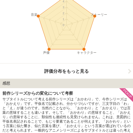
4
3
2
音楽
ストーリー
1
0
声優
キャラクター
評価分布をもっと見る
感想
PICKUP
前作シリーズからの変化について考察
サブタイトルについて考える前作シリーズは「おかわり」で、今作シリーズは
「おかえり」です。平仮名で記載され、分かりづらいですが、三文字目の「わ」
と「え」が違うのです。当然のことながら、「おかわり」と「おかえり」では言
葉の意味することも違います。そして、「おかわり」の意味すること、「おかえ
り」の意味することに、類似性も連続性も見受けられません。これは、意図的に
平仮名表記されることで、もじり要素であることが伺えます。「おかわり」とい
う言葉に似た響き、似た言葉を選び、「おかえり」という言葉が選ばれているの
だと考えられます。一般的なアニメシリーズによるサブタイトルとは違った考え