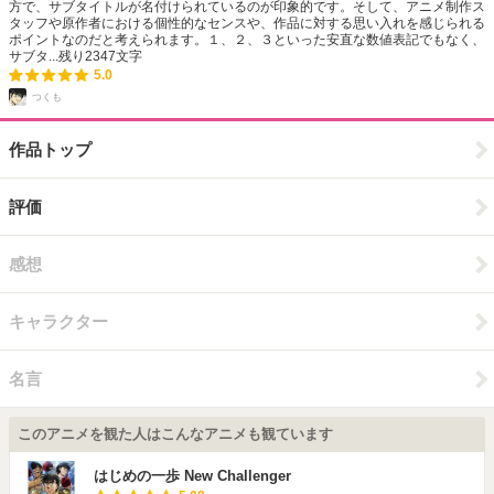
方で、サブタイトルが名付けられているのが印象的です。そして、アニメ制作ス
タッフや原作者における個性的なセンスや、作品に対する思い入れを感じられる
ポイントなのだと考えられます。１、２、３といった安直な数値表記でもなく、
サブタ...
残り
2347
文字
5.0
つくも
作品トップ
評価
感想
キャラクター
名言
このアニメを観た人はこんなアニメも観ています
はじめの一歩 New Challenger