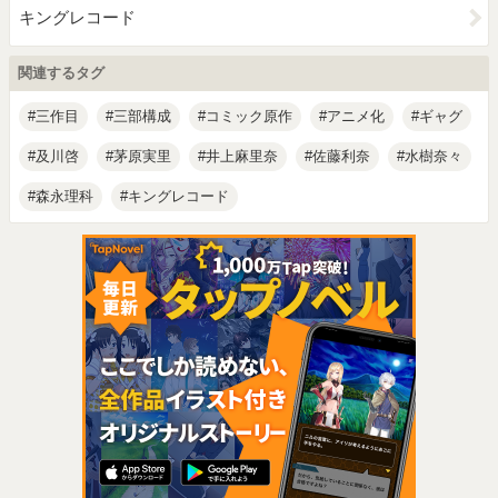
キングレコード
関連するタグ
三作目
三部構成
コミック原作
アニメ化
ギャグ
及川啓
茅原実里
井上麻里奈
佐藤利奈
水樹奈々
森永理科
キングレコード