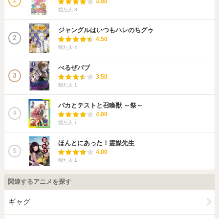
1
4.00
観た人
3
ジャングルはいつもハレのちグゥ
2
4.50
観た人
4
べるぜバブ
3
3.50
観た人
1
バカとテストと召喚獣 ～祭～
4
4.00
観た人
1
ほんとにあった！霊媒先生
5
4.00
観た人
1
関連するアニメを探す
ギャグ