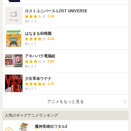
ロストユニバース-LOST UNIVERSE
3.00
観た人
3
はなまる幼稚園
4.40
観た人
2
アキハバラ電脳組
3.00
観た人
2
少女革命ウテナ
4.75
観た人
7
アニメをもっと見る
人気のギャグアニメランキング
魔神英雄伝ワタル2